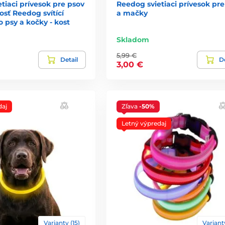
tiaci prívesok pre psov
Reedog svietiaci prívesok pre
obojky máme vo všetkých veľkostiach.
osť Reedog svítící
a mačky
. Dĺžka obojkov je od 18cm až do 65cm a šírka
o psy a kočky - kost
Skladom
5,99 €
Detail
De
3,00 €
daj
Zľava
-50%
Letný výpredaj
Varianty (15)
Varianty