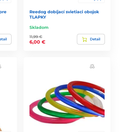
pre
Reedog dobíjací svietiaci obojok
TLAPKY
Skladom
11,99 €
tail
Detail
6,00 €