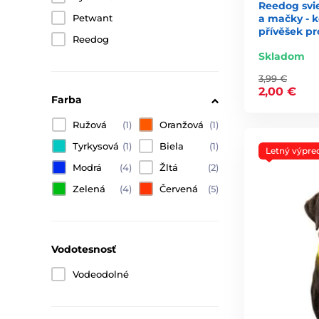
Reedog svie
Vyberte si obojok priamo pre vášho psíka. Svietiace 
a mačky - k
Petwant
Uspokojíme majiteľa malých, stredných a velkýsh psov
přívěšek pr
1,5cm až 2,5cm a nastaviteľnou dĺžkou 8cm.
Reedog
Skladom
3,99 €
2,00 €
Farba
Ružová
(1)
Oranžová
(1)
Tyrkysová
(1)
Biela
(1)
Letný výpre
Modrá
(4)
Žltá
(2)
Zelená
(4)
Červená
(5)
Vodotesnosť
Vodeodolné