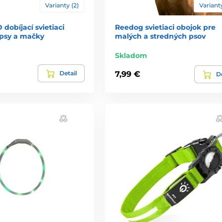
Varianty (2)
Varianty
dobíjací svietiaci
Reedog svietiaci obojok pre
 psy a mačky
malých a stredných psov
Skladom
Detail
7,99 €
De