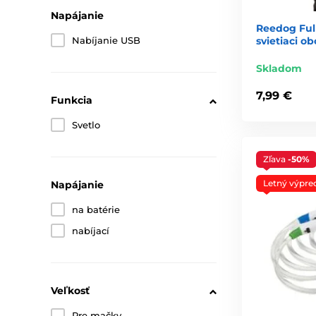
Napájanie
Reedog Full
Nabíjanie USB
svietiaci o
Skladom
7,99 €
Funkcia
Svetlo
Zľava
-50%
Letný výpre
Napájanie
na batérie
nabíjací
Veľkosť
Pre mačky