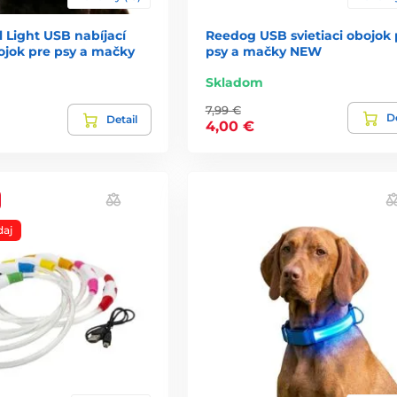
 Light USB nabíjací
Reedog USB svietiaci obojok 
bojok pre psy a mačky
psy a mačky NEW
Skladom
7,99 €
De
Detail
4,00 €
daj