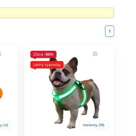
1
Zľava
-50%
Letný výpredaj
y (4)
Varianty (19)