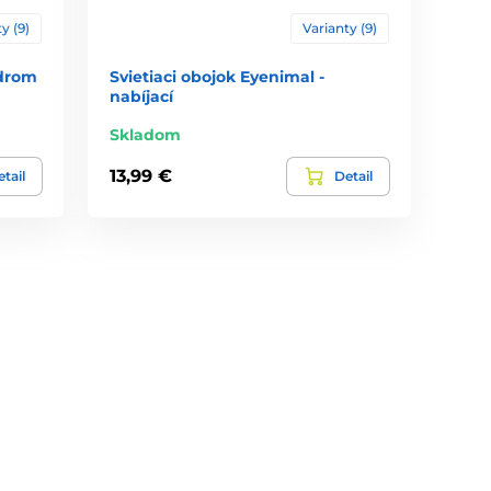
y (9)
Varianty (9)
zdrom
Svietiaci obojok Eyenimal -
nabíjací
Skladom
13,99 €
tail
Detail