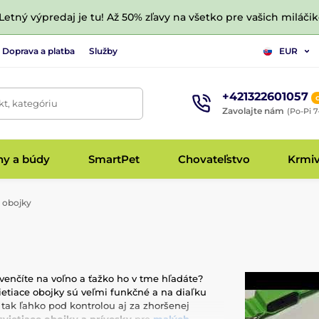
 Letný výpredaj je tu! Až 50% zľavy na všetko pre vašich miláčik
Doprava a platba
Služby
EUR
+421322601057
t, kategóriu
Zavolajte nám
(Po-Pi 7
hy a búdy
SmartPet
Chovateľstvo
Krmi
e obojky
venčíte na voľno a ťažko ho v tme hľadáte?
vietiace obojky sú veľmi funkčné a na diaľku
tak ľahko pod kontrolou aj za zhoršenej