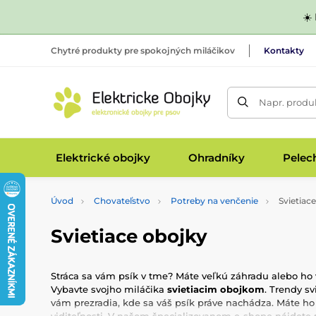
☀️
Chytré produkty pre spokojných miláčikov
Kontakty
Napr. produk
Elektrické obojky
Ohradníky
Pelec
Úvod
Chovateľstvo
Potreby na venčenie
Svietiac
Svietiace obojky
Stráca sa vám psík v tme? Máte veľkú záhradu alebo ho 
Vybavte svojho miláčika
svietiacim obojkom
. Trendy s
vám prezradia, kde sa váš psík práve nachádza. Máte ho 