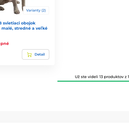
Varianty (2)
B svietiaci obojok
 malé, stredné a veľké
tupné
Detail
Už ste videli 13 produktov z 1