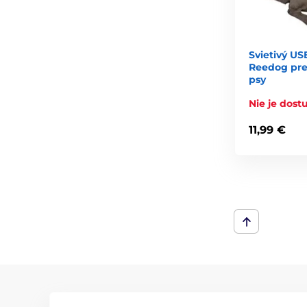
Svietivý US
Reedog pre
psy
Nie je dos
11,99 €