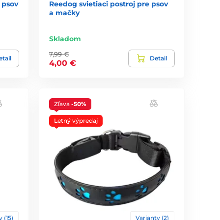
 psov
Reedog svietiaci postroj pre psov
a mačky
Skladom
7,99 €
tail
Detail
4,00 €
Zľava
-50%
Letný výpredaj
 (15)
Varianty (2)