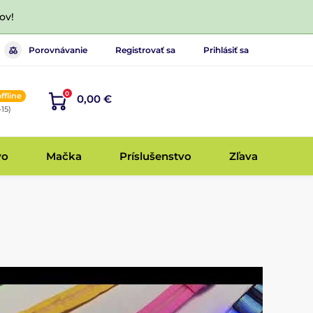
ov!
Porovnávanie
Registrovať sa
Prihlásiť sa
0
offline
0,00 €
-15)
vo
Mačka
Príslušenstvo
Zľava