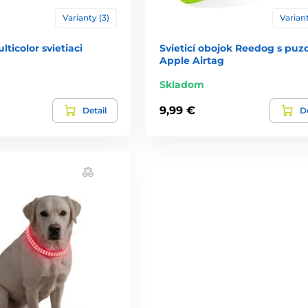
Varianty (3)
Variant
ticolor svietiaci
Svieticí obojok Reedog s pu
Apple Airtag
Skladom
9,99 €
Detail
De