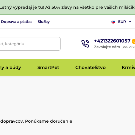
 Letný výpredaj je tu! Až 50% zľavy na všetko pre vašich miláčik
Doprava a platba
Služby
EUR
+421322601057
t, kategóriu
Zavolajte nám
(Po-Pi 7
hy a búdy
SmartPet
Chovateľstvo
Krmi
 dopravcov. Ponúkame doručenie