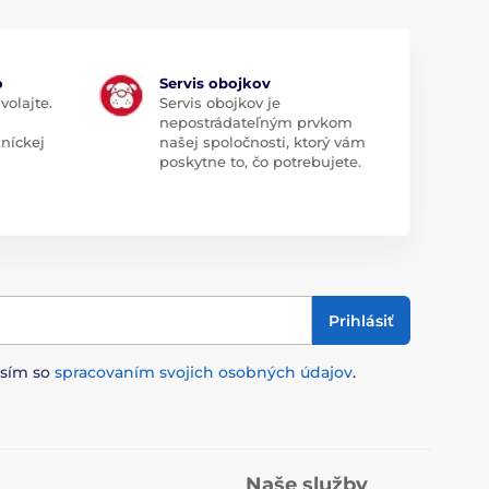
o
Servis obojkov
volajte.
Servis obojkov je
nepostrádateľným prvkom
zníckej
našej spoločnosti, ktorý vám
poskytne to, čo potrebujete.
Prihlásiť
asím so
spracovaním svojich osobných údajov
.
Naše služby