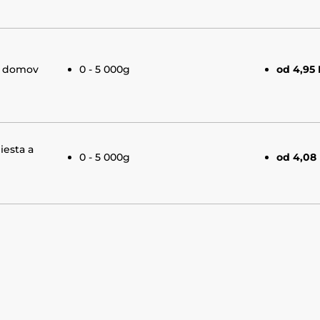
e domov
0 - 5 000g
od 4,95
iesta a
0 - 5 000g
od 4,08