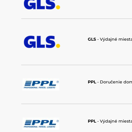
GLS
-
Výdajné miesta
PPL
- Doručenie do
PPL
-
Výdajné miesta