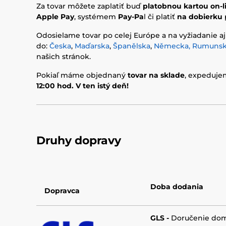
Za tovar môžete zaplatiť buď
platobnou kartou on-l
Apple Pay
, systémem
Pay-Pa
l či platiť
na dobierku
Odosielame tovar po celej Európe a na vyžiadanie aj
do:
Česka
,
Maďarska
,
Španělska
,
Německa,
Rumuns
našich stránok.
Pokiaľ máme objednaný
tovar na sklade
, expeduje
12:00 hod. V ten istý deň!
Druhy dopravy
Doba dodania
Dopravca
GLS -
Doručenie do