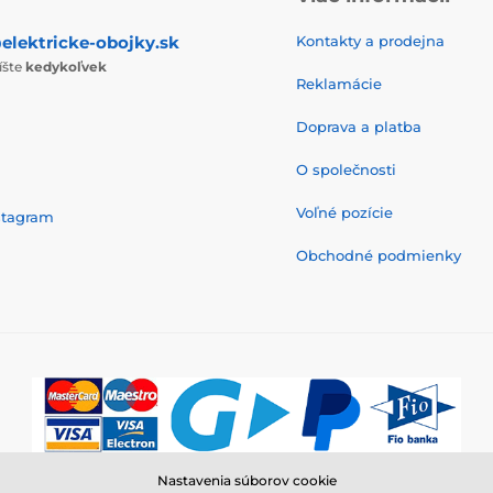
elektricke-obojky.sk
Kontakty a prodejna
íšte
kedykoľvek
Reklamácie
Doprava a platba
O společnosti
Voľné pozície
stagram
Obchodné podmienky
Nastavenia súborov cookie
© 2026 www.elektricke-obojky.sk ⦁ E-shop vytvorila
SIMPLIA.cz