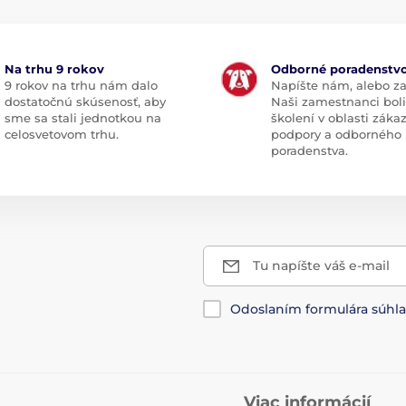
Na trhu 9 rokov
Odborné poradenstv
9 rokov na trhu nám dalo
Napíšte nám, alebo za
dostatočnú skúsenosť, aby
Naši zamestnanci boli
sme sa stali jednotkou na
školení v oblasti záka
celosvetovom trhu.
podpory a odborného
poradenstva.
Tu napíšte váš e-mail
Odoslaním formulára súhl
Viac informácií