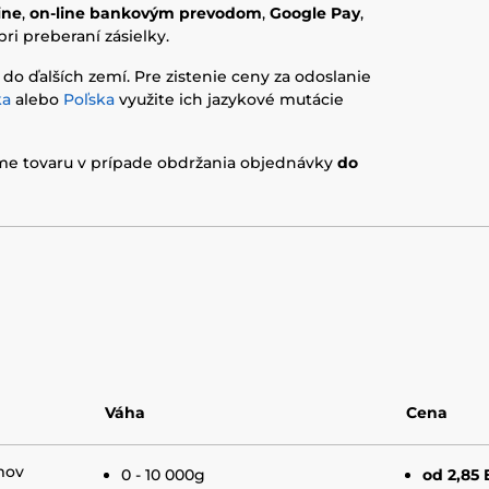
ine
,
on-line bankovým prevodom
,
Google Pay
,
pri preberaní zásielky.
 do ďalších zemí. Pre zistenie ceny za odoslanie
ka
alebo
Poľska
využite ich jazykové mutácie
me tovaru v prípade obdržania objednávky
do
Váha
Cena
mov
0 - 10 000g
od 2,85