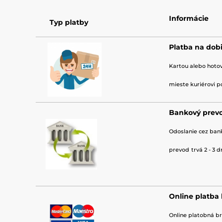
Informácie
Typ platby
Platba na dob
Kartou alebo hotov
mieste
kuriérovi p
Bankový prev
Odoslanie cez ban
prevod
trvá 2 - 3 d
Online platba
Online platobná b