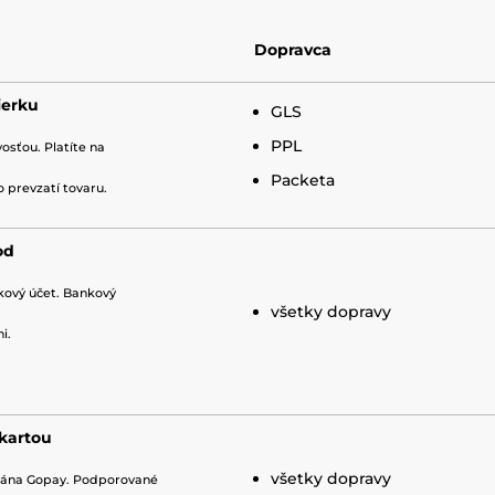
Dopravca
ierku
GLS
PPL
osťou. Platíte na
Packeta
o prevzatí tovaru.
od
kový účet. Bankový
všetky dopravy
ni.
 kartou
všetky dopravy
rána Gopay. Podporované