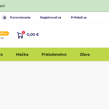
ov!
Porovnávanie
Registrovať sa
Prihlásiť sa
0
offline
0,00 €
-15)
vo
Mačka
Príslušenstvo
Zľava