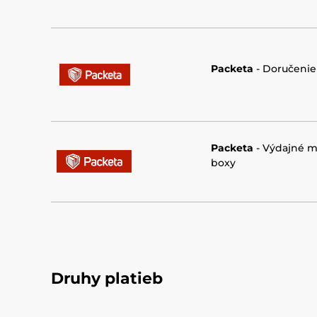
Packeta
- Doručeni
Packeta
-
Výdajné m
boxy
Druhy platieb