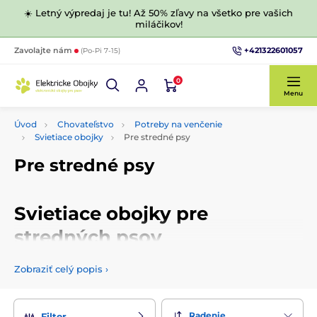
☀️ Letný výpredaj je tu! Až 50% zľavy na všetko pre vašich
miláčikov!
+421322601057
Zavolajte nám
(Po-Pi 7-15)
0
Menu
Úvod
Chovateľstvo
Potreby na venčenie
Svietiace obojky
Pre stredné psy
Pre stredné psy
Svietiace obojky pre
stredných psov
Ak venčíte psa večer na voľno alebo ho necháte vybehnúť na
Zobraziť celý popis
›
záhradu, príde vhod svietiaci obojok, ktorý ľahko prezradí,
kde váš štvornohý priateľ je.
Svietiace obojky pre stredných
psov
môžete vyberať v rôznych prevedeniach a farbách.
Radenie
Filter