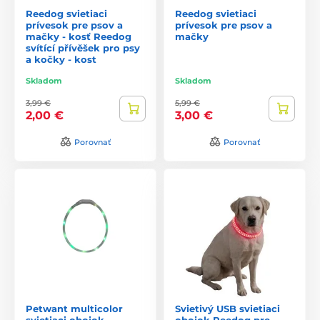
Reedog svietiaci
Reedog svietiaci
prívesok pre psov a
prívesok pre psov a
mačky - kosť Reedog
mačky
svítící přívěšek pro psy
a kočky - kost
Skladom
Skladom
3,99 €
5,99 €
2,00 €
3,00 €
Porovnať
Porovnať
Petwant multicolor
Svietivý USB svietiaci
svietiaci obojok
obojok Reedog pre