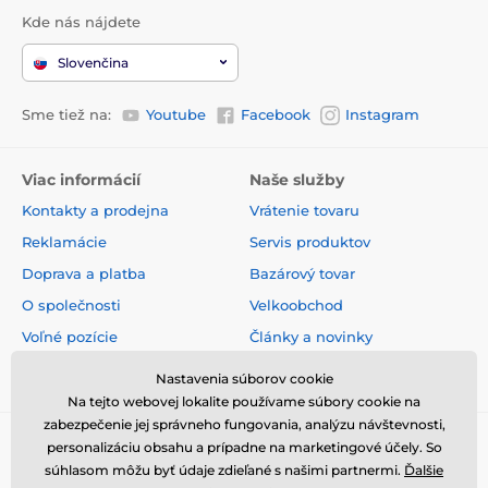
Kde nás nájdete
Slovenčina
Sme tiež na:
Youtube
Facebook
Instagram
Viac informácií
Naše služby
Kontakty a prodejna
Vrátenie tovaru
Reklamácie
Servis produktov
Doprava a platba
Bazárový tovar
O společnosti
Velkoobchod
Voľné pozície
Články a novinky
Obchodné podmienky
Hodnotenia a recenzie
Nastavenia súborov cookie
Na tejto webovej lokalite používame súbory cookie na
zabezpečenie jej správneho fungovania, analýzu návštevnosti,
personalizáciu obsahu a prípadne na marketingové účely. So
súhlasom môžu byť údaje zdieľané s našimi partnermi.
Ďalšie