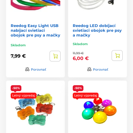
Reedog Easy Light USB
Reedog LED dobíjací
nabíjací svietiaci
svietiaci obojok pre psy
obojok pre psy a mačky
a mačky
Skladom
Skladom
11,99 €
7,99 €
6,00 €
Porovnať
Porovnať
-50%
-50%
Letný výpredaj
Letný výpredaj