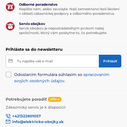
Odborné poradenstvo
Napíšte nám, alebo zavolajte. Naši zamestnanci boli školení
v oblasti zákazníckej podpory a odborného poradenstva.
Servis obojkov
Servis obojkov je nepostrádateľným prvkom našej
spoločnosti, ktorý vám poskytne to, čo potrebujete.
Prihláste sa do newsletteru
Tu napíšte váš e-mail
Prihlásiť
Odoslaním formulára súhlasím so
spracovaním
svojich osobných údajov
.
Potrebujete poradiť
offline
Zákaznický servis je k dispozícii
+421322601057
info@elektricke-obojky.sk