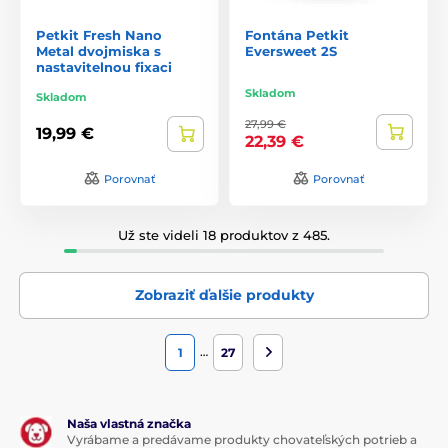
Petkit Fresh Nano
Fontána Petkit
Metal dvojmiska s
Eversweet 2S
nastavitelnou fixaci
Skladom
Skladom
27,99 €
19,99 €
22,39 €
Porovnať
Porovnať
Už ste videli 18 produktov z 485.
Zobraziť ďalšie produkty
…
1
27
Naša vlastná značka
Vyrábame a predávame produkty chovateľských potrieb a