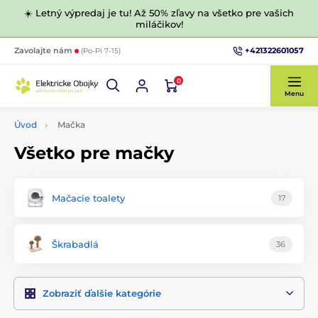
☀️ Letný výpredaj je tu! Až 50% zľavy na všetko pre vašich
miláčikov!
+421322601057
Zavolajte nám
(Po-Pi 7-15)
0
Menu
Úvod
Mačka
Všetko pre mačky
Mačacie toalety
17
Škrabadlá
36
Zobraziť ďalšie kategórie