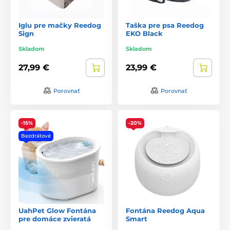
Iglu pre mačky Reedog
Taška pre psa Reedog
Sign
EKO Black
Skladom
Skladom
27,99 €
23,99 €
Porovnať
Porovnať
-15%
-20%
Bezdrátové
UahPet Glow Fontána
Fontána Reedog Aqua
pre domáce zvieratá
Smart