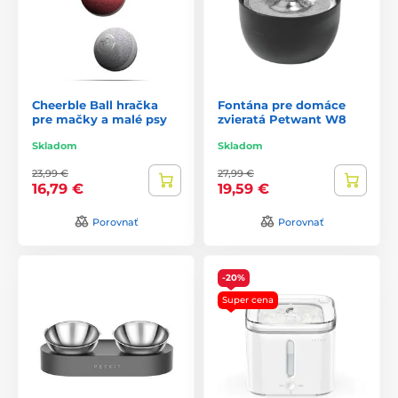
Cheerble Ball hračka
Fontána pre domáce
pre mačky a malé psy
zvieratá Petwant W8
Skladom
Skladom
23,99 €
27,99 €
16,79 €
19,59 €
Porovnať
Porovnať
-20%
Super cena