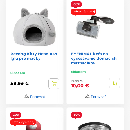
-50%
Letný výpredaj
Reedog Kitty Head Ash
EYENIMAL kefa na
Iglu pre mačky
vyčesávanie domácich
maznáčikov
Skladom
Skladom
19,99 €
58,99 €
10,00 €
Porovnať
Porovnať
-30%
-30%
Letný výpredaj