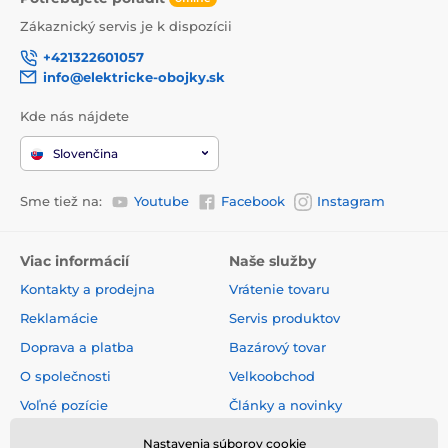
Zákaznický servis je k dispozícii
+421322601057
info@elektricke-obojky.sk
Kde nás nájdete
Slovenčina
Sme tiež na:
Youtube
Facebook
Instagram
Viac informácií
Naše služby
Kontakty a prodejna
Vrátenie tovaru
Reklamácie
Servis produktov
Doprava a platba
Bazárový tovar
O společnosti
Velkoobchod
Voľné pozície
Články a novinky
Obchodné podmienky
Hodnotenia a recenzie
Nastavenia súborov cookie