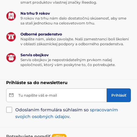
smart produktov vlastnej značky Reedog.
Na trhu 9 rokov
9 rokov na trhu nám dalo dostatočnú skúsenosť, aby sme
sa stali jednotkou na celosvetovom trhu.
Odborné poradenstvo
Napíšte nám, alebo zavolajte. Naši zamestnanci boli školení
v oblasti zákazníckej podpory a odborného poradenstva.
Servis obojkov
Servis obojkov je nepostrádateľným prvkom našej
spoločnosti, ktorý vám poskytne to, čo potrebujete.
Prihláste sa do newsletteru
Tu napíšte váš e-mail
Prihlásiť
Odoslaním formulára súhlasím so
spracovaním
svojich osobných údajov
.
Potrebujete poradiť
offline