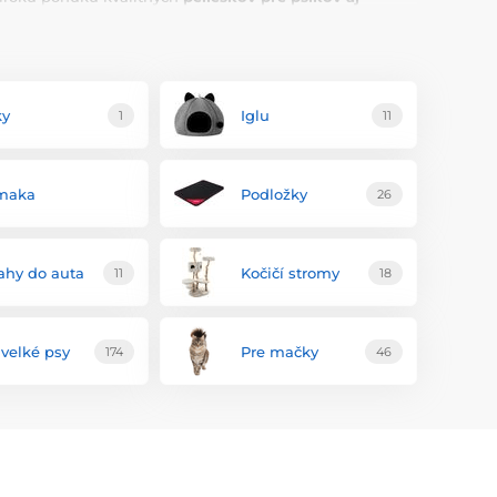
úbenejšie iglu pre psov.
ky
Iglu
1
11
maka
Podložky
26
ahy do auta
Kočičí stromy
11
18
 velké psy
Pre mačky
174
46