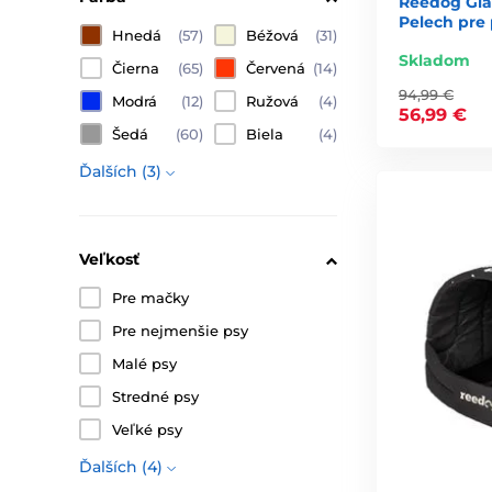
Reedog Gla
Pelech pre
Hnedá
(57)
Béžová
(31)
Skladom
Čierna
(65)
Červená
(14)
94,99 €
Modrá
(12)
Ružová
(4)
56,99 €
Šedá
(60)
Biela
(4)
Ďalších (3)
Veľkosť
Pre mačky
Pre nejmenšie psy
Malé psy
Stredné psy
Veľké psy
Ďalších (4)