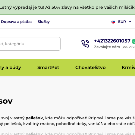
 Letný výpredaj je tu! Až 50% zľavy na všetko pre vašich miláčik
Doprava a platba
Služby
EUR
+421322601057
t, kategóriu
Zavolajte nám
(Po-Pi 7
hy a búdy
SmartPet
Chovateľstvo
Krmi
psov
 svoj vlastný
peliešok
, kde môžu odpočívať! Pripravili sme pre vás
ý peliešok, kvalitný matrac, pohodlné deky, vankúš alebo stále obľ
 svoj vlastný
peliešok
, kde môžu odpočívať! Pripravili sme pre vás