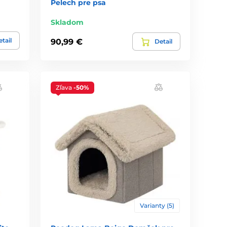
Pelech pre psa
Skladom
tail
90,99 €
Detail
Zľava
-50%
Varianty (5)