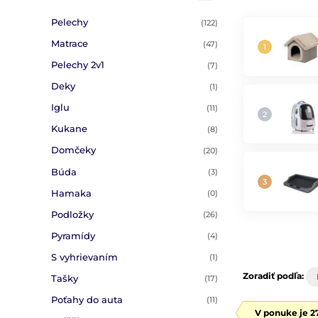
Pelechy
(122)
Matrace
(47)
Pelechy 2v1
(7)
Deky
(1)
Iglu
(11)
Kukane
(8)
Domčeky
(20)
Búda
(3)
Hamaka
(0)
Podložky
(26)
Pyramídy
(4)
S vyhrievaním
(1)
Zoradiť podľa:
Tašky
(17)
Poťahy do auta
(11)
V ponuke je 2