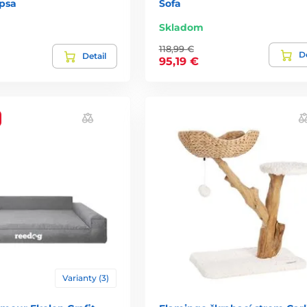
 psa
Sofa
Skladom
118,99 €
De
Detail
95,19 €
Varianty (3)