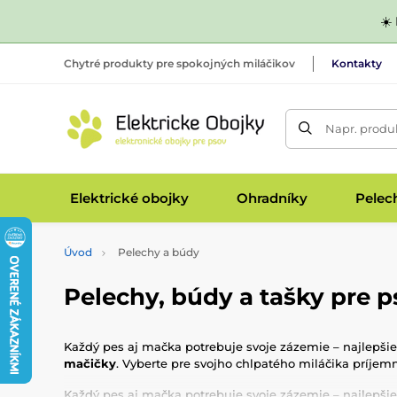
☀️
Chytré produkty pre spokojných miláčikov
Kontakty
Napr. produk
Elektrické obojky
Ohradníky
Pelec
Úvod
Pelechy a búdy
Pelechy, búdy a tašky pre 
Každý pes aj mačka potrebuje svoje zázemie – najlepšie
mačičky
. Vyberte pre svojho chlpatého miláčika príjemn
Každý pes aj mačka potrebuje svoje zázemie – najlepšie