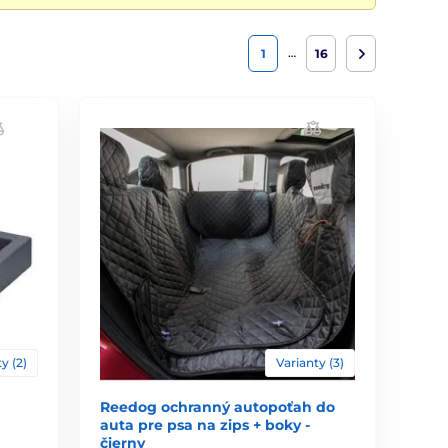
…
1
16
y (2)
Varianty (3)
Reedog ochranný autopoťah do
auta pre psa na zips + boky -
čierny