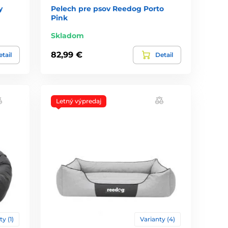
y
Pelech pre psov Reedog Porto
Pink
Skladom
82,99 €
tail
Detail
Letný výpredaj
ty (1)
Varianty (4)