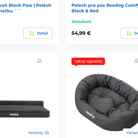
aň Black Paw | Pelech
Pelech pre psa Reedog Comf
 mačku ```
Black & Red
Skladom
54,99 €
Detail
De
Letný výpredaj
Varianty (3)
Varian