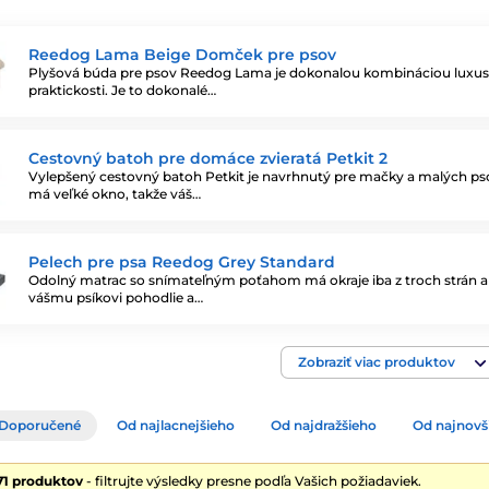
Reedog Lama Beige Domček pre psov
Plyšová búda pre psov Reedog Lama je dokonalou kombináciou luxus
praktickosti. Je to dokonalé…
Cestovný batoh pre domáce zvieratá Petkit 2
Vylepšený cestovný batoh Petkit je navrhnutý pre mačky a malých ps
má veľké okno, takže váš…
Pelech pre psa Reedog Grey Standard
Odolný matrac so snímateľným poťahom má okraje iba z troch strán a 
vášmu psíkovi pohodlie a…
Zobraziť viac produktov
Doporučené
Od najlacnejšieho
Od najdražšieho
Od najnovš
71 produktov
- filtrujte výsledky presne podľa Vašich požiadaviek.