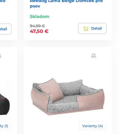
ito
Reedog Lama Beige Domček pre
psov
Skladom
94,99 €
Detail
tail
47,50 €
ty (1)
Varianty (4)