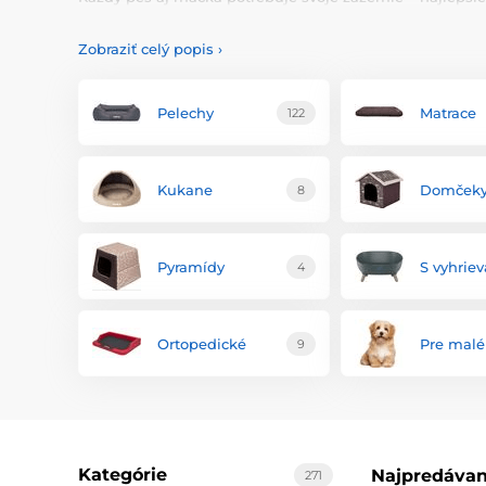
mačičky
. Vyberte pre svojho chlpatého miláčika príjemn
Zobraziť celý popis
›
Pelechy
Matrace
122
Kukane
Domček
8
Pyramídy
S vyhrie
4
Ortopedické
Pre malé
9
Kategórie
Najpredávan
271