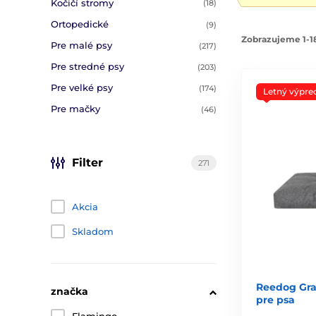
Kočičí stromy
(18)
Ortopedické
(9)
Zobrazujeme 1-18
Pre malé psy
(217)
Pre stredné psy
(203)
Pre velké psy
(174)
Letný výpre
Pre mačky
(46)
Filter
271
Akcia
Skladom
Reedog Gran
značka
pre psa