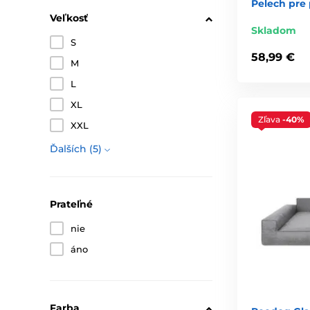
Pelech pre
Veľkosť
Skladom
S
58,99 €
M
L
XL
Zľava
-40%
XXL
Ďalších (5)
Prateľné
nie
áno
Farba