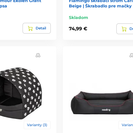
mour Ekolen Grafit
Flamingo škrabací strom Carl
 psa
Beige | Škrabadlo pre mačky
Skladom
Detail
74,99 €
De
Varianty (3)
Varian