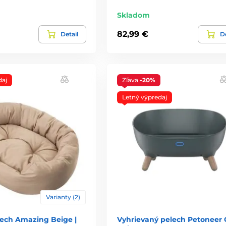
Skladom
82,99 €
Detail
De
daj
Zľava
-20%
Letný výpredaj
Varianty (2)
ech Amazing Beige |
Vyhrievaný pelech Petoneer 