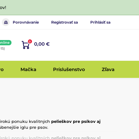
ov!
Porovnávanie
Registrovať sa
Prihlásiť sa
0
online
0,00 €
-15)
vo
Mačka
Príslušenstvo
Zľava
 širokú ponuku kvalitných
pelieškov pre psíkov aj
úbenejšie iglu pre psov.
 širokú ponuku kvalitných
pelieškov pre psíkov aj