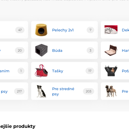
ý peliešok, kvalitný matrac, pohodlné deky, vankúš alebo stále obľ
Pelechy 2v1
De
47
7
y
Búda
Ha
20
3
vaním
Tašky
Poť
1
17
Pre stredné
 psy
Pre
217
203
psy
ejšie produkty