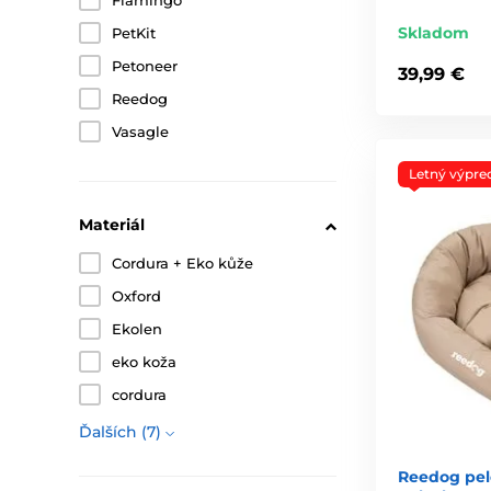
Flamingo
Skladom
PetKit
Petoneer
39,99 €
Reedog
Vasagle
Letný výpre
Materiál
Cordura + Eko kůže
Oxford
Ekolen
eko koža
cordura
Ďalších (7)
Reedog pel