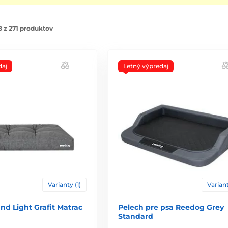
 z 271 produktov
daj
Letný výpredaj
Varianty (1)
Variant
d Light Grafit Matrac
Pelech pre psa Reedog Grey
Standard