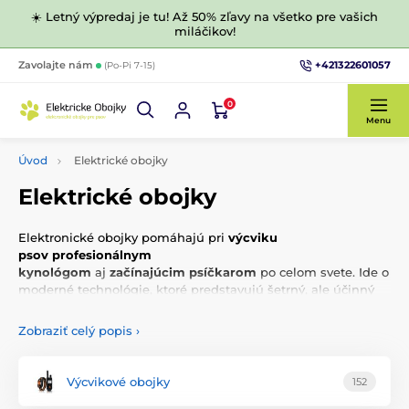
☀️ Letný výpredaj je tu! Až 50% zľavy na všetko pre vašich
miláčikov!
+421322601057
Zavolajte nám
(Po-Pi 7-15)
0
Menu
Úvod
Elektrické obojky
Elektrické obojky
Elektronické obojky pomáhajú pri
výcviku
psov profesionálnym
kynológom
aj
začínajúcim psíčkarom
po celom svete. Ide o
moderné technológie, ktoré predstavujú šetrný, ale účinný
nástroj, ktorý pomáha vycvičiť aj neovládateľné alebo ťažko
vychovateľné psy.
Zobraziť celý popis
›
Čo je to elektronický obojok?
Výcvikové obojky
152
K najčastejšie kupovaným typom