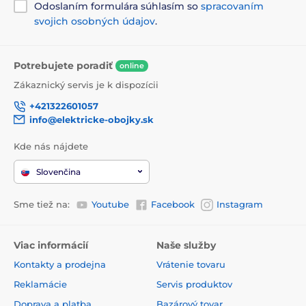
Odoslaním formulára súhlasím so
spracovaním
11
Je ovládanie obojku jednoduché?
svojich osobných údajov
.
Pre efektívne používanie výcvikového obojku je dôležité
tiež jeho ovládanie. Čím jednoduchšie ovládanie výcvikový
Potrebujete poradiť
obojok ponúka, tým je jeho použitie pohodlnejšie,
online
pohotovejšie a tým tiež efektívnejšie. Najpohodlnejšie je,
Zákaznický servis je k dispozícii
ak má obojok na každú funkciu vlastné tlačidlo. Odpadá
tým nepríjemné prepínanie medzi funkciami, ktoré
+421322601057
zdržiava. Obojky s týmto ovládaním sú vhodné na všetky
info@elektricke-obojky.sk
činnosti, obzvlášť potom na utekanie psa za zverou, kedy
je potrebné reagovať veľmi rýchlo a psa privolať skôr, než
Kde nás nájdete
opustí dosah obojku.
Slovenčina
Sme tiež na:
Youtube
Facebook
Instagram
Viac informácií
Naše služby
Kontakty a prodejna
Vrátenie tovaru
Reklamácie
Servis produktov
Doprava a platba
Bazárový tovar