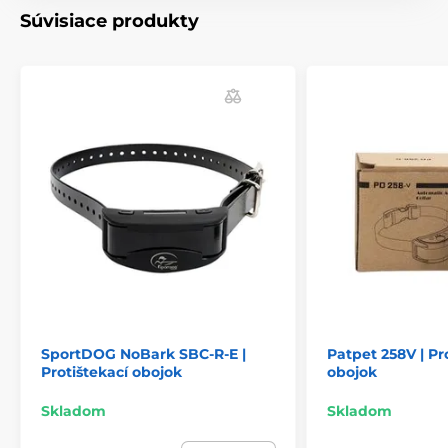
váži
len
48 g.
Súvisiace produkty
Technické špecifikácie sa môžu zmeniť bez
predchádzajúceho upozornenia. Obrázky majú len
ilustračný charakter.
SportDOG NoBark SBC-R-E |
Patpet 258V | Pr
Protištekací obojok
obojok
Skladom
Skladom