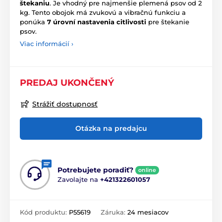
štekaniu
. Je vhodný pre najmenšie plemená psov od 2
kg. Tento obojok má zvukovú a vibračnú funkciu a
ponúka
7 úrovní nastavenia citlivosti
pre štekanie
psov.
Viac informácií ›
PREDAJ UKONČENÝ
Strážiť dostupnosť
Otázka na predajcu
Potrebujete poradiť?
online
Zavolajte na
+421322601057
Kód produktu:
P55619
Záruka:
24 mesiacov