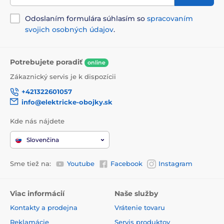
Odoslaním formulára súhlasím so
spracovaním
svojich osobných údajov
.
Potrebujete poradiť
online
Zákaznický servis je k dispozícii
+421322601057
info@elektricke-obojky.sk
Kde nás nájdete
Slovenčina
Sme tiež na:
Youtube
Facebook
Instagram
Viac informácií
Naše služby
Kontakty a prodejna
Vrátenie tovaru
Reklamácie
Servis produktov