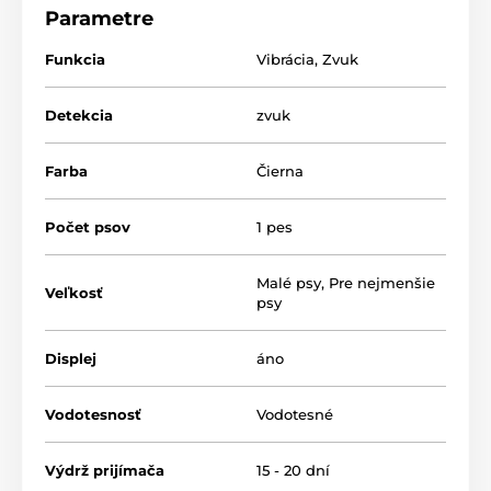
sekundovú reakciu na štekanie.
Trvanie
zvukovej
Parametre
korekcie
a intenzitu
vibrácií
si potom môžete nastaviť
sami
.
Reedog NoBark Smart Mini ponúka veľkú
Funkcia
Vibrácia
,
Zvuk
kapacitu batérie, stačí ho
nabíjať
len
raz za mesiac!
Detekcia
zvuk
Farba
Čierna
Počet psov
1 pes
Malé psy
,
Pre nejmenšie
Veľkosť
psy
Displej
áno
Vodotesnosť
Vodotesné
Výdrž prijímača
15 - 20 dní