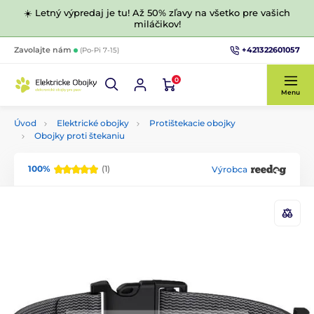
☀️ Letný výpredaj je tu! Až 50% zľavy na všetko pre vašich
miláčikov!
+421322601057
Zavolajte nám
(Po-Pi 7-15)
0
Menu
Úvod
Elektrické obojky
Protištekacie obojky
Obojky proti štekaniu
100%
(1)
Výrobca