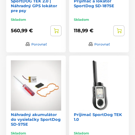
SportDOG TEK 2.0 |
Prijímač a lokátor
Náhradný GPS lokátor
SportDog SD-1875E
pre psy
Skladom
Skladom
560,99 €
118,99 €
Porovnať
Porovnať
Náhradný akumulátor
Prijímač SportDog TEK
do vysielačky SportDog
1.0
SD-575E
Skladom
Skladom