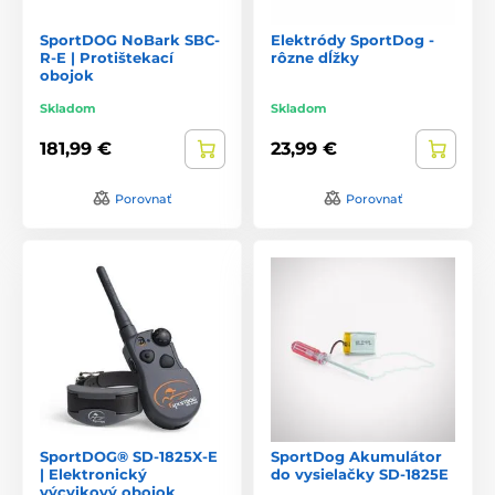
SportDOG NoBark SBC-
Elektródy SportDog -
R-E | Protištekací
rôzne dĺžky
obojok
Skladom
Skladom
181,99 €
23,99 €
Porovnať
Porovnať
SportDOG® SD-1825X-E
SportDog Akumulátor
| Elektronický
do vysielačky SD-1825E
výcvikový obojok