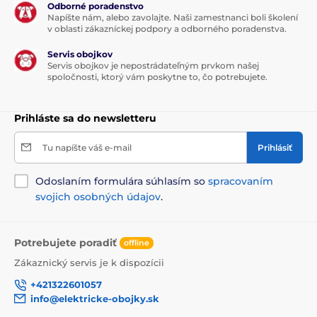
Odborné poradenstvo
Napíšte nám, alebo zavolajte. Naši zamestnanci boli školení
v oblasti zákazníckej podpory a odborného poradenstva.
Servis obojkov
Servis obojkov je nepostrádateľným prvkom našej
spoločnosti, ktorý vám poskytne to, čo potrebujete.
Prihláste sa do newsletteru
Tu napíšte váš e-mail
Prihlásiť
Odoslaním formulára súhlasím so
spracovaním
svojich osobných údajov
.
Potrebujete poradiť
offline
Zákaznický servis je k dispozícii
+421322601057
info@elektricke-obojky.sk