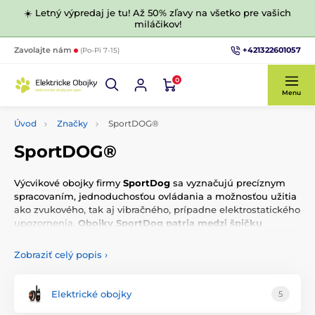
☀️ Letný výpredaj je tu! Až 50% zľavy na všetko pre vašich
miláčikov!
+421322601057
Zavolajte nám
(Po-Pi 7-15)
0
Menu
Úvod
Značky
SportDOG®
SportDOG®
Výcvikové obojky firmy
SportDog
sa vyznačujú precíznym
spracovaním, jednoduchosťou ovládania a možnosťou užitia
ako zvukového, tak aj vibračného, prípadne elektrostatického
upozornenia.
Obojky SportDog
patria medzi špičku
elektronických výcvikových obojkov vo svete!
Zobraziť celý popis
›
Výcvikové obojky
Elektrické obojky
5
Protištekacie obojky