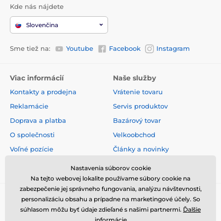
Kde nás nájdete
Slovenčina
Sme tiež na:
Youtube
Facebook
Instagram
Viac informácií
Naše služby
Kontakty a prodejna
Vrátenie tovaru
Reklamácie
Servis produktov
Doprava a platba
Bazárový tovar
O společnosti
Velkoobchod
Voľné pozície
Články a novinky
Obchodné podmienky
Hodnotenia a recenzie
Nastavenia súborov cookie
Na tejto webovej lokalite používame súbory cookie na
zabezpečenie jej správneho fungovania, analýzu návštevnosti,
personalizáciu obsahu a prípadne na marketingové účely. So
súhlasom môžu byť údaje zdieľané s našimi partnermi.
Ďalšie
informácie