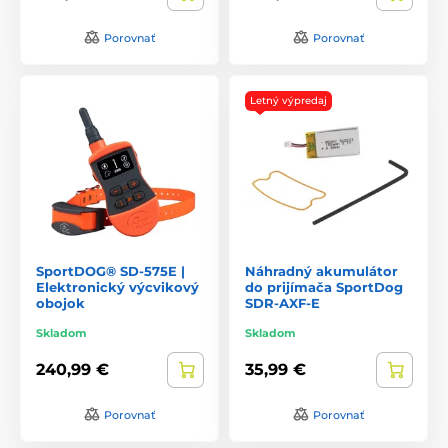
Porovnať
Porovnať
Letný výpredaj
SportDOG® SD-575E |
Náhradný akumulátor
Elektronický výcvikový
do prijímača SportDog
obojok
SDR-AXF-E
Skladom
Skladom
240,99 €
35,99 €
Porovnať
Porovnať