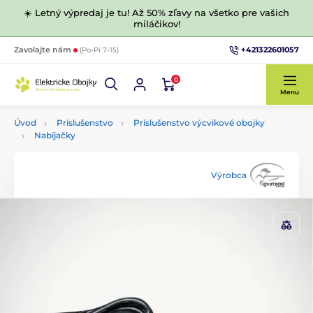
☀️ Letný výpredaj je tu! Až 50% zľavy na všetko pre vašich
miláčikov!
+421322601057
Zavolajte nám
(Po-Pi 7-15)
0
Menu
Úvod
Príslušenstvo
Príslušenstvo výcvikové obojky
Nabíjačky
Výrobca