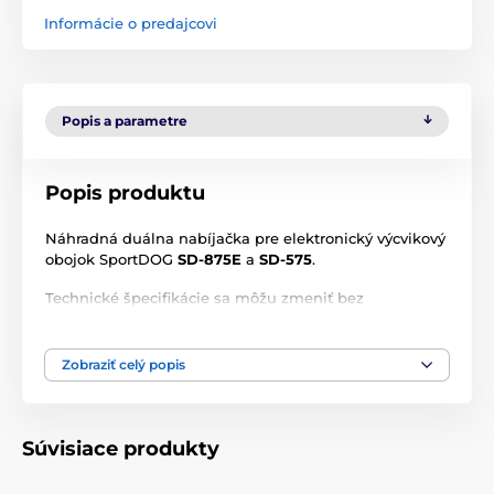
Informácie o predajcovi
Popis a parametre
Popis produktu
Náhradná duálna nabíjačka pre elektronický výcvikový
obojok SportDOG
SD-875E
a
SD-575
.
Technické špecifikácie sa môžu zmeniť bez
predchádzajúceho upozornenia. Obrázky majú len
ilustračný charakter.
Zobraziť celý popis
Produkt je zaradený v kategóriách
Súvisiace produkty
Príslušenstvo výcvikové obojky
Nabíjačky