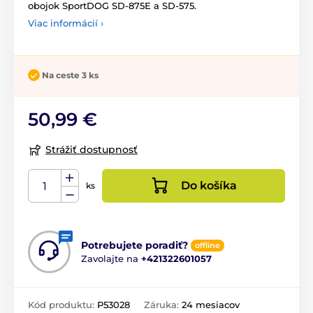
obojok SportDOG SD-875E a SD-575.
Viac informácií ›
Na ceste 3 ks
50,99 €
Strážiť dostupnosť
Do košíka
ks
Potrebujete poradiť?
offline
Zavolajte na
+421322601057
Kód produktu:
P53028
Záruka:
24 mesiacov