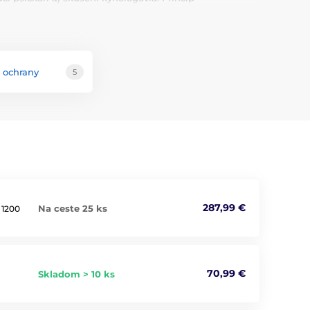
rostredníctvom elektronického obojku, ktorého
Výcvikové obojky spravidla vysielajú niekoľko stupňov
 súslednosť signálov, spravidla ich stačí upozorniť len
 To má pochopiteľne úplne iný efekt, ako keď psa
 ochrany
5
287,99 €
Na ceste 25 ks
 1200
70,99 €
Skladom > 10 ks