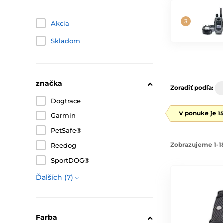
Akcia
Skladom
značka
Zoradiť podľa:
Dogtrace
V ponuke je 1
Garmin
PetSafe®
Zobrazujeme 1-18
Reedog
SportDOG®
Ďalších (7)
Farba