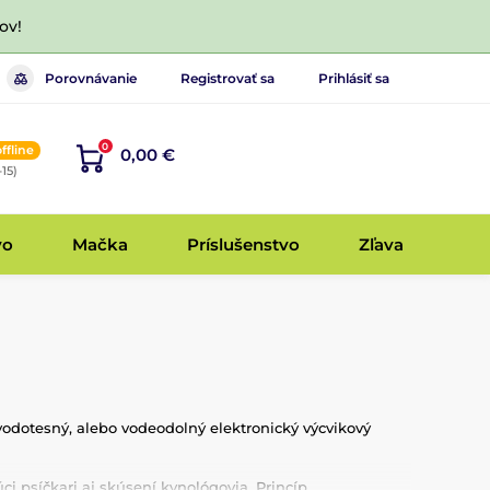
ov!
Porovnávanie
Registrovať sa
Prihlásiť sa
0
offline
0,00 €
-15)
vo
Mačka
Príslušenstvo
Zľava
 vodotesný, alebo vodeodolný elektronický výcvikový
i psíčkari aj skúsení kynológovia. Princíp