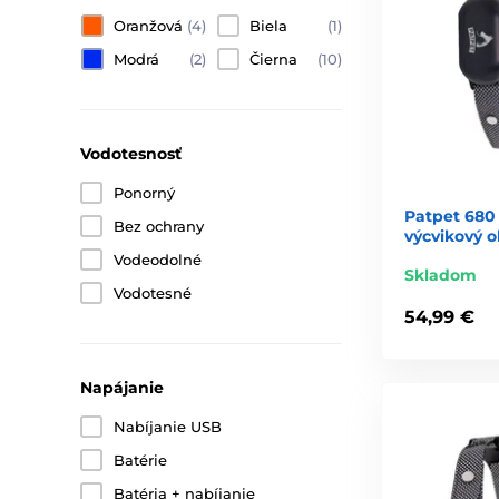
Oranžová
(4)
Biela
(1)
Modrá
(2)
Čierna
(10)
Vodotesnosť
Ponorný
Patpet 680 
Bez ochrany
výcvikový 
Vodeodolné
Skladom
Vodotesné
54,99 €
Napájanie
Nabíjanie USB
Batérie
Batéria + nabíjanie