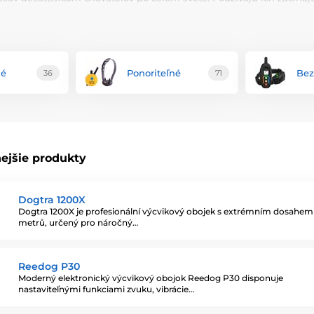
príklad váš pes neustále uteká v lese a nereaguje na zavolanie, p
vysielač, ktorý má cvičiteľ v ruke, psa upozorníte, aby sa vrátil. 
rým ho ľahko poučíte aj na diaľku. Pretože psy veľmi rýchlo pochopia
cii môžete okamžite reagovať a psa "potrestať" aj takto na diaľku.
né
Ponoriteľné
Bez
36
71
ejšie produkty
Dogtra 1200X
Dogtra 1200X je profesionální výcvikový obojek s extrémním dosahem
metrů, určený pro náročný…
Reedog P30
Moderný elektronický výcvikový obojok Reedog P30 disponuje
nastaviteľnými funkciami zvuku, vibrácie…