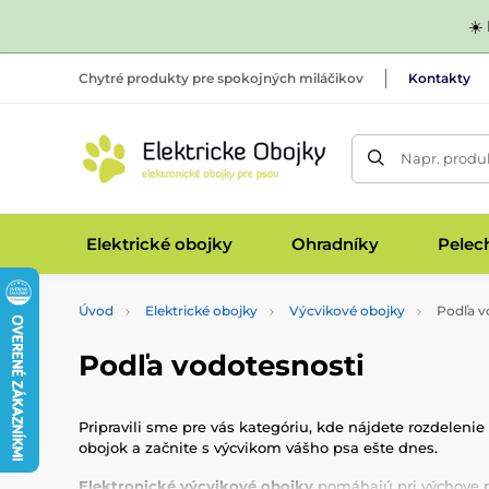
☀️
Chytré produkty pre spokojných miláčikov
Kontakty
Napr. produk
Elektrické obojky
Ohradníky
Pelec
Úvod
Elektrické obojky
Výcvikové obojky
Podľa v
Podľa vodotesnosti
Pripravili sme pre vás kategóriu, kde nájdete rozdeleni
obojok a začnite s výcvikom vášho psa ešte dnes.
Elektronické výcvikové obojky
pomáhajú pri výchove ps