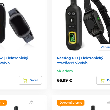
Varian
 | Elektronický
Reedog P19 | Elektronický
obojok
výcvikový obojok
Skladom
66,99 €
Detail
De
eme
Doporučujeme