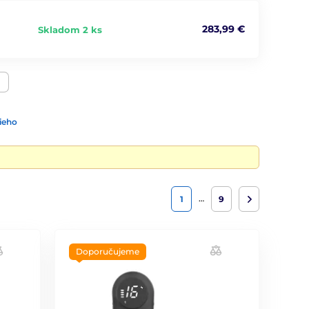
283,99 €
Skladom 2 ks
ieho
…
1
9
Doporučujeme