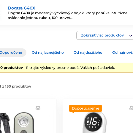
Dogtra 640X
Dogtra 640X je moderný výcvikový obojok, ktorý ponúka intuitívne
ovládanie jednou rukou, 100 úrovní…
Zobraziť viac produktov
Doporučené
Od najlacnejšieho
Od najdražšieho
Od najnovš
50 produktov
- filtrujte výsledky presne podľa Vašich požiadaviek.
 z 150 produktov
Doporučujeme