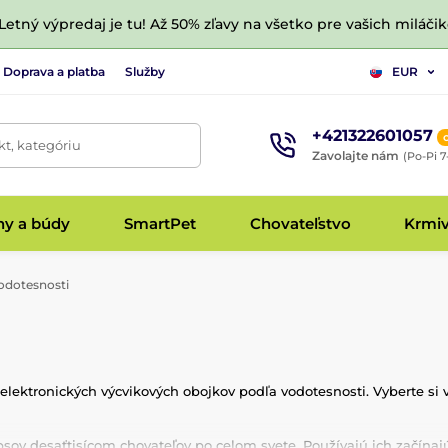
 Letný výpredaj je tu! Až 50% zľavy na všetko pre vašich miláčik
Doprava a platba
Služby
EUR
+421322601057
t, kategóriu
Zavolajte nám
(Po-Pi 7
hy a búdy
SmartPet
Chovateľstvo
Krmi
odotesnosti
e elektronických výcvikových obojkov podľa vodotesnosti. Vyberte si
ov desaťtisícom chovateľov po celom svete. Používajú ich začínajúc