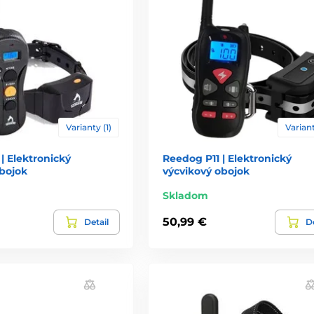
Varianty (1)
Variant
| Elektronický
Reedog P11 | Elektronický
obojok
výcvikový obojok
Skladom
50,99 €
Detail
De