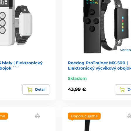
Varian
 biely | Elektronický
Reedog ProTrainer MX-500 |
bojok ```
Elektronický výcvikový obojo
Skladom
43,99 €
Detail
De
eme
Doporučujeme