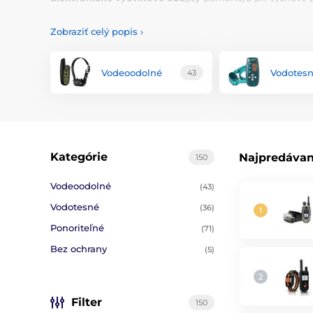
elektronických výcvikových obojkov
je jednoduchý. Ak na
nevyhnutnou súčasťou je prijímač umiestnený na obojka a 
Zobraziť celý popis
›
signálov - zvukový, vibračný a elektrostatický, vďaka kto
vibráciou alebo zvukom. Výhodou je, že v podobnej situá
doženiete po pol hodine a budete ho trestať následne.
Vodeoodolné
Vodotes
43
Kategórie
Najpredávan
150
Vodeoodolné
(43)
Vodotesné
(36)
Ponoriteľné
(71)
Bez ochrany
(5)
Filter
150