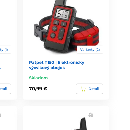
ty (1)
Varianty (2)
Patpet T150 | Elektronický
k
výcvikový obojok
Skladom
70,99 €
tail
Detail