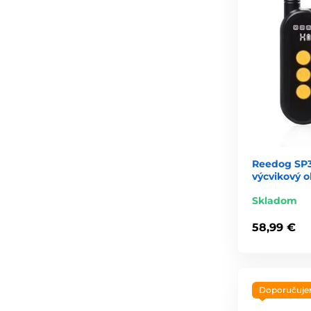
Reedog SP32
výcvikový 
Skladom
58,99 €
Doporučuj