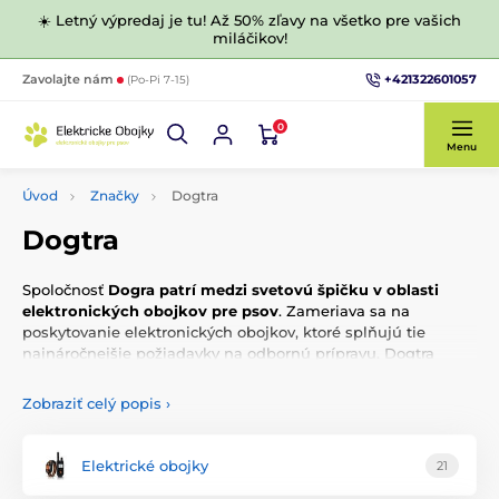
☀️ Letný výpredaj je tu! Až 50% zľavy na všetko pre vašich
miláčikov!
+421322601057
Zavolajte nám
(Po-Pi 7-15)
0
Menu
Úvod
Značky
Dogtra
Dogtra
Spoločnosť
Dogra patrí medzi svetovú špičku v oblasti
elektronických obojkov pre psov
. Zameriava sa na
poskytovanie elektronických obojkov, ktoré splňujú tie
najnáročnejšie požiadavky na odbornú prípravu. Dogtra
ponúka kompletnú radu elektronických obojkov a
ohradníkov pre malé plemená psov, ale aj pre tie najväčšie.
Zobraziť celý popis
›
Dogtra vyrába veľmi
odolné a pritom praktické
a užívateľsky príjemné výrobky.
Už na prvý pohľad si
Elektrické obojky
21
môžeme všimnúť dokonalého prevedenia a prepracovania
výrobkov, ktoré Vás rýchlo presvedčia o ich kvalite. Väčšina