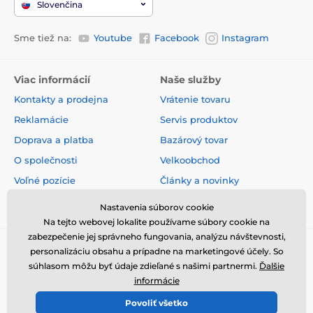
Slovenčina
Sme tiež na:
Youtube
Facebook
Instagram
Viac informácií
Naše služby
Kontakty a prodejna
Vrátenie tovaru
Reklamácie
Servis produktov
Doprava a platba
Bazárový tovar
O společnosti
Velkoobchod
Voľné pozície
Články a novinky
Obchodné podmienky
Hodnotenia a recenzie
Nastavenia súborov cookie
Na tejto webovej lokalite používame súbory cookie na
zabezpečenie jej správneho fungovania, analýzu návštevnosti,
personalizáciu obsahu a prípadne na marketingové účely. So
súhlasom môžu byť údaje zdieľané s našimi partnermi.
Ďalšie
informácie
Povoliť všetko
© 2026 www.elektricke-obojky.sk ⦁ E-shop vytvorila
SIMPLIA.cz