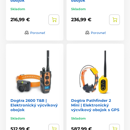
obojok
obojok
Skladom
Skladom
216,99 €
236,99 €
Porovnať
Porovnať
Dogtra 2600 T&B |
Dogtra Pathfinder 2
Elektronický výcvikový
Mini | Elektronický
obojok
výcvikový obojok s GPS
Skladom
Skladom
512,99 €
587,99 €