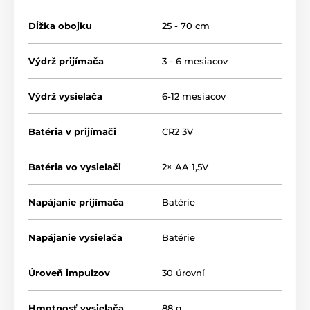
jedného tlačidla aktivovať v prijímači navolený
korekčný impulz. Tlačidlo je umiestnené na konci 140
Dĺžka obojku
25 - 70 cm
cm dlhého kábla, ktorý je konektorom pripojený do
vysielača.
Výdrž prijímača
3 - 6 mesiacov
Výdrž vysielača
6-12 mesiacov
Batéria v prijímači
CR2 3V
Batéria vo vysielači
2× AA 1,5V
Napájanie prijímača
Batérie
Napájanie vysielača
Batérie
Úroveň impulzov
30 úrovní
Hmotnosť vysielača
88 g