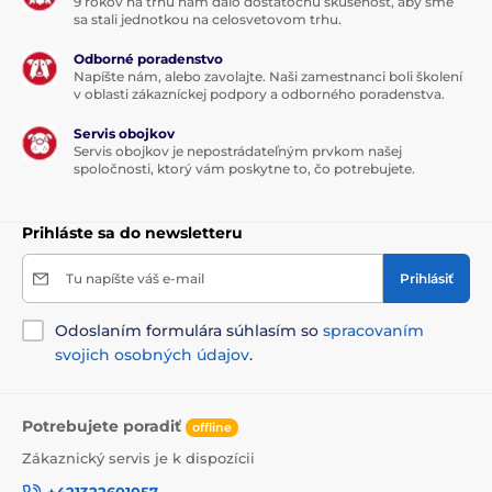
9 rokov na trhu nám dalo dostatočnú skúsenosť, aby sme
sa stali jednotkou na celosvetovom trhu.
Odborné poradenstvo
Napíšte nám, alebo zavolajte. Naši zamestnanci boli školení
v oblasti zákazníckej podpory a odborného poradenstva.
Servis obojkov
Servis obojkov je nepostrádateľným prvkom našej
spoločnosti, ktorý vám poskytne to, čo potrebujete.
Prihláste sa do newsletteru
Tu napíšte váš e-mail
Prihlásiť
Odoslaním formulára súhlasím so
spracovaním
svojich osobných údajov
.
Potrebujete poradiť
offline
Zákaznický servis je k dispozícii
+421322601057