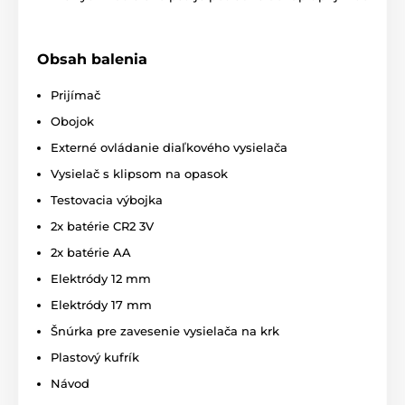
s výcvikovým obojkom Dogtrace D-Control
610 trénovať až
2 psy zároveň
, pomocou
jednej vysielačky.
Obsah balenia
Prijímač
Displej
Obojok
Vysielačka má zabudovaný
LCD
Externé ovládanie diaľkového vysielača
podsvietený displej
s indikáciou úrovne
Vysielač s klipsom na opasok
impulzu, zvoleného psa a stavu batérie.
Predný panel je osadený tlačidlami na
ovládanie
Testovacia výbojka
jednotlivých funkcií.
2x batérie CR2 3V
2x batérie AA
Dĺžka obojku
Elektródy 12 mm
Elektródy 17 mm
Dogtrace D-Control 610 má plastový
obojok v čiernej farbe a
dĺžke 70 cm.
Šnúrka pre zavesenie vysielača na krk
Plastový kufrík
Návod
Váha a rozmery