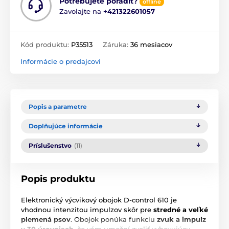
Potrebujete poradiť?
offline
Zavolajte na
+421322601057
Kód produktu:
P35513
Záruka:
36 mesiacov
Informácie o predajcovi
Popis a parametre
Doplňujúce informácie
Príslušenstvo
(11)
Popis produktu
Elektronický výcvikový obojok D-control 610 je
vhodnou intenzitou impulzov skôr pre
stredné a veľké
plemená psov
. Obojok ponúka funkciu
zvuk a impulz