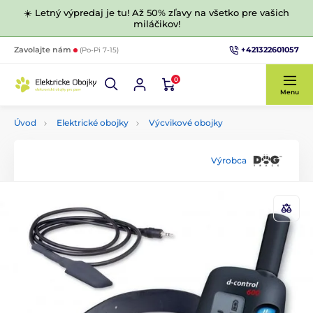
☀️ Letný výpredaj je tu! Až 50% zľavy na všetko pre vašich
miláčikov!
+421322601057
Zavolajte nám
(Po-Pi 7-15)
0
Menu
Úvod
Elektrické obojky
Výcvikové obojky
Výrobca