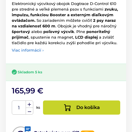
Elektronický výcvikový obojok Dogtrace D-Control 610
pre stredné a veľké plemená psov s funkciami
zvuku,
impulzu, funkciou Booster a externým diaľkovým
ovládačom.
So zariadením môžete cvičiť
2 psy naraz
na vzdialenosť 600 m
. Obojok je vhodný pre náročný
športový
alebo
poľovný výcvik
. Plne
ponoriteľný
prijímač
, spustenie na magnet,
LCD displej
a zvlášť
tlačidlo pre každú korekciu zvýši pohodlie pri výcviku.
Viac informácií ›
Skladom 5 ks
165,99 €
Do košíka
ks