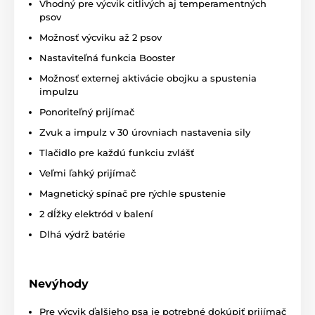
Vhodný pre výcvik citlivých aj temperamentných
psov
Vysielač je napájaný na
2x 1,5V AA
batérie
, ktorého stav vám ukazuje LCD
Možnosť výcviku až 2 psov
displej av prevádzke vydrží
6-12 mesiacov.
Nastaviteľná funkcia Booster
Prijímač je napájaný
3V batériou s označením CR2
a
jeho
životnosť
sa pohybuje
v rozmedzí 3 - 6
Možnosť externej aktivácie obojku a spustenia
mesiacov
v závislosti od frekvencie a druhu
impulzu
využívaných funkcií.
Ponoriteľný prijímač
Zvuk a impulz v 30 úrovniach nastavenia sily
Vodotesnosť
Tlačidlo pre každú funkciu zvlášť
Prijímač obojku je dodávaný s plne
Veľmi ľahký prijímač
ponoriteľným prijímačom
. Je tak
Magnetický spínač pre rýchle spustenie
ideálnou voľbou pre tréning vo vode alebo
extrémnych podmienkach (les, bahno) alebo v
2 dĺžky elektród v balení
blízkosti vody. Vysielačka má základnú ochranu proti
Dlhá výdrž batérie
vode.
Nevýhody
Počet psov
Pre výcvik ďalšieho psa je potrebné dokúpiť prijímač
Pri dokúpení jedného prijímača je možné