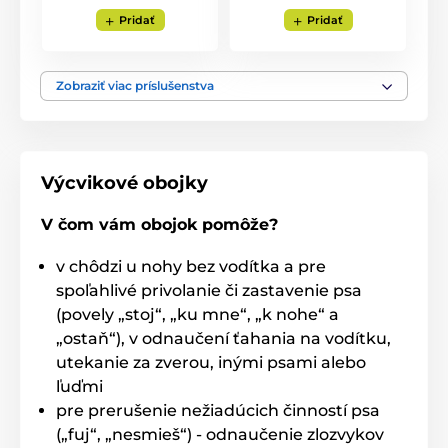
Pridať
Pridať
Zobraziť viac príslušenstva
Výcvikové obojky
V čom vám obojok pomôže?
v chôdzi u nohy bez vodítka a pre
spoľahlivé privolanie či zastavenie psa
(povely „stoj“, „ku mne“, „k nohe“ a
„ostaň“), v odnaučení ťahania na vodítku,
utekanie za zverou, inými psami alebo
ľuďmi
pre prerušenie nežiadúcich činností psa
(„fuj“, „nesmieš“) - odnaučenie zlozvykov