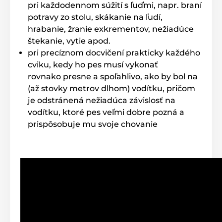
pri každodennom súžití s ľuďmi, napr. braní
potravy zo stolu, skákanie na ľudí,
hrabanie, žranie exkrementov, nežiadúce
štekanie, vytie apod.
pri precíznom docvičení prakticky každého
cviku, kedy ho pes musí vykonať
rovnako presne a spoľahlivo, ako by bol na
(až stovky metrov dlhom) vodítku, pričom
je odstránená nežiadúca závislosť na
vodítku, ktoré pes veľmi dobre pozná a
prispôsobuje mu svoje chovanie