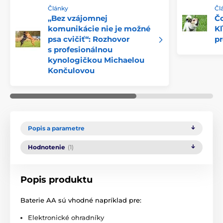
Články
Čl
„Bez vzájomnej
Čo
komunikácie nie je možné
Kľ
psa cvičiť“: Rozhovor
pr
s profesionálnou
kynologičkou Michaelou
Končulovou
Popis a parametre
Hodnotenie
(1)
Popis produktu
Baterie AA sú vhodné napríklad pre:
Elektronické ohradníky