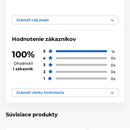
Technické špecifikácie sa môžu zmeniť bez
predchádzajúceho upozornenia. Obrázky majú len
ilustračný charakter.
Zobraziť celý popis
Produkt je zaradený v kategóriách
Hodnotenie zákazníkov
Batérie
Batérie
Batérie
5
1x
100%
4
0x
Ohodnotil
3
0x
1 zákazník
.
2
0x
1
0x
Zobraziť všetky hodnotenia
Súvisiace produkty