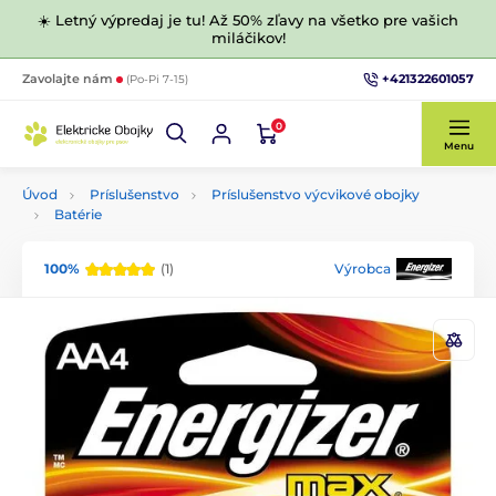
☀️ Letný výpredaj je tu! Až 50% zľavy na všetko pre vašich
miláčikov!
+421322601057
Zavolajte nám
(Po-Pi 7-15)
0
Menu
Úvod
Príslušenstvo
Príslušenstvo výcvikové obojky
Batérie
100%
(1)
Výrobca