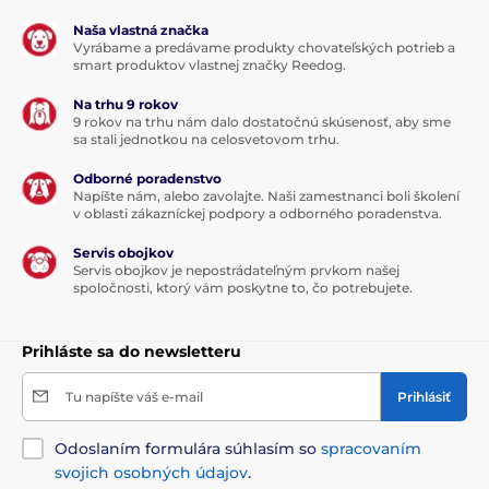
Naša vlastná značka
Vyrábame a predávame produkty chovateľských potrieb a
smart produktov vlastnej značky Reedog.
Na trhu 9 rokov
9 rokov na trhu nám dalo dostatočnú skúsenosť, aby sme
sa stali jednotkou na celosvetovom trhu.
Odborné poradenstvo
Napíšte nám, alebo zavolajte. Naši zamestnanci boli školení
v oblasti zákazníckej podpory a odborného poradenstva.
Servis obojkov
Servis obojkov je nepostrádateľným prvkom našej
spoločnosti, ktorý vám poskytne to, čo potrebujete.
Prihláste sa do newsletteru
Tu napíšte váš e-mail
Prihlásiť
Odoslaním formulára súhlasím so
spracovaním
svojich osobných údajov
.