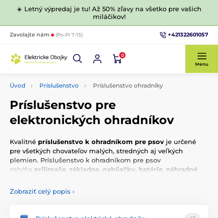
☀️ Letný výpredaj je tu! Až 50% zľavy na všetko pre vašich
miláčikov!
+421322601057
Zavolajte nám
(Po-Pi 7-15)
0
Menu
Úvod
Príslušenstvo
Príslušenstvo ohradníky
Príslušenstvo pre
elektronických ohradníkov
Kvalitné
príslušenstvo k
ohradníkom pre psov
je určené
pre všetkých chovateľov malých, stredných aj veľkých
plemien. Príslušenstvo k ohradníkom pre psov
zahŕňa
prijímače, základne, nabíjačky, batérie, náhradné
diely
a ďalšie. Príslušenstvo môžete vyberať podľa funkcií
alebo ďalších parametrov.
Zobraziť celý popis
›
1
Čo to vôbec je ten elektronický obojok?