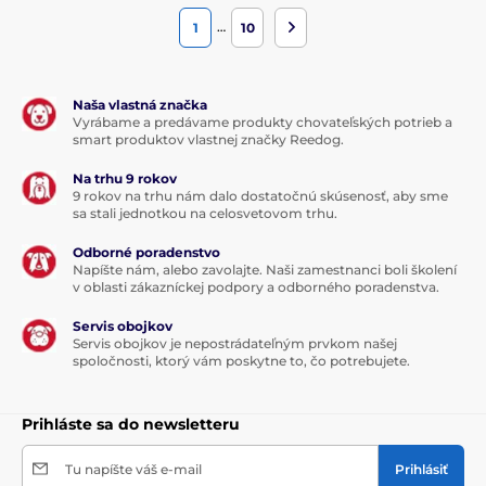
Odpadá tým nepríjemné prepínanie medzi funkciami,
…
1
10
ktoré zdržiava. Obojky s týmto ovládaním sú vhodné na
všetky činnosti, obzvlášť potom na utekanie psa za zverou,
kedy je potrebné reagovať veľmi rýchlo a psa privolať skôr,
než opustí dosah obojku.
Naša vlastná značka
Vyrábame a predávame produkty chovateľských potrieb a
smart produktov vlastnej značky Reedog.
Na trhu 9 rokov
9 rokov na trhu nám dalo dostatočnú skúsenosť, aby sme
sa stali jednotkou na celosvetovom trhu.
Odborné poradenstvo
Napíšte nám, alebo zavolajte. Naši zamestnanci boli školení
v oblasti zákazníckej podpory a odborného poradenstva.
Servis obojkov
Servis obojkov je nepostrádateľným prvkom našej
spoločnosti, ktorý vám poskytne to, čo potrebujete.
Prihláste sa do newsletteru
Tu napíšte váš e-mail
Prihlásiť