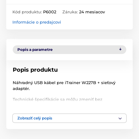
Kód produktu:
P6002
Záruka:
24 mesiacov
Informácie o predajcovi
Popis a parametre
Popis produktu
Náhradný USB kábel pre iTrainer W227B + sieťový
adaptér.
Technické špecifikácie sa môžu zmeniť bez
predchádzajúceho upozornenia. Obrázky majú len
ilustračný charakter.
Zobraziť celý popis
Produkt je zaradený v kategóriách