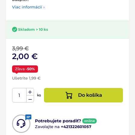
Viac informácií ›
Skladom > 10 ks
3,99 €
2,00 €
Zľava
-50%
Ušetríte 1,99 €
Do košíka
ks
Potrebujete poradiť?
online
Zavolajte na
+421322601057