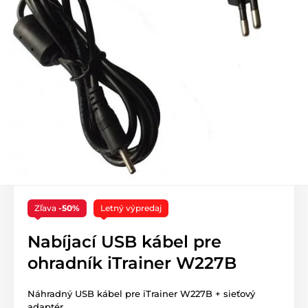
Zľava
-50%
Letný výpredaj
Nabíjací USB kábel pre
ohradník iTrainer W227B
Náhradný USB kábel pre iTrainer W227B + sieťový
adaptér.