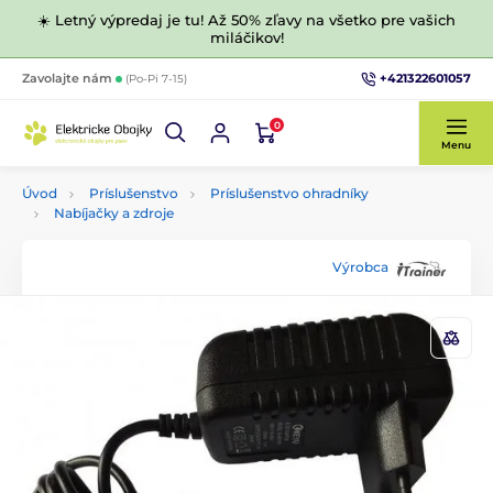
☀️ Letný výpredaj je tu! Až 50% zľavy na všetko pre vašich
miláčikov!
+421322601057
Zavolajte nám
(Po-Pi 7-15)
0
Menu
Úvod
Príslušenstvo
Príslušenstvo ohradníky
Nabíjačky a zdroje
Výrobca