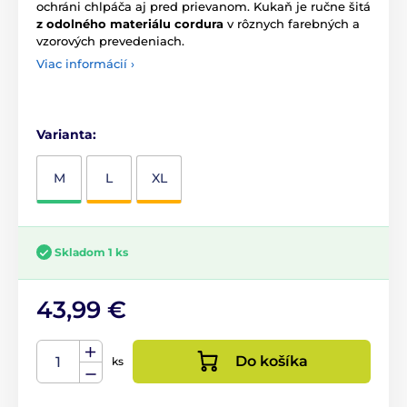
ochráni chlpáča aj pred prievanom. Kukaň je ručne šitá
z odolného materiálu cordura
v rôznych farebných a
vzorových prevedeniach.
Viac informácií ›
Varianta:
M
L
XL
Skladom 1 ks
43,99 €
Do košíka
ks