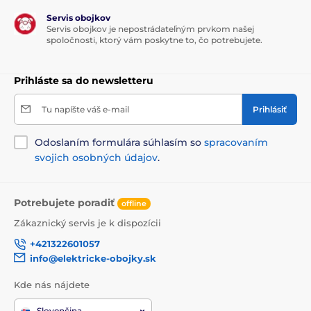
Servis obojkov
Servis obojkov je nepostrádateľným prvkom našej
spoločnosti, ktorý vám poskytne to, čo potrebujete.
Prihláste sa do newsletteru
Tu napíšte váš e-mail
Prihlásiť
Odoslaním formulára súhlasím so
spracovaním
svojich osobných údajov
.
Potrebujete poradiť
offline
Zákaznický servis je k dispozícii
+421322601057
info@elektricke-obojky.sk
Kde nás nájdete
Slovenčina