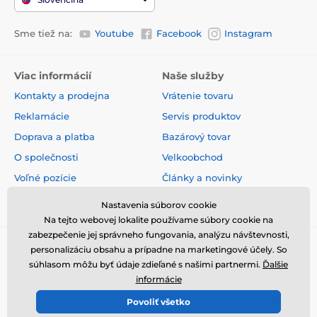
Sme tiež na:
Youtube
Facebook
Instagram
Viac informácií
Naše služby
Kontakty a prodejna
Vrátenie tovaru
Reklamácie
Servis produktov
Doprava a platba
Bazárový tovar
O společnosti
Velkoobchod
Voľné pozície
Články a novinky
Obchodné podmienky
Hodnotenia a recenzie
Nastavenia súborov cookie
Na tejto webovej lokalite používame súbory cookie na
zabezpečenie jej správneho fungovania, analýzu návštevnosti,
personalizáciu obsahu a prípadne na marketingové účely. So
súhlasom môžu byť údaje zdieľané s našimi partnermi.
Ďalšie
informácie
Povoliť všetko
© 2026 www.elektricke-obojky.sk ⦁ E-shop vytvorila
SIMPLIA.cz