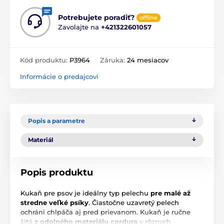
Potrebujete poradiť?
offline
Zavolajte na
+421322601057
Kód produktu:
P3964
Záruka:
24 mesiacov
Informácie o predajcovi
Popis a parametre
Materiál
Popis produktu
Kukaň pre psov je ideálny typ pelechu
pre malé až
stredne veľké psíky
. Čiastočne uzavretý pelech
ochráni chlpáča aj pred prievanom. Kukaň je ručne
šitá
z odolného materiálu cordura
v rôznych