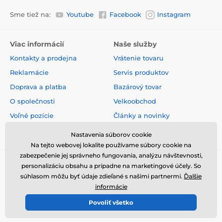
Sme tiež na:
Youtube
Facebook
Instagram
Viac informácií
Naše služby
Kontakty a prodejna
Vrátenie tovaru
Reklamácie
Servis produktov
Doprava a platba
Bazárový tovar
O společnosti
Velkoobchod
Voľné pozície
Články a novinky
Obchodné podmienky
Hodnotenia a recenzie
Nastavenia súborov cookie
Na tejto webovej lokalite používame súbory cookie na
zabezpečenie jej správneho fungovania, analýzu návštevnosti,
personalizáciu obsahu a prípadne na marketingové účely. So
súhlasom môžu byť údaje zdieľané s našimi partnermi.
Ďalšie
informácie
Povoliť všetko
© 2026 www.elektricke-obojky.sk ⦁ E-shop vytvorila
SIMPLIA.cz