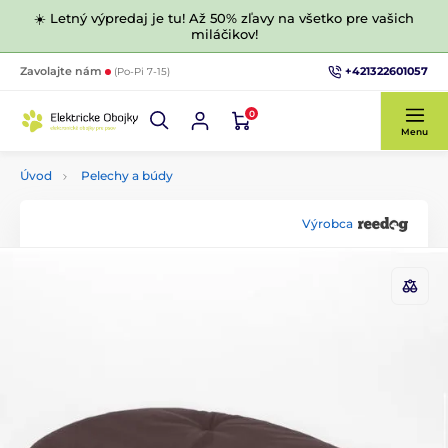
☀️ Letný výpredaj je tu! Až 50% zľavy na všetko pre vašich
miláčikov!
+421322601057
Zavolajte nám
(Po-Pi 7-15)
0
Menu
Úvod
Pelechy a búdy
Výrobca