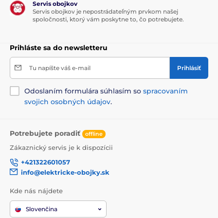
Servis obojkov
Servis obojkov je nepostrádateľným prvkom našej
spoločnosti, ktorý vám poskytne to, čo potrebujete.
Prihláste sa do newsletteru
Tu napíšte váš e-mail
Prihlásiť
Odoslaním formulára súhlasím so
spracovaním
svojich osobných údajov
.
Potrebujete poradiť
offline
Zákaznický servis je k dispozícii
+421322601057
info@elektricke-obojky.sk
Kde nás nájdete
Slovenčina