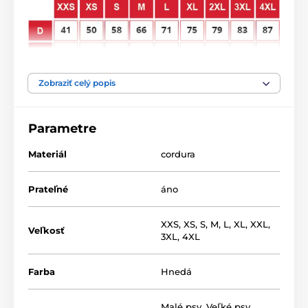
Zobraziť celý popis
Parametre
Materiál
cordura
Praktické podložky Reedog
pre psov
môžete využiť
Prateľné
áno
ako miesto na oddych na záhrade, alebo ich môžete
použiť aj ako podložku do búdy, prípadne na cestách
ako pelech do auta. Naše podložky Reedog sú
XXS
,
XS
,
S
,
M
,
L
,
XL
,
XXL
,
Veľkosť
vyrobené z kvalitného a veľmi príjemného materiálu,
3XL
,
4XL
ktorý vášmu psíkovi zaručí pokojný a ničím nerušený
spánok.
Farba
Hnedá
Malé psy
,
Veľké psy
,