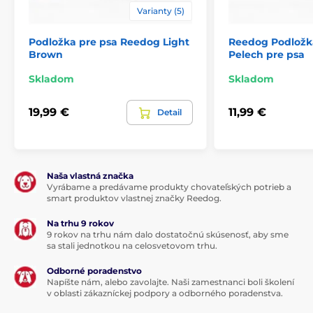
Varianty (5)
Produkt je zaradený v kategóriách
Podložka pre psa Reedog Light
Reedog Podložka
Pelechy a búdy
Podložky
Brown
Pelech pre psa
Pre malé psy
Pre stredné psy
Skladom
Skladom
Pre velké psy
19,99 €
11,99 €
Detail
Naša vlastná značka
Vyrábame a predávame produkty chovateľských potrieb a
smart produktov vlastnej značky Reedog.
Na trhu 9 rokov
9 rokov na trhu nám dalo dostatočnú skúsenosť, aby sme
sa stali jednotkou na celosvetovom trhu.
Odborné poradenstvo
Napíšte nám, alebo zavolajte. Naši zamestnanci boli školení
v oblasti zákazníckej podpory a odborného poradenstva.