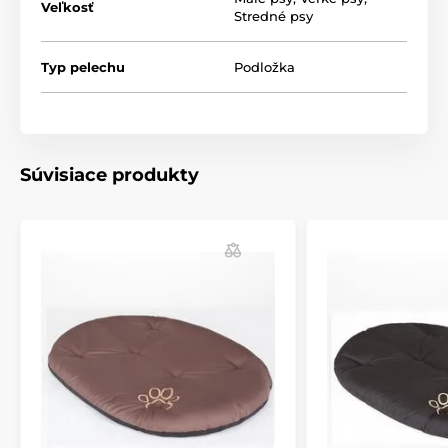
Veľkosť
Stredné psy
Typ pelechu
Podložka
Súvisiace produkty
S výberom správnej veľkosti vám pomôže nasledujúca
tabuľka. (*Naše podložky pre psov Reedog sú ručne
šité, a tak sa môže stať, že veľkosť sa bude mierne
líšiť, maximálne však o 2 - 4 cm.) Na výber máme
hneď niekoľko veľkostí a farieb.
Technické špecifikácie sa môžu zmeniť bez
výslovného upozornenia. Obrázky majú iba ilustratívny
charakter.