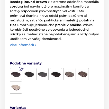
Reedog Round Brown
z extrémne odolného materiálu
cordura
bol navrhnutý pre maximálny komfort a
zdravý odpočinok psov všetkých veľkostí. Táto
prémiová tkanina hravo odolá psím pazúrom aj
nečistotám, zatiaľ čo praktický
snímateľný poťah na
zips
umožňuje jednoduché
pranie v práčke
. Vďaka
kombinácii poctivého spracovania a jednoduchej
údržby sa matrac stane najobľúbenejším a vždy čistým
útočiskom vo vašej domácnosti.
Viac informácií ›
Podobné varianty:
Varianta: