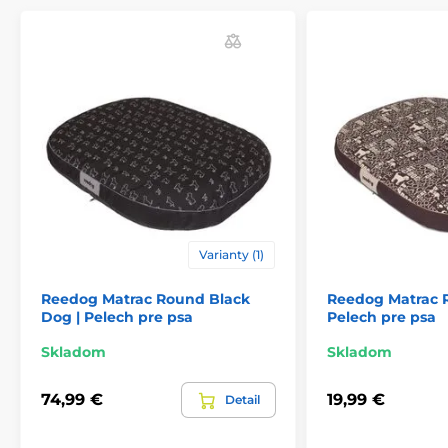
vybavený praktickým a pevným zipsom na spodnej
strane. Vďaka tomu môžete poťah počas niekoľkých
sekúnd jednoducho sňať a vyprať v práčke. Váš psík
tak bude mať vždy čistý, voňavý a hygienický pelech
bez zbytočnej námahy.
Varianty (1)
Reedog Matrac Round Black
Reedog Matrac R
Dog | Pelech pre psa
Pelech pre psa
Skladom
Skladom
74,99 €
19,99 €
Detail
Vybrať správny matrac pre vášho psíka vám pomôže
nasledujúca tabuľka veľkostí. (*Naše matrace Reedog