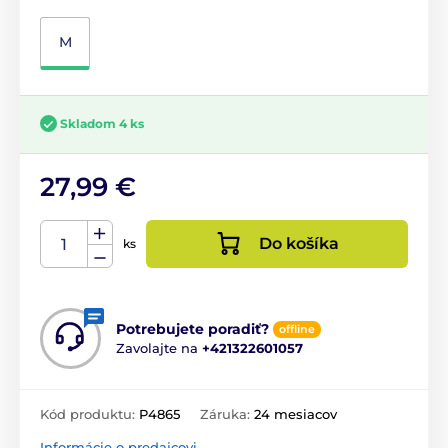
M
Skladom 4 ks
27,99 €
Do košíka
ks
Potrebujete poradiť?
offline
Zavolajte na
+421322601057
Kód produktu:
P4865
Záruka:
24 mesiacov
Informácie o predajcovi