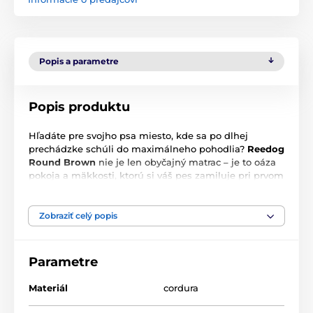
Popis a parametre
Popis produktu
Hľadáte pre svojho psa miesto, kde sa po dlhej
prechádzke schúli do maximálneho pohodlia?
Reedog
Round
Brown
nie je len obyčajný matrac – je to oáza
pokoja a mäkkosti, ktorú si váš pes zamiluje pri prvom
ľahnutí.
Odolnosť na prvom mieste:
Kvalitná látka hravo
Zobraziť celý popis
odolá aj občasnému hrabaniu alebo škrabaniu
pazúrmi.
Parametre
Hygiena bez námahy:
Keď sa pelech zašpiní,
jednoducho ho
hodíte do práčky
a je ako nový.
Materiál
cordura
Prvotriedne spracovanie:
Precízne šitie zaručuje, že