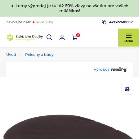
☀️ Letný výpredaj je tu! Až 50% zľavy na všetko pre vašich
miláčikov!
+421322601057
Zavolajte nám
(Po-Pi 7-15)
0
Menu
Úvod
Pelechy a búdy
Výrobca