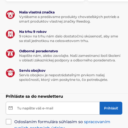
sú ručne šité, a tak sa môže stať, že veľkosť sa bude
mierne líšiť, maximálne však o 2 - 4 cm.)
Naša vlastná značka
Vyrábame a predávame produkty chovateľských potrieb a
smart produktov vlastnej značky Reedog.
Na trhu 9 rokov
9 rokov na trhu nám dalo dostatočnú skúsenosť, aby sme
sa stali jednotkou na celosvetovom trhu.
Odborné poradenstvo
Technické špecifikácie sa môžu zmeniť bez
Napíšte nám, alebo zavolajte. Naši zamestnanci boli školení
výslovného upozornenia. Obrázky majú iba ilustratívny
v oblasti zákazníckej podpory a odborného poradenstva.
charakter.
Servis obojkov
Servis obojkov je nepostrádateľným prvkom našej
spoločnosti, ktorý vám poskytne to, čo potrebujete.
Produkt je zaradený v kategóriách
Pelechy a búdy
Matrace
Prihláste sa do newsletteru
Pre malé psy
Pre stredné psy
Tu napíšte váš e-mail
Prihlásiť
Pre velké psy
Odoslaním formulára súhlasím so
spracovaním
svojich osobných údajov
.