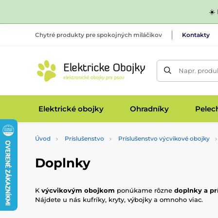
☀️
Chytré produkty pre spokojných miláčikov
Kontakty
Napr. produk
Elektrické obojky
Ohradníky
Pelec
Úvod
Príslušenstvo
Príslušenstvo výcvikové obojky
Doplnky
K
výcvikovým obojkom
ponúkame rôzne
doplnky a pr
Nájdete u nás kufríky, kryty, výbojky a omnoho viac.