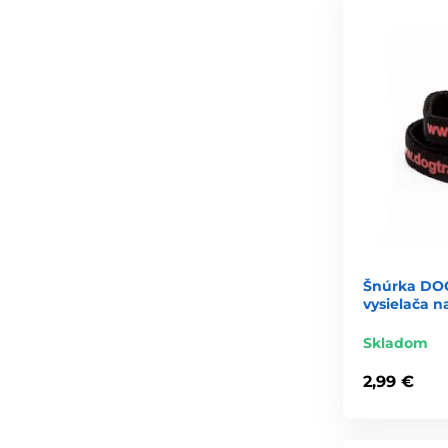
Šnúrka DOG
vysielača n
Skladom
2,99 €