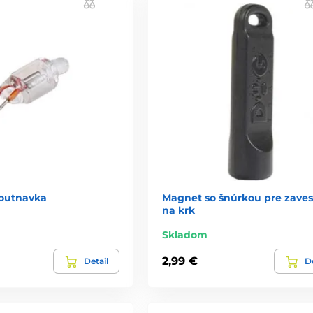
doutnavka
Magnet so šnúrkou pre zaves
na krk
Skladom
2,99 €
Detail
De