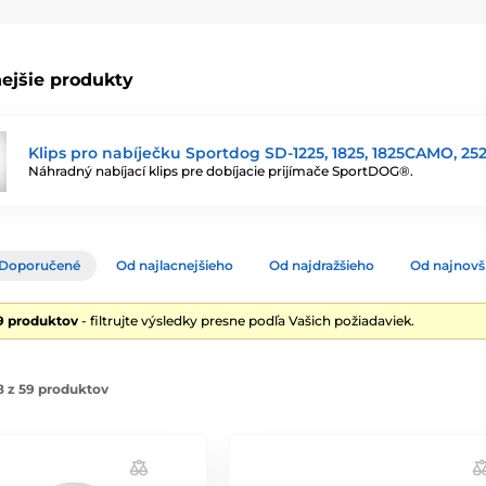
ejšie produkty
Klips pro nabíječku Sportdog SD-1225, 1825, 1825CAMO, 252
Náhradný nabíjací klips pre dobíjacie prijímače SportDOG®.
Doporučené
Od najlacnejšieho
Od najdražšieho
Od najnovš
9 produktov
- filtrujte výsledky presne podľa Vašich požiadaviek.
8 z 59 produktov