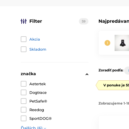
Filter
Najpredávan
59
Akcia
Skladom
Zoradiť podľa:
značka
Aetertek
V ponuke je 5
Dogtrace
PetSafe®
Zobrazujeme 1-1
Reedog
SportDOG®
Ďalších (6)