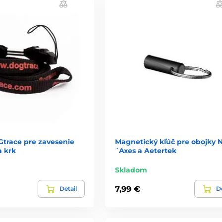
trace pre zavesenie
Magnetický kľúč pre obojky
a krk
´Axes a Aetertek
Skladom
7,99 €
Detail
De