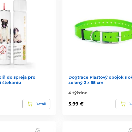
lň do spreja pro
Dogtrace Plastový obojok s 
i štekaniu
zelený 2 x 55 cm
4 týždne
5,99 €
Detail
De