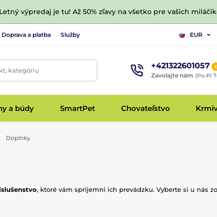
 Letný výpredaj je tu! Až 50% zľavy na všetko pre vašich miláčik
Doprava a platba
Služby
EUR
+421322601057
t, kategóriu
Zavolajte nám
(Po-Pi 7
hy a búdy
SmartPet
Chovateľstvo
Krmi
Doplnky
íslušenstvo
, ktoré vám spríjemni ich prevádzku. Vyberte si u nás z