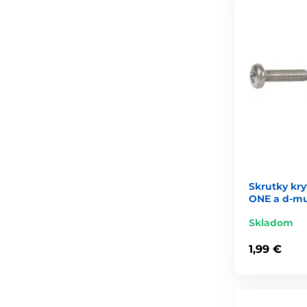
Skrutky kryt
ONE a d-m
Skladom
1,99 €