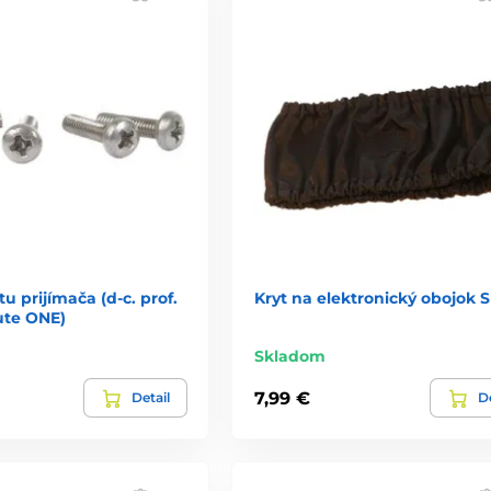
u prijímača (d-c. prof.
Kryt na elektronický obojok S
ute ONE)
Skladom
7,99 €
Detail
De