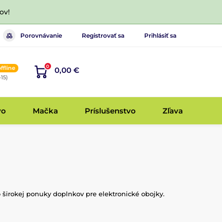
ov!
Porovnávanie
Registrovať sa
Prihlásiť sa
0
offline
0,00 €
-15)
vo
Mačka
Príslušenstvo
Zľava
o širokej ponuky doplnkov pre elektronické obojky.