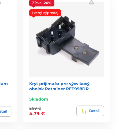
Zľava
-20%
Letný výpredaj
 Num
Kryt prijímača pre výcvikový
obojok Petrainer PET998DR
Skladom
5,99 €
Detail
tail
4,79 €