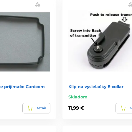
re prijímače Canicom
Klip na vysielačky E-collar
Skladom
11,99 €
Detail
De