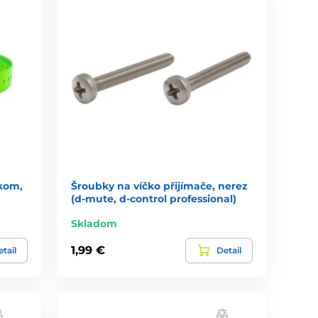
okom,
Šroubky na víčko přijímače, nerez
(d-mute, d-control professional)
Skladom
1,99 €
tail
Detail