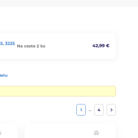
5, 3225
42,99 €
Na ceste 2 ks
ieho
…
1
4