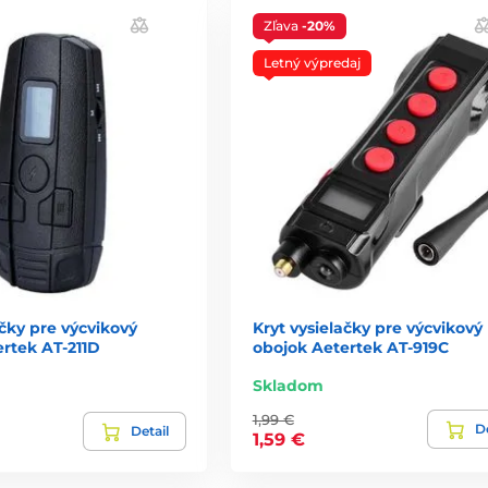
Zľava
-20%
Letný výpredaj
ačky pre výcvikový
Kryt vysielačky pre výcvikový
rtek AT-211D
obojok Aetertek AT-919C
Skladom
1,99 €
De
Detail
1,59 €