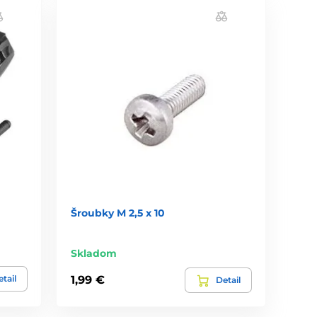
Šroubky M 2,5 x 10
Skladom
tail
1,99 €
Detail