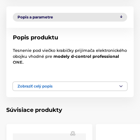
Popis a parametre
Popis produktu
Tesnenie
pod
viečko
krabičky
prijímača
elektronického
obojku
vhodné
pre
modely
d
-
control
professional
ONE
.
Technické špecifikácie sa môžu zmeniť bez
predchádzajúceho upozornenia. Obrázky majú len
ilustračný charakter.
Zobraziť celý popis
Súvisiace produkty