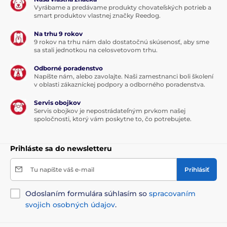
Vyrábame a predávame produkty chovateľských potrieb a
smart produktov vlastnej značky Reedog.
Na trhu 9 rokov
9 rokov na trhu nám dalo dostatočnú skúsenosť, aby sme
sa stali jednotkou na celosvetovom trhu.
Odborné poradenstvo
Napíšte nám, alebo zavolajte. Naši zamestnanci boli školení
v oblasti zákazníckej podpory a odborného poradenstva.
Servis obojkov
Servis obojkov je nepostrádateľným prvkom našej
spoločnosti, ktorý vám poskytne to, čo potrebujete.
Prihláste sa do newsletteru
Tu napíšte váš e-mail
Prihlásiť
Odoslaním formulára súhlasím so
spracovaním
svojich osobných údajov
.