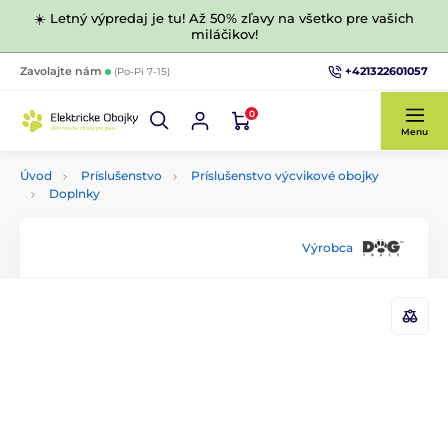
☀️ Letný výpredaj je tu! Až 50% zľavy na všetko pre vašich
miláčikov!
+421322601057
Zavolajte nám
(Po-Pi 7-15)
0
Menu
Úvod
Príslušenstvo
Príslušenstvo výcvikové obojky
Doplnky
Výrobca