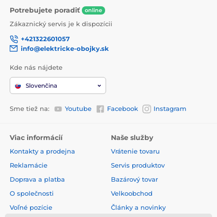
Potrebujete poradiť
online
Zákaznický servis je k dispozícii
+421322601057
info@elektricke-obojky.sk
Kde nás nájdete
Slovenčina
Sme tiež na:
Youtube
Facebook
Instagram
Viac informácií
Naše služby
Kontakty a prodejna
Vrátenie tovaru
Reklamácie
Servis produktov
Doprava a platba
Bazárový tovar
O společnosti
Velkoobchod
Voľné pozície
Články a novinky