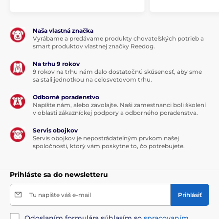
Naša vlastná značka
Vyrábame a predávame produkty chovateľských potrieb a
smart produktov vlastnej značky Reedog.
Na trhu 9 rokov
9 rokov na trhu nám dalo dostatočnú skúsenosť, aby sme
sa stali jednotkou na celosvetovom trhu.
Odborné poradenstvo
Napíšte nám, alebo zavolajte. Naši zamestnanci boli školení
v oblasti zákazníckej podpory a odborného poradenstva.
Servis obojkov
Servis obojkov je nepostrádateľným prvkom našej
spoločnosti, ktorý vám poskytne to, čo potrebujete.
Prihláste sa do newsletteru
Tu napíšte váš e-mail
Prihlásiť
Odoslaním formulára súhlasím so
spracovaním