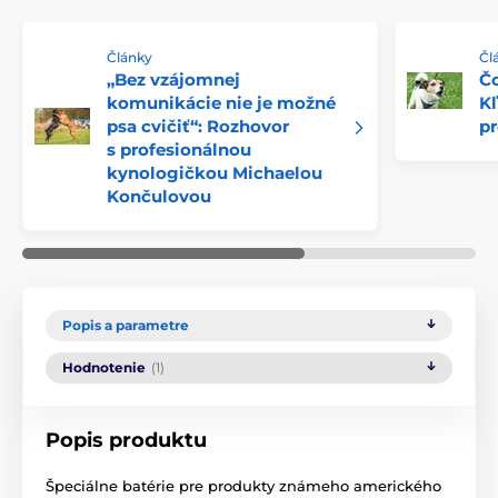
Články
Čl
„Bez vzájomnej
Čo
komunikácie nie je možné
Kľ
psa cvičiť“: Rozhovor
pr
s profesionálnou
kynologičkou Michaelou
Končulovou
Popis a parametre
Hodnotenie
(1)
Popis produktu
Špeciálne batérie pre produkty známeho amerického