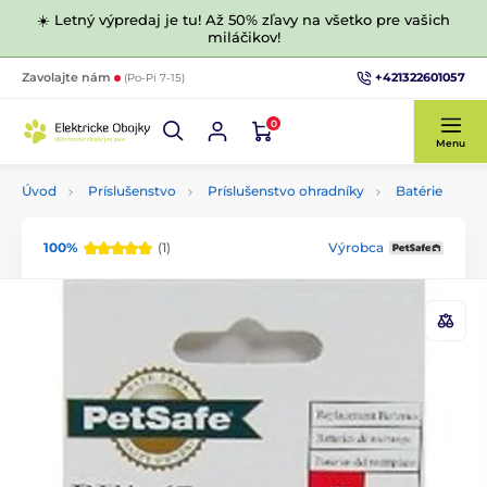
☀️ Letný výpredaj je tu! Až 50% zľavy na všetko pre vašich
miláčikov!
+421322601057
Zavolajte nám
(Po-Pi 7-15)
0
Menu
Úvod
Príslušenstvo
Príslušenstvo ohradníky
Batérie
100%
(1)
Výrobca