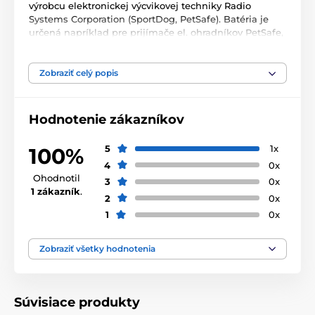
výrobcu elektronickej výcvikovej techniky Radio
Systems Corporation (SportDog, PetSafe). Batéria je
určená napríklad pre prijímače el. ohradníkov PetSafe,
či protištekacieho obojku SportDog.
Technické špecifikácie sa môžu zmeniť bez
Zobraziť celý popis
predchádzajúceho upozornenia. Obrázky majú len
ilustračný charakter.
Hodnotenie zákazníkov
Produkt je zaradený v kategóriách
5
1x
100%
4
0x
Príslušenstvo protištekacie obojky
Ohodnotil
3
0x
1 zákazník
.
Batérie
Príslušenstvo ohradníky
2
0x
1
0x
Batérie
Zobraziť všetky hodnotenia
Súvisiace produkty