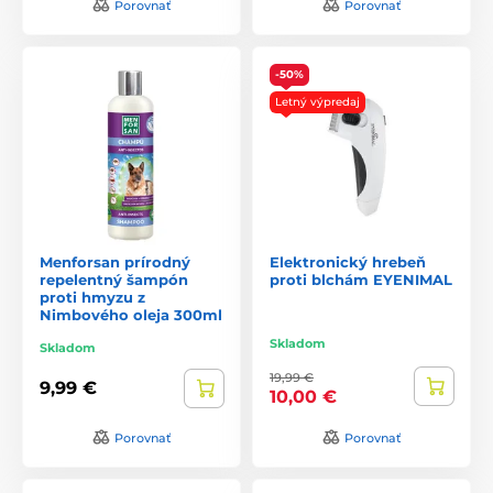
Porovnať
Porovnať
-50%
Letný výpredaj
Menforsan prírodný
Elektronický hrebeň
repelentný šampón
proti blchám EYENIMAL
proti hmyzu z
Nimbového oleja 300ml
Skladom
Skladom
19,99 €
9,99 €
10,00 €
Porovnať
Porovnať