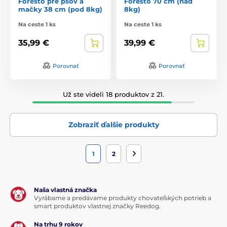
Foresto pre psov a
Foresto 70 cm (nad
mačky 38 cm (pod 8kg)
8kg)
Na ceste 1 ks
Na ceste 1 ks
35,99 €
39,99 €
Porovnať
Porovnať
Už ste videli 18 produktov z 21.
Zobraziť ďalšie produkty
1
2
Naša vlastná značka
Vyrábame a predávame produkty chovateľských potrieb a
smart produktov vlastnej značky Reedog.
Na trhu 9 rokov