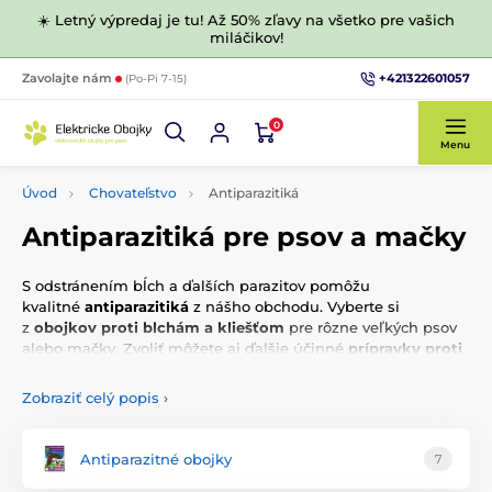
☀️ Letný výpredaj je tu! Až 50% zľavy na všetko pre vašich
miláčikov!
+421322601057
Zavolajte nám
(Po-Pi 7-15)
0
Menu
Úvod
Chovateľstvo
Antiparazitiká
Antiparazitiká pre psov a mačky
S odstránením bĺch a ďalších parazitov pomôžu
kvalitné
antiparazitiká
z nášho obchodu. Vyberte si
z
obojkov proti blchám a kliešťom
pre rôzne veľkých psov
alebo mačky. Zvoliť môžete aj ďalšie účinné
prípravky proti
parazitom.
Zobraziť celý popis
›
Antiparazitné obojky
7