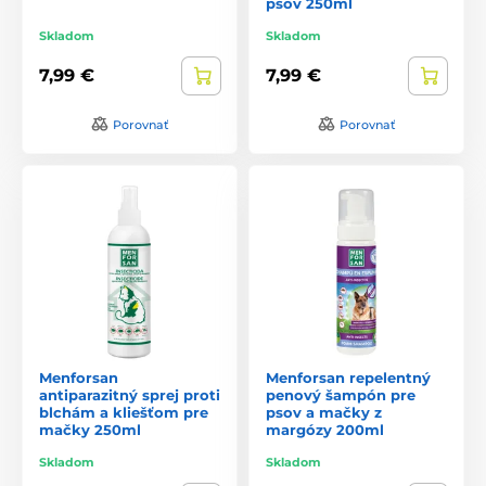
psov 250ml
Skladom
Skladom
7,99 €
7,99 €
Porovnať
Porovnať
Menforsan
Menforsan repelentný
antiparazitný sprej proti
penový šampón pre
blchám a kliešťom pre
psov a mačky z
mačky 250ml
margózy 200ml
Skladom
Skladom