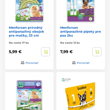
Menforsan prírodný
Menforsan
antiparazitný obojok
antiparazitné pipety pre
pre mačky, 33 cm
psa 2ks
Na ceste 17 ks
Na ceste 12 ks
5,99 €
7,99 €
Porovnať
Porovnať