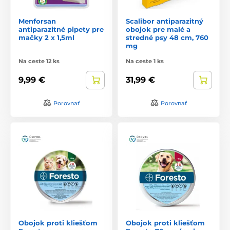
Menforsan
Scalibor antiparazitný
antiparazitné pipety pre
obojok pre malé a
mačky 2 x 1,5ml
stredné psy 48 cm, 760
mg
Na ceste 12 ks
Na ceste 1 ks
9,99 €
31,99 €
Porovnať
Porovnať
Obojok proti kliešťom
Obojok proti kliešťom