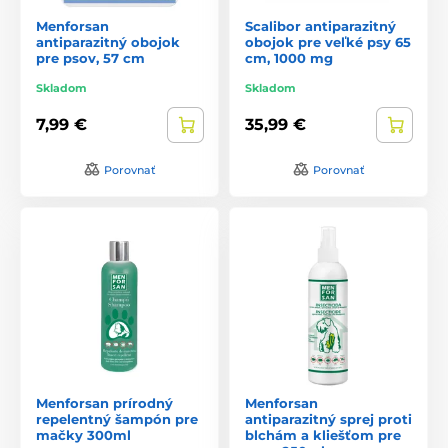
Menforsan
Scalibor antiparazitný
antiparazitný obojok
obojok pre veľké psy 65
pre psov, 57 cm
cm, 1000 mg
Skladom
Skladom
7,99 €
35,99 €
Porovnať
Porovnať
Menforsan prírodný
Menforsan
repelentný šampón pre
antiparazitný sprej proti
mačky 300ml
blchám a kliešťom pre