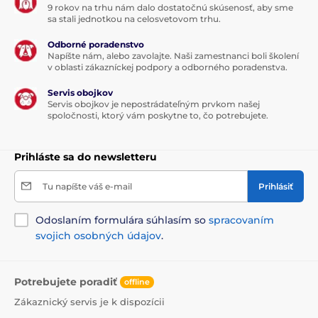
9 rokov na trhu nám dalo dostatočnú skúsenosť, aby sme
sa stali jednotkou na celosvetovom trhu.
Odborné poradenstvo
Napíšte nám, alebo zavolajte. Naši zamestnanci boli školení
v oblasti zákazníckej podpory a odborného poradenstva.
Servis obojkov
Servis obojkov je nepostrádateľným prvkom našej
spoločnosti, ktorý vám poskytne to, čo potrebujete.
Prihláste sa do newsletteru
Tu napíšte váš e-mail
Prihlásiť
Odoslaním formulára súhlasím so
spracovaním
svojich osobných údajov
.
Potrebujete poradiť
offline
Zákaznický servis je k dispozícii