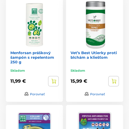
Menforsan práškový
Vet’s Best Utierky proti
šampón s repelentom
blchám a kliešťom
250 g
Skladom
Skladom
11,99 €
15,99 €
Porovnať
Porovnať