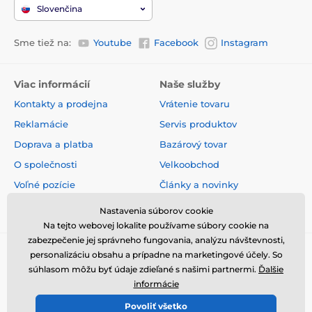
Slovenčina
Sme tiež na:
Youtube
Facebook
Instagram
Viac informácií
Naše služby
Kontakty a prodejna
Vrátenie tovaru
Reklamácie
Servis produktov
Doprava a platba
Bazárový tovar
O společnosti
Velkoobchod
Voľné pozície
Články a novinky
Obchodné podmienky
Hodnotenia a recenzie
Nastavenia súborov cookie
Na tejto webovej lokalite používame súbory cookie na
zabezpečenie jej správneho fungovania, analýzu návštevnosti,
personalizáciu obsahu a prípadne na marketingové účely. So
súhlasom môžu byť údaje zdieľané s našimi partnermi.
Ďalšie
informácie
Povoliť všetko
© 2026 www.elektricke-obojky.sk ⦁ E-shop vytvorila
SIMPLIA.cz