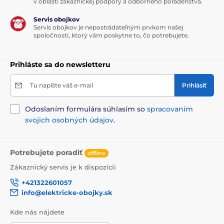
v oblasti zákazníckej podpory a odborného poradenstva.
Servis obojkov
Servis obojkov je nepostrádateľným prvkom našej
spoločnosti, ktorý vám poskytne to, čo potrebujete.
Prihláste sa do newsletteru
Tu napíšte váš e-mail
Prihlásiť
Odoslaním formulára súhlasím so
spracovaním
svojich osobných údajov
.
Potrebujete poradiť
offline
Zákaznický servis je k dispozícii
Na všetky toalety z nášho sortimentu z
+421322601057
hygienických dôvodov NEPLATÍ 30-dňová lehota na
info@elektricke-obojky.sk
vyskúšanie!
Kde nás nájdete