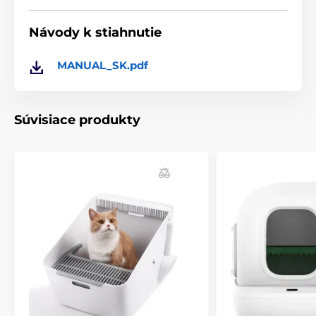
* Odnímateľná nádoba pre ľahké čistenie
Návody k stiahnutie
MANUAL_SK.pdf
Súvisiace produkty
Čištenie:
Denne
- Nalejte teplú vodu na trávu a vypláchnite
zásobník.
2-3 krát týždne
- Nasprejujte trávu PetLoo sprejom
Wee Care™ a nechajte ju vyschnúť.