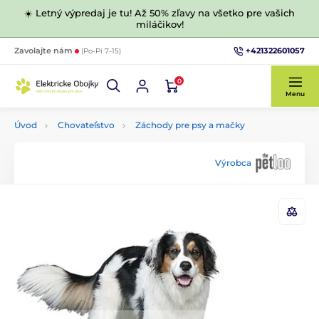
☀️ Letný výpredaj je tu! Až 50% zľavy na všetko pre vašich
miláčikov!
+421322601057
Zavolajte nám
(Po-Pi 7-15)
0
Menu
Úvod
Chovateľstvo
Záchody pre psy a mačky
Výrobca