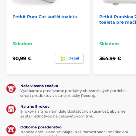
Týždene
- Dôkladne nasprejujte Pet Loo Wee Care™
sprejom a nechajte stáť 5-10 minút. Odstráňte trávu a
celú toaletu opláchnite sprchou alebo hadicou.
Petkit Pura Cat kočičí toaleta
Petkit PuraMax 
Nechajte toaletu celkom vyschnúť.
toaleta pre mač
Skladom
Skladom
90,99 €
354,99 €
Detail
Naša vlastná značka
Vyrábame a predávame produkty chovateľských potrieb a
smart produktov vlastnej značky Reedog.
Na trhu 9 rokov
9 rokov na trhu nám dalo dostatočnú skúsenosť, aby sme
sa stali jednotkou na celosvetovom trhu.
Odborné poradenstvo
Napíšte nám, alebo zavolajte. Naši zamestnanci boli školení