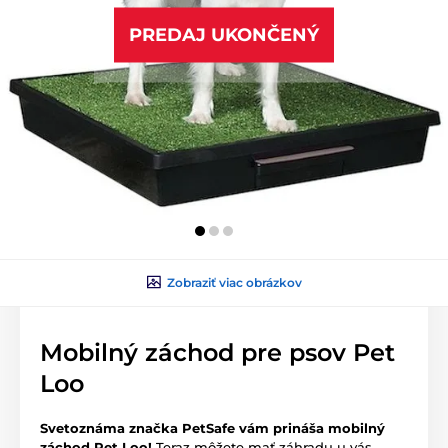
PREDAJ UKONČENÝ
Zobraziť viac obrázkov
Mobilný záchod pre psov Pet
Loo
Svetoznáma značka PetSafe vám prináša mobilný
záchod Pet Loo!
Teraz môžete mať záhradu u vás