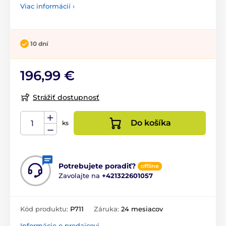
Viac informácií ›
10 dní
196,99 €
Strážiť dostupnosť
Do košíka
ks
Potrebujete poradiť?
offline
Zavolajte na
+421322601057
Kód produktu:
P711
Záruka:
24 mesiacov
Informácie o predajcovi