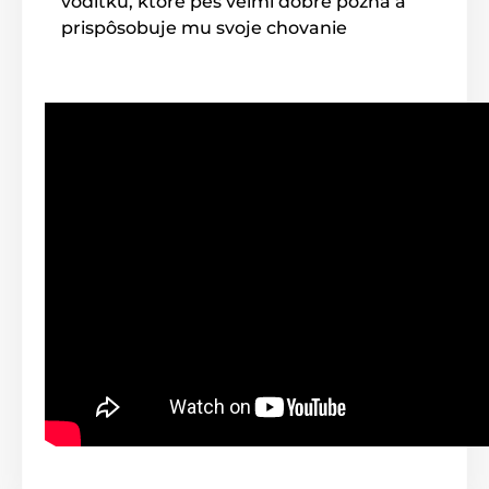
vodítku, ktoré pes veľmi dobre pozná a
prispôsobuje mu svoje chovanie