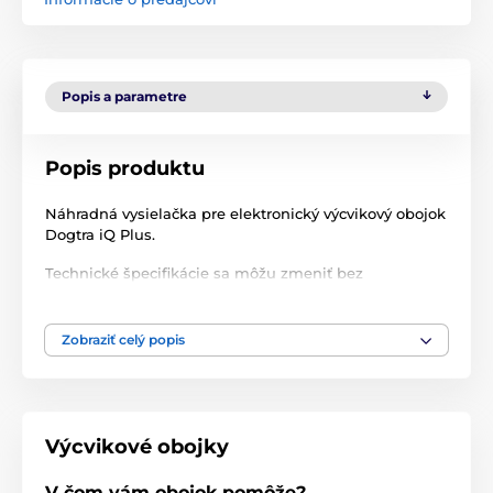
Popis a parametre
Popis produktu
Náhradná vysielačka pre elektronický výcvikový obojok
Dogtra iQ Plus.
Technické špecifikácie sa môžu zmeniť bez
predchádzajúceho upozornenia. Obrázky majú len
ilustračný charakter.
Zobraziť celý popis
Produkt je zaradený v kategóriách
Príslušenstvo výcvikové obojky
Výcvikové obojky
Vysielačky
Dogtra
V čom vám obojok pomôže?