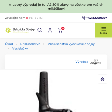
☀️ Letný výpredaj je tu! Až 50% zľavy na všetko pre vašich
miláčikov!
+421322601057
Zavolajte nám
(Po-Pi 7-15)
0
Menu
Úvod
Príslušenstvo
Príslušenstvo výcvikové obojky
Vysielačky
Výrobca