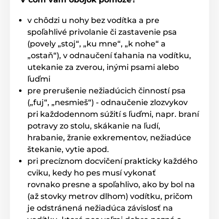
v chôdzi u nohy bez vodítka a pre
spoľahlivé privolanie či zastavenie psa
(povely „stoj“, „ku mne“, „k nohe“ a
„ostaň“), v odnaučení ťahania na vodítku,
utekanie za zverou, inými psami alebo
ľuďmi
pre prerušenie nežiadúcich činností psa
(„fuj“, „nesmieš“) - odnaučenie zlozvykov
pri každodennom súžití s ľuďmi, napr. braní
potravy zo stolu, skákanie na ľudí,
hrabanie, žranie exkrementov, nežiadúce
štekanie, vytie apod.
pri precíznom docvičení prakticky každého
cviku, kedy ho pes musí vykonať
rovnako presne a spoľahlivo, ako by bol na
(až stovky metrov dlhom) vodítku, pričom
je odstránená nežiadúca závislosť na