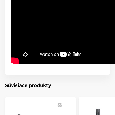
Technické špecifikácie sa môžu zmeniť bez
predchádzajúceho upozornenia. Obrázky majú len
ilustračný charakter.
Produkt je zaradený v kategóriách
Výcvikové obojky
301 až 600 metrov
Elektrické
Vibračné
Zvukové
Vodeoodolné
Pre stredné psy
Pre veľké psy
Pre najväčšie psy
Pre 3 - 9 psov
Súvisiace produkty