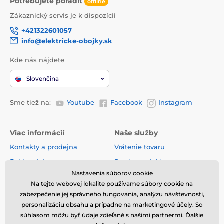
Potrebujete poradiť
offline
Zákaznický servis je k dispozícii
+421322601057
info@elektricke-obojky.sk
Kde nás nájdete
Slovenčina
Sme tiež na:
Youtube
Facebook
Instagram
Viac informácií
Naše služby
Kontakty a prodejna
Vrátenie tovaru
Reklamácie
Servis produktov
Nastavenia súborov cookie
Doprava a platba
Bazárový tovar
Na tejto webovej lokalite používame súbory cookie na
O společnosti
Velkoobchod
zabezpečenie jej správneho fungovania, analýzu návštevnosti,
Voľné pozície
Články a novinky
personalizáciu obsahu a prípadne na marketingové účely. So
súhlasom môžu byť údaje zdieľané s našimi partnermi.
Ďalšie
Obchodné podmienky
Hodnotenia a recenzie