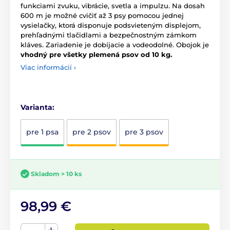
funkciami zvuku, vibrácie, svetla a impulzu. Na dosah
600 m je možné cvičiť až 3 psy pomocou jednej
vysielačky, ktorá disponuje podsvieteným displejom,
prehľadnými tlačidlami a bezpečnostným zámkom
kláves. Zariadenie je dobíjacie a vodeodolné. Obojok je
vhodný pre všetky plemená psov od 10 kg.
Viac informácií ›
Varianta:
pre 1 psa
pre 2 psov
pre 3 psov
Skladom > 10 ks
98,99 €