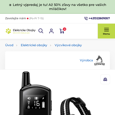
☀️ Letný výpredaj je tu! Až 50% zľavy na všetko pre vašich
miláčikov!
+421322601057
Zavolajte nám
(Po-Pi 7-15)
0
Menu
Úvod
Elektrické obojky
Výcvikové obojky
Výrobca