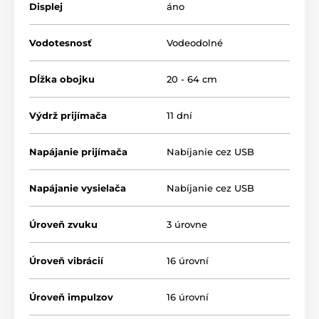
Displej
áno
Vodotesnosť
Vodeodolné
Dĺžka obojku
20 - 64 cm
Výdrž prijímača
11 dní
Napájanie prijímača
Nabíjanie cez USB
Napájanie vysielača
Nabíjanie cez USB
Úroveň zvuku
3 úrovne
Typ korekce:
Výcvikový obojek Patpet T504
nabízí
3
Úroveň vibrácií
16 úrovní
druhy korekce
. Psa usměrníte
zvukem,
vibrací
nebo
elektrostatickým impulsem
,
který lze regulovat. Úrovně vibrací a impulsu jsou
Úroveň impulzov
16 úrovní
nastavitelné v 16 úrovních, zvuk nabízí 3 úrovně.