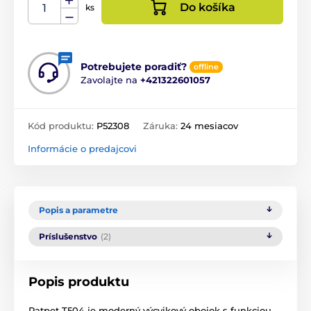
Do košíka
ks
Potrebujete poradiť?
offline
Zavolajte na
+421322601057
Kód produktu:
P52308
Záruka:
24 mesiacov
Informácie o predajcovi
Popis a parametre
Príslušenstvo
(2)
Popis produktu
Patpet T504 je moderný výcvikový obojok s funkciou