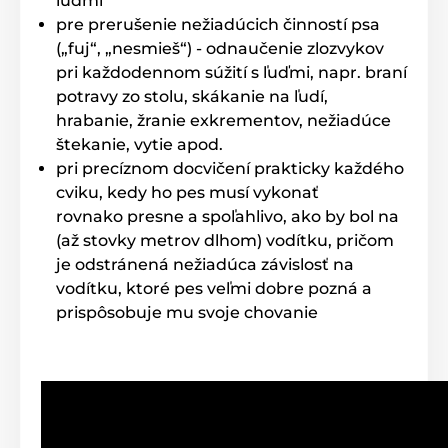
ľuďmi
slabý déšť ani sníh,
nesmí dojít k jeho
pre prerušenie nežiadúcich činností psa
ponoření!
). Vysílač má jen nejzákladnější ochranu
(„fuj“, „nesmieš“) - odnaučenie zlozvykov
proti vodě
s označením IPX1.
pri každodennom súžití s ľuďmi, napr. braní
potravy zo stolu, skákanie na ľudí,
hrabanie, žranie exkrementov, nežiadúce
Délka obojku
:
štekanie, vytie apod.
Nastavitelný nylonový obojek je pohodlný
pri precíznom docvičení prakticky každého
pro vašeho psa při nošení a vhodný pro
cviku, kedy ho pes musí vykonať
téměř všechny typy psů různé velikosti a
rasy s váhou od 10 kg. Komfortní
pro obvod krku 20 –
rovnako presne a spoľahlivo, ako by bol na
64
cm.
Přijímač a elektrody jsou chráněný ochranným
(až stovky metrov dlhom) vodítku, pričom
gumovým krytem.
je odstránená nežiadúca závislosť na
vodítku, ktoré pes veľmi dobre pozná a
prispôsobuje mu svoje chovanie
Váha a rozměry:
Ovladač:
šířka – 4,5 cm; výška – 15 cm;
hloubka 2,8 cm.
Přijímač:
šířka
-
6,5 cm;
výška - 3,8 cm; hloubka 2,6 cm a váha je 56
g. Kovové kontaktné body 9 a 15 mm.