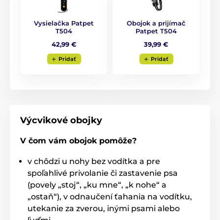
Počet psů:
S elektronickým výcvikovým
Vysielačka Patpet
Obojok a prijímač
obojkem
Patpet T504
dohlédnete
až na 3
T504
Patpet T504
psy zároveň.
Jednoduše stačí dokoupit
42,99 €
39,99 €
další přijímač. Poté si mezi psy jednoduše
přepínáte
pomocí tlačítka na vysílačce
.
Pridať
Pridať
Displej:
Patpet T504
disponuje
kvalitním
podsvíceným LCD
Výcvikové obojky
displejem,
díky kterému je vhodný i pro
výcvik v noci. Na obrazovce se zobrazí ikony impulsu,
V čom vám obojok pomôže?
vibrace, zvuku, úroveň korekce, indikace baterie,
zámek kláves a ukazatel zvoleného psa.
v chôdzi u nohy bez vodítka a pre
spoľahlivé privolanie či zastavenie psa
(povely „stoj“, „ku mne“, „k nohe“ a
Vodotěsnost:
„ostaň“), v odnaučení ťahania na vodítku,
Patpet T504 je dodáván
s voděodolným
utekanie za zverou, inými psami alebo
přijímačem s
označením IPX5
(nevadí mu