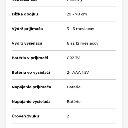
Dĺžka obojku
20 - 70 cm
Výdrž prijímača
3 - 6 mesiacov
Výdrž vysielača
6 až 12 mesiacov
Batéria v prijímači
CR2 3V
Batéria vo vysielači
2× AAA 1,5V
Napájanie prijímača
Batérie
Napájanie vysielača
Batérie
Úroveň zvuku
2
Typ korekcie