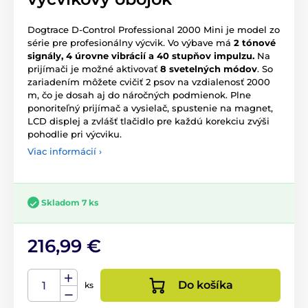
Dogtrace D
-
Control
Professional
2000
Mini je
model zo
série
pre
profesionálny výcvik
.
Vo
výbave má
2
tónové
signály
,
4 úrovne
vibrácií
a
40
stupňov
impulzu
.
Na
prijímači
je možné aktivovať
8
svetelných
módov
.
So
zariadením
môžete
cvičiť
2
psov
na vzdialenosť
2000
m, čo je
dosah
aj
do
náročných podmienok
.
Plne
ponoriteľný
prijímač
a
vysielač
,
spustenie na
magnet
,
LCD
displej
a
zvlášť
tlačidlo
pre
každú
korekciu
zvýši
pohodlie
pri výcviku
.
Viac informácií ›
Skladom 7 ks
216,99 €
Do košíka
ks