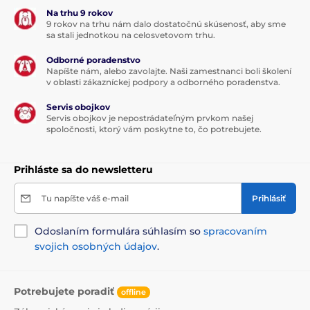
Na trhu 9 rokov
9 rokov na trhu nám dalo dostatočnú skúsenosť, aby sme
sa stali jednotkou na celosvetovom trhu.
Odborné poradenstvo
Napíšte nám, alebo zavolajte. Naši zamestnanci boli školení
v oblasti zákazníckej podpory a odborného poradenstva.
Servis obojkov
Servis obojkov je nepostrádateľným prvkom našej
spoločnosti, ktorý vám poskytne to, čo potrebujete.
Prihláste sa do newsletteru
Tu napíšte váš e-mail
Prihlásiť
Odoslaním formulára súhlasím so
spracovaním
svojich osobných údajov
.
Potrebujete poradiť
offline