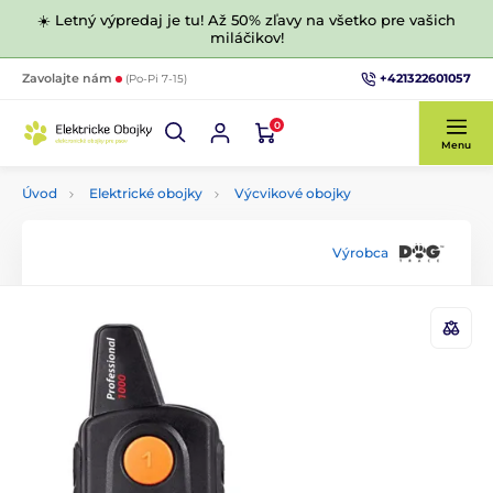
☀️ Letný výpredaj je tu! Až 50% zľavy na všetko pre vašich
miláčikov!
+421322601057
Zavolajte nám
(Po-Pi 7-15)
0
Menu
Úvod
Elektrické obojky
Výcvikové obojky
Výrobca