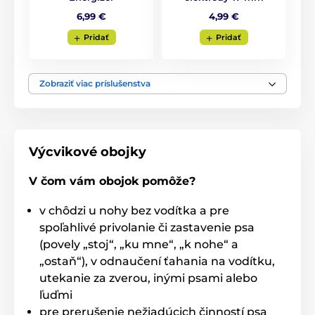
trénovať
až
2
psov
zároveň
,
pomocou
6,99 €
4,99 €
jednej
vysielačky.
Pridať
Pridať
Displej
Zobraziť viac príslušenstva
Vysielačka má zabudovaný
LCD
podsvietený displej
s indikáciou úrovne
impulzu, zvoleného psa a stavu batérie. D-
Control 2000 Mini umožňuje individuálne nastavenie
funkcie štyroch tlačidiel. Na každé tlačidlo je možné
Výcvikové obojky
navoliť jednu z funkcií.
V čom vám obojok pomôže?
v chôdzi u nohy bez vodítka a pre
Dĺžka obojku
spoľahlivé privolanie či zastavenie psa
Dogtrace d-control 2000 mini má pevný
(povely „stoj“, „ku mne“, „k nohe“ a
plastový obojok. Psíkovi nerobí jeho
„ostaň“), v odnaučení ťahania na vodítku,
nosenie problém a dobre drží na krku.
Dĺžka obojku je nastaviteľná
od 18 až do 70 cm.
utekanie za zverou, inými psami alebo
ľuďmi
pre prerušenie nežiadúcich činností psa