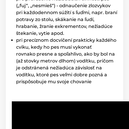
Hmotnosť a rozmery
(„fuj“, „nesmieš“) - odnaučenie zlozvykov
pri každodennom súžití s ľuďmi, napr. braní
Vysielač
je široký 5,3 cm, vysoký 13,3 cm,
potravy zo stolu, skákanie na ľudí,
hlboký 2,9 cm a váži 125 gramov.
Prijímač
je 4 cm široký, 6,1 cm vysoký, 3,1 cm hlboký
hrabanie, žranie exkrementov, nežiadúce
a váži 45 gramov.
štekanie, vytie apod.
pri precíznom docvičení prakticky každého
cviku, kedy ho pes musí vykonať
Výhody
rovnako presne a spoľahlivo, ako by bol na
(až stovky metrov dlhom) vodítku, pričom
Vhodný k profesionálnemu výcviku
je odstránená nežiadúca závislosť na
Ponoriteľný prijímač a vysielač
vodítku, ktoré pes veľmi dobre pozná a
40 úrovní pre impulz
prispôsobuje mu svoje chovanie
Zvuk a vibrácie v 4 úrovniach nastavenie sily
8 režimov osvetlenia na obojku
Nárazuvzdorné spracovanie
Programovateľné tlačidlá
Veľmi ľahký prijímač
LCD podsvietený displej