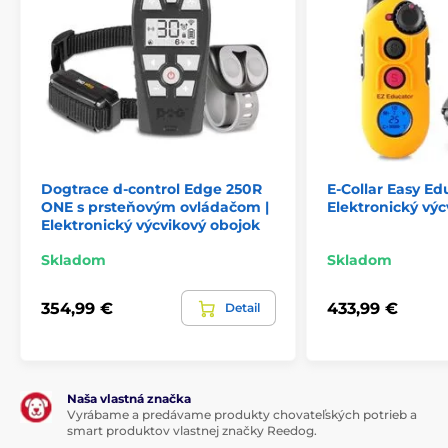
Šnúrka na zavesenie vysielača na krk
Plastový kufrík
Návod
Technické špecifikácie sa môžu zmeniť bez
predchádzajúceho upozornenia. Obrázky majú len
ilustračný charakter.
Dogtrace d-control Edge 250R
E-Collar Easy Ed
Produkt je zaradený v kategóriách
ONE s prsteňovým ovládačom |
Elektronický výc
Elektronický výcvikový obojok
Výcvikové obojky
1501 až 2000 metrov
Skladom
Skladom
Elektrické
Vibračné
Zvukové
354,99 €
433,99 €
Detail
Ponoriteľné
Pre malé psy
Pre stredné psy
Pre 2 psov
Naša vlastná značka
Vyrábame a predávame produkty chovateľských potrieb a
smart produktov vlastnej značky Reedog.