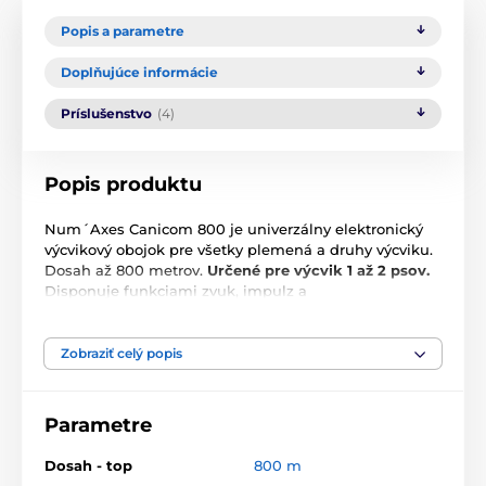
Popis a parametre
Doplňujúce informácie
Príslušenstvo
(4)
Popis produktu
Num´Axes Canicom 800 je univerzálny elektronický
výcvikový obojok pre všetky plemená a druhy výcviku.
Dosah až 800 metrov.
Určené pre výcvik 1 až 2 psov.
Disponuje funkciami zvuk, impulz a
booster. V prípade, že počítate v budúcnosti s
použitím pre dvoch psov, odporúčame dokúpiť ďalší
prijímač. Ovládač je vybavený veľmi užitočným
Zobraziť celý popis
tlačítkom pre rýchle vyslanie intenzívnejšieho
impulzu, tzv.
BOOSTER
. Jeho úroveň je možné
vopred naprogramovať na vhodnú veľkosť, vyššiu než
Parametre
je bežne používaná pri výcviku. Toto "pohotovostné"
tlačítko je potom možno použiť v núdzovej situácii,
Dosah - top
800 m
kedy je napr. treba rýchlo a dôrazne zastaviť psa a