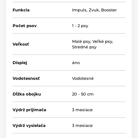
bežne používaná úroveň by bola nedostatočná.
Funkcia
Impuls
,
Zvuk
,
Booster
Počet psov
1 - 2 psy
Malé psy
,
Veľké psy
,
Veľkosť
Stredné psy
Displej
áno
Vodotesnosť
Vodotesné
Dĺžka obojku
20 - 50 cm
Výdrž prijímača
3 mesiace
Výdrž vysielača
3 mesiace