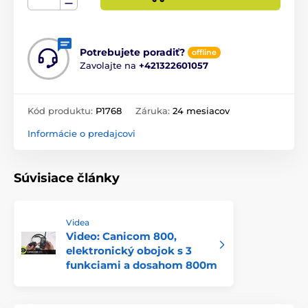
Potrebujete poradiť?
offline
Zavolajte na
+421322601057
Kód produktu:
P1768
Záruka:
24 mesiacov
Informácie o predajcovi
Súvisiace články
Videa
Video: Canicom 800,
elektronický obojok s 3
funkciami a dosahom 800m