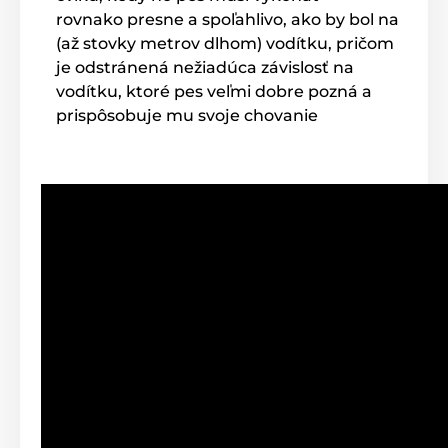
Pre veľké psy
Pre 2 psov
rovnako presne a spoľahlivo, ako by bol na
(až stovky metrov dlhom) vodítku, pričom
je odstránená nežiadúca závislosť na
vodítku, ktoré pes veľmi dobre pozná a
prispôsobuje mu svoje chovanie