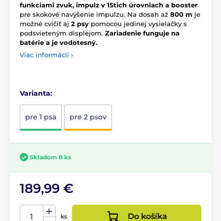
funkciami zvuk, impulz v 15tich úrovniach a booster
pre skokové navýšenie impulzu. Na dosah až
800 m
je
možné cvičiť aj
2 psy
pomocou jedinej vysielačky s
podsvieteným displejom.
Zariadenie funguje na
batérie a je vodotesný.
Viac informácií ›
Varianta:
pre 1 psa
pre 2 psov
Skladom 8 ks
189,99 €
Do košíka
ks