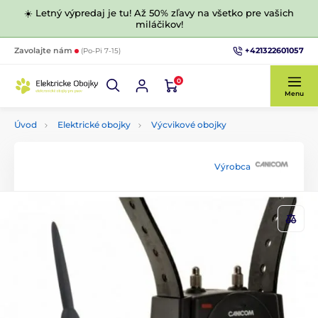
☀️ Letný výpredaj je tu! Až 50% zľavy na všetko pre vašich
miláčikov!
+421322601057
Zavolajte nám
(Po-Pi 7-15)
0
Menu
Úvod
Elektrické obojky
Výcvikové obojky
Výrobca