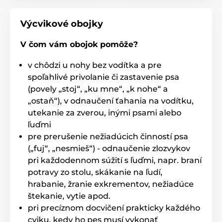
Pozor! Naše príslušenstvo je kompatibilné len s
príslušenstvom Canicom zakúpeným v EÚ. Ak si u
Výcvikové obojky
nás kupujete príslušenstvo pre už zakúpené
produkty mimo Európskej únie, tieto produkty
nebudú kompatibilné! Pracujú na rôznych
V čom vám obojok pomôže?
frekvenciách.
v chôdzi u nohy bez vodítka a pre
spoľahlivé privolanie či zastavenie psa
(povely „stoj“, „ku mne“, „k nohe“ a
„ostaň“), v odnaučení ťahania na vodítku,
Technické špecifikácie sa môžu zmeniť bez
utekanie za zverou, inými psami alebo
predchádzajúceho upozornenia. Obrázky majú len
ilustračný charakter.
ľuďmi
pre prerušenie nežiadúcich činností psa
(„fuj“, „nesmieš“) - odnaučenie zlozvykov
Produkt je zaradený v kategóriách
pri každodennom súžití s ľuďmi, napr. braní
potravy zo stolu, skákanie na ľudí,
Výcvikové obojky
601 až 1000 metrov
hrabanie, žranie exkrementov, nežiadúce
Elektrické
Zvukové
Vodotesné
štekanie, vytie apod.
pri precíznom docvičení prakticky každého
Pre malé psy
Pre stredné psy
cviku, kedy ho pes musí vykonať