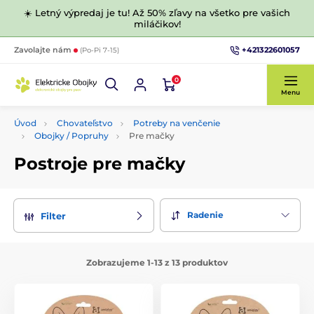
☀️ Letný výpredaj je tu! Až 50% zľavy na všetko pre vašich
miláčikov!
+421322601057
Zavolajte nám
(Po-Pi 7-15)
0
Menu
Úvod
Chovateľstvo
Potreby na venčenie
Obojky / Popruhy
Pre mačky
Postroje pre mačky
Radenie
Filter
Zobrazujeme 1-13 z 13 produktov