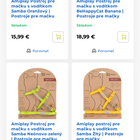
Amiplay Postroj pre
Amiplay Postroj pre
mačku s vodítkom
mačku s vodítkom
Samba Oranžový |
BeHappyCat Banana |
Postroje pre mačku
Postroje pre mačky
Skladom
Skladom
15,99 €
18,99 €
Porovnať
Porovnať
Amiplay Postroj pre
Amiplay postroj pre
mačku s vodítkom
mačku s vodítkom
Samba Neónovo zelený
Samba Žltý | Postroje
| Postroje pre mačku
pre mačky