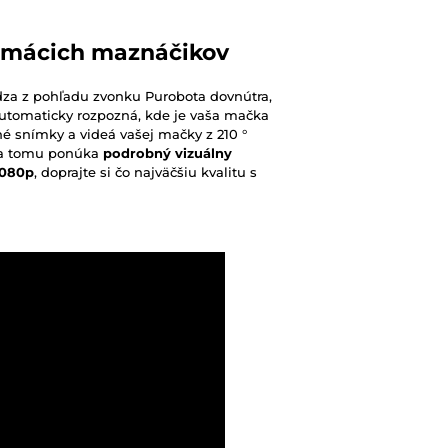
domácich maznáčikov
ádza z pohľadu zvonku Purobota dovnútra,
utomaticky rozpozná, kde je vaša mačka
né snímky a videá vašej mačky z 210 °
aka tomu ponúka
podrobný vizuálny
1080p
, doprajte si čo najväčšiu kvalitu s