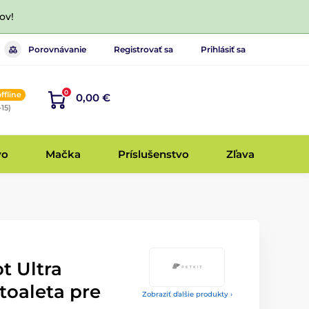
ov!
Porovnávanie
Registrovať sa
Prihlásiť sa
0
offline
0,00 €
-15)
vo
Mačka
Príslušenstvo
Zľava
t Ultra
toaleta pre
Zobraziť ďalšie produkty ›