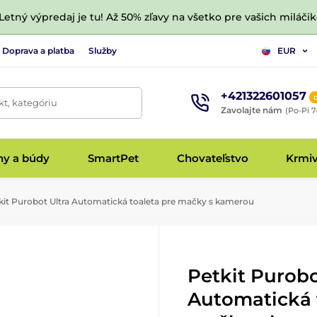
 Letný výpredaj je tu! Až 50% zľavy na všetko pre vašich miláčik
Doprava a platba
Služby
EUR
+421322601057
t, kategóriu
Zavolajte nám
(Po-Pi 7
hy a búdy
SmartPet
Chovateľstvo
Krmi
it Purobot Ultra Automatická toaleta pre mačky s kamerou
Petkit Purobo
Automatická 