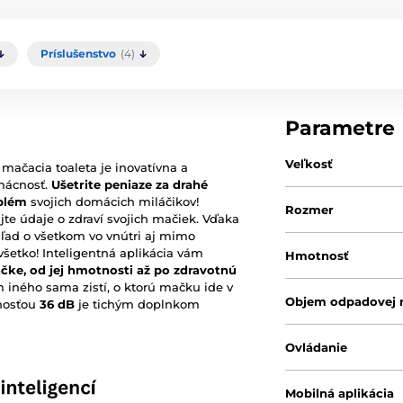
Príslušenstvo
(4)
Parametre
Veľkosť
mačacia toaleta je inovatívna a
mácnosť.
Ušetrite peniaze za drahé
oblém
svojich domácich miláčikov!
Rozmer
jte údaje o zdraví svojich mačiek. Vďaka
ad o všetkom vo vnútri aj mimo
 všetko! Inteligentná aplikácia vám
Hmotnosť
čke, od jej hmotnosti až po zdravotnú
iného sama zistí, o ktorú mačku ide v
Objem odpadovej 
čnosťou
36 dB
je tichým doplnkom
Ovládanie
Mobilná aplikácia