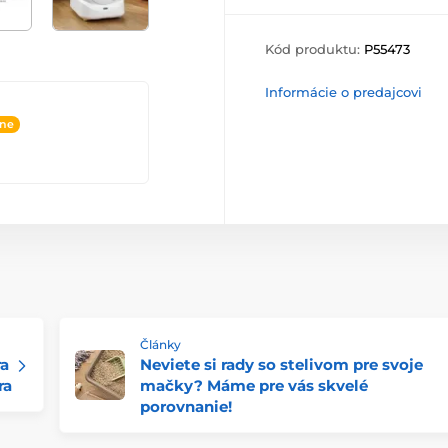
Kód produktu:
P55473
Informácie o predajcovi
ine
Články
ra
Neviete si rady so stelivom pre svoje
ra
mačky? Máme pre vás skvelé
porovnanie!