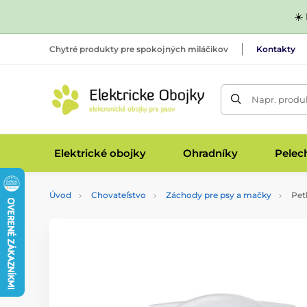
☀️
Chytré produkty pre spokojných miláčikov
Kontakty
Napr. produk
Elektrické obojky
Ohradníky
Pelec
Úvod
Chovateľstvo
Záchody pre psy a mačky
Petk