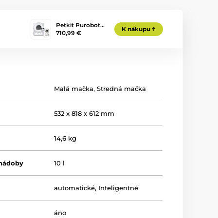
Petkit Purobot…
K nákupu
710,99 €
Malá mačka
,
Stredná mačka
532 x 818 x 612 mm
14,6 kg
nádoby
10 l
automatické
,
Inteligentné
áno