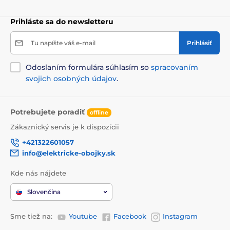
Keď sa v jednom produkte stretne kvalita s modernou
úpravou, tak sa do výsledku jednoducho zamilujete!
Prihláste sa do newsletteru
Svieži, originálny a praktický je preto i design vodítka
Reedog Senza. Dostanete ho nie len v štyroch rôznych
Tu napíšte váš e-mail
Prihlásiť
veľkostiach, ale aj farebných variantách.
Odoslaním formulára súhlasím so
spracovaním
svojich osobných údajov
.
Technické špecifikácie sa môžu zmeniť bez
predchádzajúceho upozornenia. Obrázky majú len
ilustračný charakter.
Potrebujete poradiť
offline
Zákaznický servis je k dispozícii
Produkt je zaradený v kategóriách
+421322601057
info@elektricke-obojky.sk
Chovateľstvo
Potreby na venčenie
Kde nás nájdete
Vodítka pre psov
Samonavíjacie vodítka
Slovenčina
Páskové
Pre malé psy
Sme tiež na:
Youtube
Facebook
Instagram