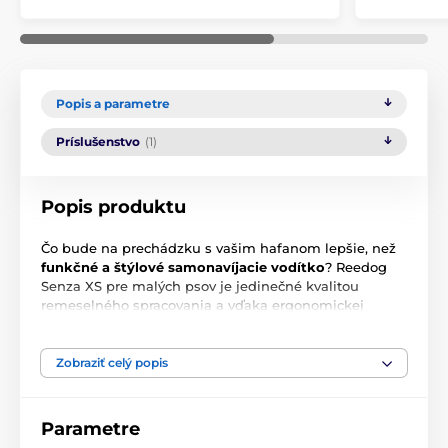
Popis a parametre
Príslušenstvo
(1)
Popis produktu
Čo bude na prechádzku s vašim hafanom lepšie, než
funkčné a štýlové samonavíjacie vodítko
? Reedog
Senza XS pre malých psov je jedinečné kvalitou
remeselného spracovania a vďaka ergonomickej
konštrukcii vám padne do ruky ako uliate
.
Multipozičná
páska zaistí voľný pohyb v rozpätí
celých 360°.
Jediným tlačidlom zaistíte
3 módy
Zobraziť celý popis
brzdy
.
Výrobok je od českej značky! Pre psy s
hmotnosťou
do 12 kg
.
Parametre
Hlavní funkce: