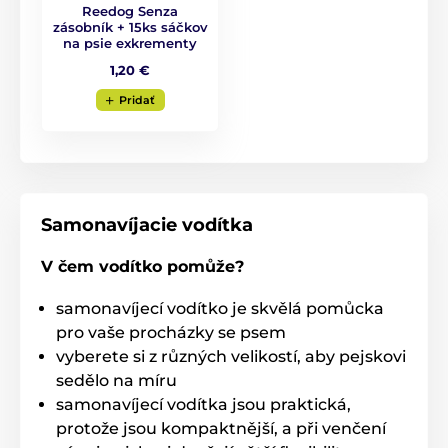
Reedog Senza
zásobník + 15ks sáčkov
na psie exkrementy
1,20 €
Pridať
Samonavíjacie vodítka
Samonavíjacie vodítko Reedog je
spoľahlivé na každom kroku!
V čem vodítko pomůže?
Je jedno, kam sa s chlpáčom vydáte, vodítko Reedog
samonavíjecí vodítko je skvělá pomůcka
Senza vám kdekoľvek
zaručí pohodlné a jednoduché
pro vaše procházky se psem
zachádzanie, a tým aj spoľahlivou kontrolu
. Kto má
vyberete si z různých velikostí, aby pejskovi
psa vie, že rýchla reakcia často rozhodne o výsledku
krízovej situácie nie len pri prechádzke.
sedělo na míru
samonavíjecí vodítka jsou praktická,
Jediným stlačením: pohotová kontrola
protože jsou kompaktnější, a při venčení
brzdy