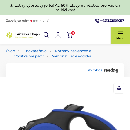
☀️ Letný výpredaj je tu! Až 50% zľavy na všetko pre vašich
miláčikov!
+421322601057
Zavolajte nám
(Po-Pi 7-15)
0
Menu
Úvod
Chovateľstvo
Potreby na venčenie
Vodítka pre psov
Samonavíjacie vodítka
Výrobca