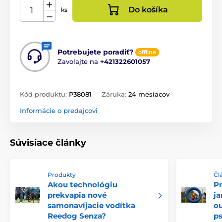
Do košíka
ks
Potrebujete poradiť?
offline
Zavolajte na
+421322601057
Kód produktu:
P38081
Záruka:
24 mesiacov
Informácie o predajcovi
Súvisiace články
Produkty
Čl
Akou technológiu
Pr
prekvapia nové
ja
samonavíjacie vodítka
ou
Reedog Senza?
p