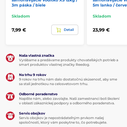
samonavíjacie vodítko XS 12kg /
samonavíjacie vo
3m páska / biele
5m lanko / červ
dopraje nielen štýl, ale hlavne pohodlie! Funkčné
riešenie vám ponúkne
ergonomická
rukoväť.
Pohodlný a istý úchop k pohodliu pri venčení
Skladom
Skladom
proste patrí. U vodítka nájdete ešte
kvalitnú
chrómovanú karabínu pre pripnutie k obojku
psa.
7,99 €
23,99 €
Detail
Naša vlastná značka
Vyrábame a predávame produkty chovateľských potrieb a
smart produktov vlastnej značky Reedog.
Na trhu 9 rokov
9 rokov na trhu nám dalo dostatočnú skúsenosť, aby sme
sa stali jednotkou na celosvetovom trhu.
Odborné poradenstvo
Napíšte nám, alebo zavolajte. Naši zamestnanci boli školení
v oblasti zákazníckej podpory a odborného poradenstva.
Servis obojkov
Design, do ktorého sa jednoducho
Servis obojkov je nepostrádateľným prvkom našej
zamilujete!
spoločnosti, ktorý vám poskytne to, čo potrebujete.