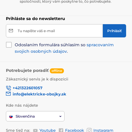
spoločnosti, ktorý vám poskytne to, čo potrebujete.
Prihláste sa do newsletteru
Tu napíšte váš e-mail
Prihlásiť
Odoslaním formulára súhlasím so
spracovaním
svojich osobných údajov
.
Potrebujete poradiť
offline
Zákaznický servis je k dispozícii
+421322601057
info@elektricke-obojky.sk
Kde nás nájdete
Slovenčina
Sme tiež na:
Youtube
Facebook
Instagram