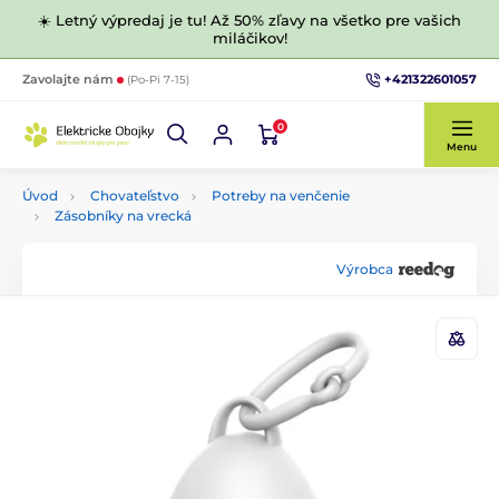
☀️ Letný výpredaj je tu! Až 50% zľavy na všetko pre vašich
miláčikov!
+421322601057
Zavolajte nám
(Po-Pi 7-15)
0
Menu
Úvod
Chovateľstvo
Potreby na venčenie
Zásobníky na vrecká
Výrobca