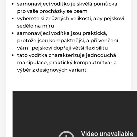
Extra pevné lanko proti zamotaniu!
samonavíjecí vodítko je skvělá pomůcka
pro vaše procházky se psem
Vodítka Reedog sú osadené lankom, ktoré sa nikdy
vyberete si z různých velikostí, aby pejskovi
nepretočí a ani nezasekne. Lanko je vyrobené z
sedělo na míru
materiálu s vysokou odolnosťou v ťahu. Tkanina sa
využíva vo vojenstve pri výrobe padákov, preto sa
samonavíjecí vodítka jsou praktická,
vyznačuje skvelou schopnosťou vydržať záťaž.
protože jsou kompaktnější, a při venčení
vám i pejskovi dopřejí větší flexibilitu
tato vodítka charakterizuje jednoduchá
manipulace, praktický kompaktní tvar a
výběr z designových variant