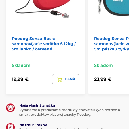
Lankové
Pre stredné psy
Potreby na venčenie
Reedog Senza Basic
Reedog Senza 
samonavíjacie vodítko S 12kg /
samonavíjacie vo
5m lanko / červené
5m páska / tyrk
Skladom
Skladom
19,99 €
23,99 €
Detail
Naša vlastná značka
Vyrábame a predávame produkty chovateľských potrieb a
smart produktov vlastnej značky Reedog.
Na trhu 9 rokov