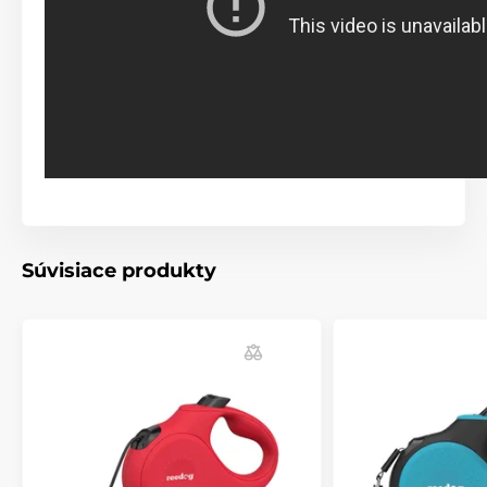
Jediným tlačidlom: pohotová kontrola
brzdy
Či už vás zaskočí stretnutie s iným psom, okoloidúci
alebo auto, vodítko Reedog Senza vám dovolí presnú
kontrolu intuitívnym ovládaním brzdového
tlačidla. Jediným stlačením si tak pohotovo
pritiahnete či zastavíte lanko vodítka.
Technické špecifikácie sa môžu zmeniť bez
Súvisiace produkty
predchádzajúceho upozornenia. Obrázky majú len
ilustračný charakter.
Produkt je zaradený v kategóriách
Chovateľstvo
Potreby na venčenie
Vodítka pre psov
Samonavíjacie vodítka