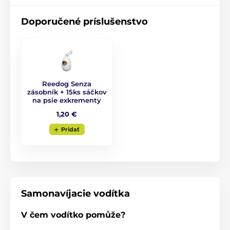
Design, do ktorého sa jednoducho
zamilujete!
Doporučené príslušenstvo
Keď sa v jedinom produkte stretne kvalita s modernou
úpravou, tak sa do výsledku ľahko zamilujete. Svieži,
originálny a i praktický je preto design vodítka Reedog
Senza. Dostante ho nie len v štyroch rôznych
veľkostiach, ale aj v šiestich farebných variantách.
Reedog Senza
zásobník + 15ks sáčkov
na psie exkrementy
1,20 €
Pridať
Samonavíjacie vodítka
V čem vodítko pomůže?