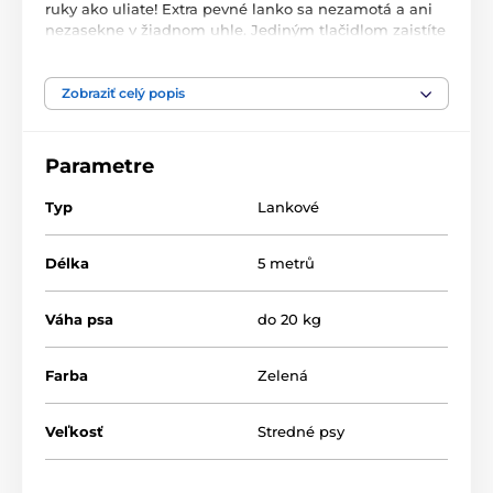
ruky ako uliate! Extra pevné lanko sa nezamotá a ani
nezasekne v žiadnom uhle. Jediným tlačidlom zaistíte
zabrzdenie lanka
! Je jedno, kam sa s chlpáčom
vydáte, vodítko Reedog Senza vám kdekoľvek
zaručí pohodlné a jednoduché zaobchádzanie, a tým
Zobraziť celý popis
aj spoľahlivú kontrolu. Kto má psa vie, že rýchla
reakcia často rozhodne o výsledku krízovej situácie
nie len pri prechádzke.
Parametre
Typ
Lankové
Délka
5 metrů
Váha psa
do 20 kg
Farba
Zelená
Veľkosť
Stredné psy