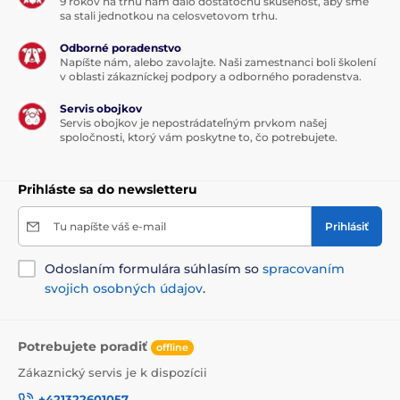
9 rokov na trhu nám dalo dostatočnú skúsenosť, aby sme
sa stali jednotkou na celosvetovom trhu.
Odborné poradenstvo
Napíšte nám, alebo zavolajte. Naši zamestnanci boli školení
v oblasti zákazníckej podpory a odborného poradenstva.
Servis obojkov
Servis obojkov je nepostrádateľným prvkom našej
spoločnosti, ktorý vám poskytne to, čo potrebujete.
Prihláste sa do newsletteru
Tu napíšte váš e-mail
Prihlásiť
Odoslaním formulára súhlasím so
spracovaním
svojich osobných údajov
.
Potrebujete poradiť
offline
Zákaznický servis je k dispozícii
+421322601057