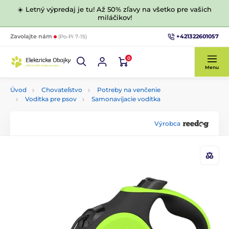
☀️ Letný výpredaj je tu! Až 50% zľavy na všetko pre vašich
miláčikov!
+421322601057
Zavolajte nám
(Po-Pi 7-15)
0
Menu
Úvod
Chovateľstvo
Potreby na venčenie
Vodítka pre psov
Samonavíjacie vodítka
Výrobca