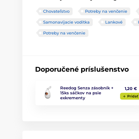
Chovateľstvo
Potreby na venčenie
Samonavíjacie vodítka
Lankové
Potreby na venčenie
Doporučené príslušenstvo
Reedog Senza zásobník +
1,20 €
15ks sáčkov na psie
Pridať
exkrementy