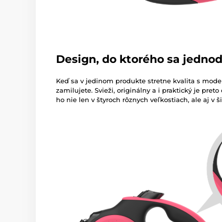
Design, do ktorého sa jedno
Keď sa v jedinom produkte stretne kvalita s mode
zamilujete. Svieži, originálny a i praktický je pr
ho nie len v štyroch rôznych veľkostiach, ale aj v 