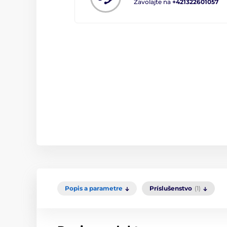
Zavolajte na
+421322601057
Popis a parametre
Príslušenstvo
(1)