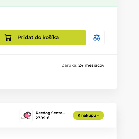
Pridať do košíka
Záruka:
24 mesiacov
Reedog Senza…
K nákupu
27,99 €