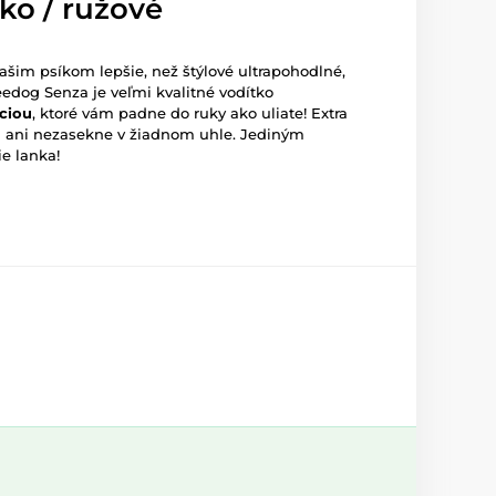
ko / ružové
šim psíkom lepšie, než štýlové ultrapohodlné,
eedog Senza je veľmi kvalitné vodítko
ciou
, ktoré vám padne do ruky ako uliate! Extra
 ani nezasekne v žiadnom uhle. Jediným
ie lanka!