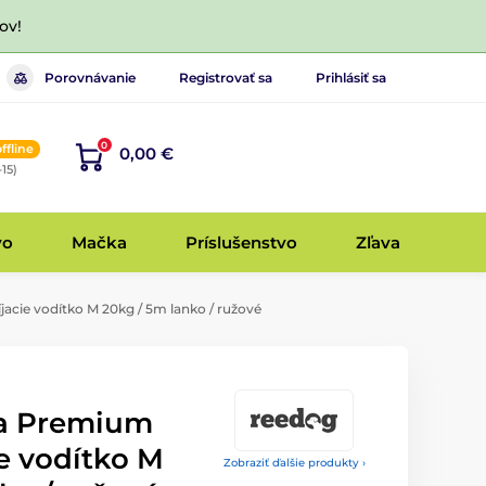
ov!
Porovnávanie
Registrovať sa
Prihlásiť sa
0
offline
0,00 €
-15)
vo
Mačka
Príslušenstvo
Zľava
ie vodítko M 20kg / 5m lanko / ružové
a Premium
e vodítko M
Zobraziť ďalšie produkty ›