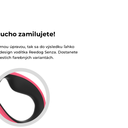
ducho zamilujete!
rnou úpravou, tak sa do výsledku ľahko
eto design vodítka Reedog Senza. Dostanete
šiestich farebných variantách.