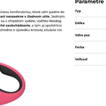
Parametre
Typ
mickou konštrukciou, ktoré vám padne do
 ani nezasekne v žiadnom uhle
. Jediným
m sa s chlpáčom vydáte, vodítko Reedog
Délka
ché zaobchádzanie
, a tým aj spoľahlivú
ozhodne o výsledku krízovej situácie nie
Váha psa
Farba
Veľkosť