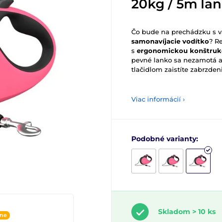
20kg / 5m lan
Čo bude na prechádzku s va
samonavíjacie vodítko
? R
s
ergonomickou konštruk
pevné lanko sa nezamotá a
tlačidlom zaistíte zabrzden
Viac informácií ›
Podobné varianty:
Skladom > 10 ks
ine