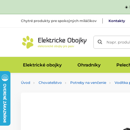
☀️
Chytré produkty pre spokojných miláčikov
Kontakty
Napr. produk
Elektrické obojky
Ohradníky
Pelec
Úvod
Chovateľstvo
Potreby na venčenie
Vodítka 