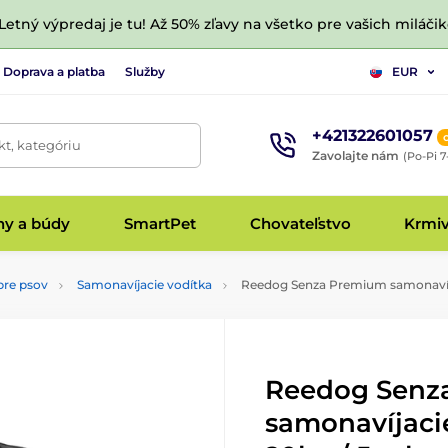
 Letný výpredaj je tu! Až 50% zľavy na všetko pre vašich miláčik
Doprava a platba
Služby
EUR
+421322601057
t, kategóriu
Zavolajte nám
(Po-Pi 7
hy a búdy
SmartPet
Chovateľstvo
Krmi
pre psov
Samonavíjacie vodítka
Reedog Senza Premium samonavíjac
Reedog Senz
samonavíjaci