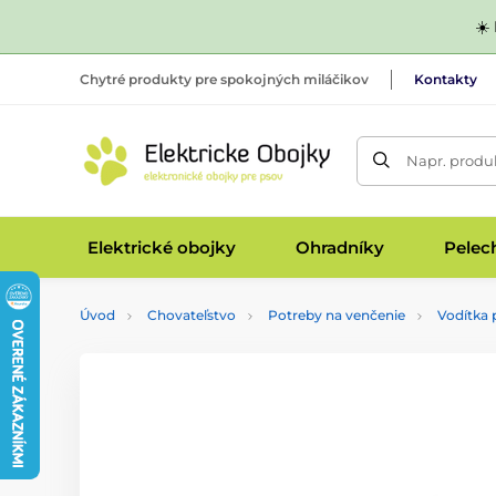
☀️
Chytré produkty pre spokojných miláčikov
Kontakty
Napr. produk
Elektrické obojky
Ohradníky
Pelec
Úvod
Chovateľstvo
Potreby na venčenie
Vodítka 