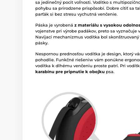
sa jedinečný pocit voľnosti. Vodítko s multipozi
pohybu sa prirodzene prispôsobí. Dobre cítiť sa ta
parťák si bez stresu vychutná venčenie.
Páska je vyrobená
z materiálu s vysokou odolno
vojenstve pri výrobe padákov, preto sa vyznačuje
Navíjací mechanizmus vodítka bol skonštruovaný 
pásky.
Nespornou prednosťou vodítka je design, ktorý vám
pohodlie. Funkčné riešeniw vám ponúkne ergono
vodítka k dlhému venčeniu proste patrí. Pri vodít
karabínu pre pripnutie k obojku
psa.