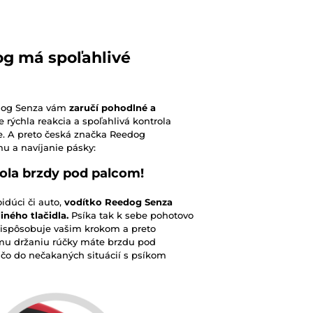
og má spoľahlivé
edog Senza vám
zaručí pohodlné a
e rýchla reakcia a spoľahlivá kontrola
e. A preto česká značka Reedog
u a navíjanie pásky:
ola brzdy pod palcom!
idúci či auto,
vodítko Reedog Senza
iného tlačidla.
Psíka tak k sebe pohotovo
prispôsobuje vašim krokom a preto
mu držaniu rúčky máte brzdu pod
, čo do nečakaných situácií s psíkom