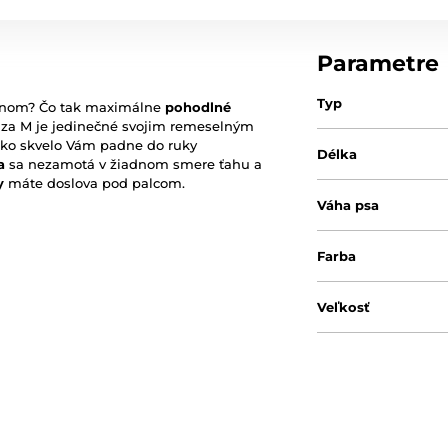
Parametre
Typ
fanom? Čo tak maximálne
pohodlné
nza M je jedinečné svojim remeselným
ako skvelo Vám padne do ruky
Délka
ka
sa nezamotá v žiadnom smere ťahu a
y
máte doslova pod palcom.
Váha psa
Farba
Veľkosť