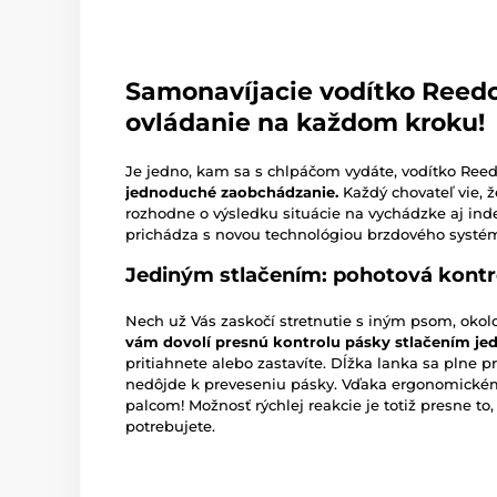
Samonavíjacie vodítko Reed
ovládanie na každom kroku!
Je jedno, kam sa s chlpáčom vydáte, vodítko Re
jednoduché zaobchádzanie.
Každý chovateľ vie, ž
rozhodne o výsledku situácie na vychádzke aj ind
prichádza s novou technológiou brzdového systém
Jediným stlačením: pohotová kontr
Nech už Vás zaskočí stretnutie s iným psom, okolo
vám dovolí presnú kontrolu pásky stlačením jed
pritiahnete alebo zastavíte. Dĺžka lanka sa plne 
nedôjde k preveseniu pásky. Vďaka ergonomické
palcom! Možnosť rýchlej reakcie je totiž presne to
potrebujete.