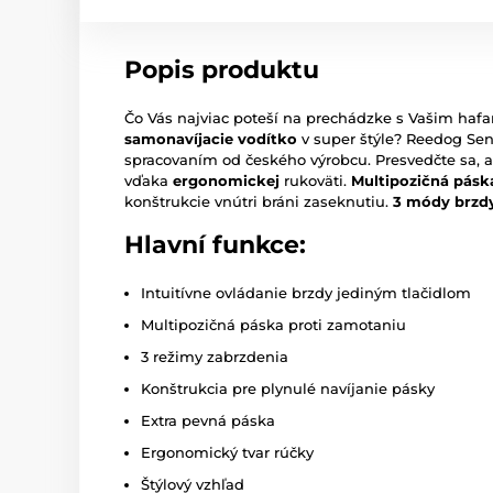
Popis produktu
Čo Vás najviac poteší na prechádzke s Vašim ha
samonavíjacie vodítko
v super štýle? Reedog Se
spracovaním od českého výrobcu. Presvedčte sa, 
vďaka
ergonomickej
rukoväti.
Multipozičná pás
konštrukcie vnútri bráni zaseknutiu.
3 módy brzd
Hlavní funkce:
Intuitívne ovládanie brzdy jediným tlačidlom
Multipozičná páska proti zamotaniu
3 režimy zabrzdenia
Konštrukcia pre plynulé navíjanie pásky
Extra pevná páska
Ergonomický tvar rúčky
Štýlový vzhľad