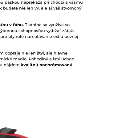
čnou páskou neprekáža pri chôdzi a vášmu
k budete nie len vy, ale aj váš štvornohý
sťou v ťahu.
Tkanina sa využíva vo
 výbornou schopnosťou vydržať záťaž.
pre plynulé namotávanie extra pevnej
 dopraje nie len štýl, ale hlavne
mické madlo. Pohodlný a istý úchop
ku nájdete
kvalitnú pochrómovanú