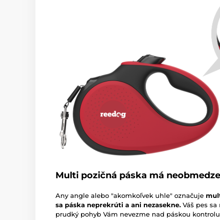
Multi pozičná páska má neobmedzenú
Any angle alebo "akomkoľvek uhle" označuje
mult
sa páska neprekrúti a ani nezasekne.
Váš pes sa
prudký pohyb Vám nevezme nad páskou kontrolu. P