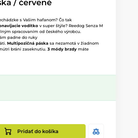
ka / červené
prechádzke s Vašim hafanom? Čo tak
navíjacie vodítko
v super štýle? Reedog Senza M
elným spracovaním od českého výrobcu.
 Vám padne do ruky
äti.
Multipozičná páska
sa nezamotá v žiadnom
nútri bráni zaseknutiu.
3 módy brzdy
máte
Pridať do košíka