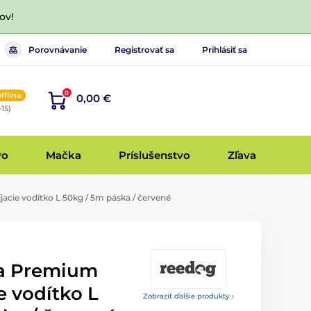
ov!
Porovnávanie
Registrovať sa
Prihlásiť sa
0
offline
0,00 €
-15)
vo
Mačka
Príslušenstvo
Zľava
ie vodítko L 50kg / 5m páska / červené
a Premium
e vodítko L
Zobraziť ďalšie produkty ›