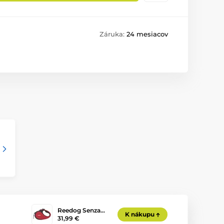
Záruka:
24 mesiacov
Reedog Senza…
K nákupu
31,99 €