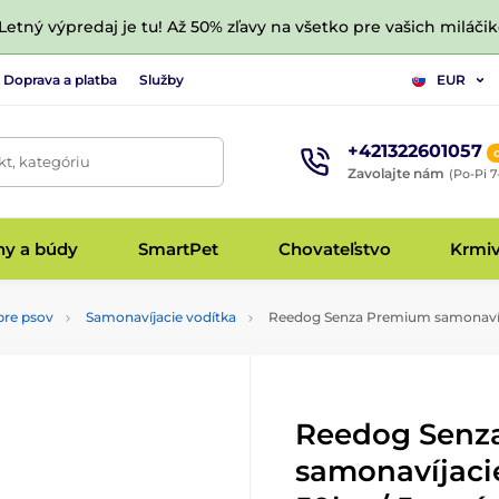
 Letný výpredaj je tu! Až 50% zľavy na všetko pre vašich miláčik
Doprava a platba
Služby
EUR
+421322601057
t, kategóriu
Zavolajte nám
(Po-Pi 7
hy a búdy
SmartPet
Chovateľstvo
Krmi
pre psov
Samonavíjacie vodítka
Reedog Senza Premium samonavíjac
Reedog Senz
samonavíjaci