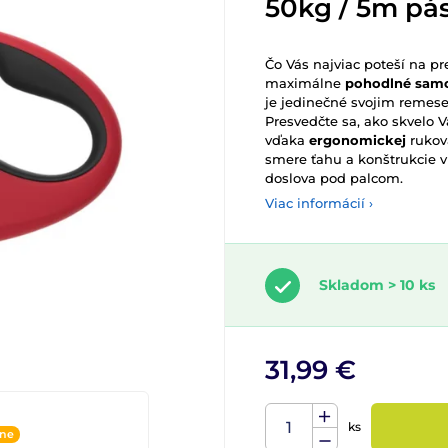
50kg / 5m pás
Čo Vás najviac poteší na 
maximálne
pohodlné samo
je jedinečné svojim remes
Presvedčte sa, ako skvelo
vďaka
ergonomickej
rukov
smere ťahu a konštrukcie v
doslova pod palcom.
Viac informácií ›
Skladom > 10 ks
31,99 €
ks
ine