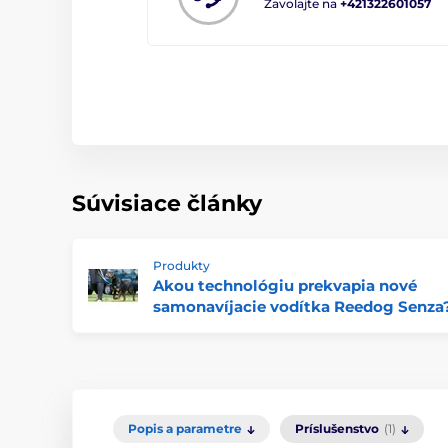
Zavolajte na
+421322601057
Súvisiace články
Produkty
Akou technológiu prekvapia nové
samonavíjacie vodítka Reedog Senza
Popis a parametre
Príslušenstvo
(1)