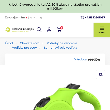
☀️ Letný výpredaj je tu! Až 50% zľavy na všetko pre vašich
miláčikov!
+421322601057
Zavolajte nám
(Po-Pi 7-15)
0
Menu
Úvod
Chovateľstvo
Potreby na venčenie
Vodítka pre psov
Samonavíjacie vodítka
Výrobca