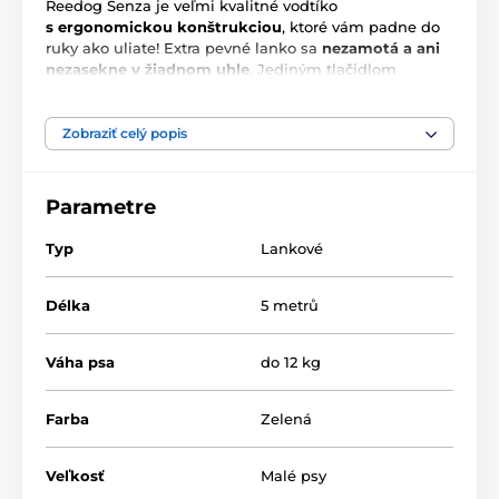
Reedog Senza je veľmi kvalitné vodtíko
s ergonomickou konštrukciou
, ktoré vám padne do
ruky ako uliate! Extra pevné lanko sa
nezamotá a ani
nezasekne v žiadnom uhle
. Jediným tlačidlom
zaistíte zabrzdenie lanka! Je jedno, kam sa s
chlpáčom vydáte, vodítko Reedog Senza vám
kdekoľvek zaručí pohodlné a jednoduché
Zobraziť celý popis
zaobchádzanie, a tým aj spoľahlivú kontrolu. Kto má
psa vie, že
rýchla reakcia často rozhodne o výsledku
krízovej situácie
nie len pri prechádzke.
Parametre
Typ
Lankové
Délka
5 metrů
Váha psa
do 12 kg
Farba
Zelená
Veľkosť
Malé psy