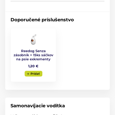
Design, do ktorého sa jednoducho
zamilujete!
Doporučené príslušenstvo
Keď sa v jedinom produkte stretne kvalita s
modernou úpravou
, tak sa do výsledku ľahko
zamilujete. Svieži, originálny a i praktický je preto
design vodítka Reedog Senza. Dostante ho nie len v
štyroch rôznych veľkostiach, ale aj v šiestich farebných
Reedog Senza
variantách.
zásobník + 15ks sáčkov
na psie exkrementy
1,20 €
Pridať
Samonavíjacie vodítka