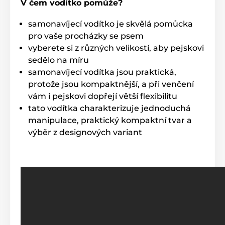
V čem vodítko pomůže?
samonavíjecí vodítko je skvělá pomůcka
Extra pevné lanko proti zamotaniu!
pro vaše procházky se psem
vyberete si z různých velikostí, aby pejskovi
Vodítka Reedog sú osadené lankom, ktoré sa nikdy
sedělo na míru
nepretočí a ani nezasekne
. Lanko je vyrobené z
materiálu s vysokou odolnosťou v ťahu. Tkanina sa
samonavíjecí vodítka jsou praktická,
využíva vo vojenstve pri výrobe padákov, preto sa
protože jsou kompaktnější, a při venčení
vyznačuje skvelou schopnosťou vydržať záťaž.
vám i pejskovi dopřejí větší flexibilitu
tato vodítka charakterizuje jednoduchá
manipulace, praktický kompaktní tvar a
výběr z designových variant
Jediným tlačidlom: pohotová kontrola
brzdy