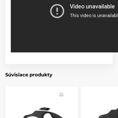
Či už vás zaskočí stretnutie s iným psom, okoloidúci
alebo auto, vodítko Reedog Senza vám dovolí presnú
kontrolu intuitívnym ovládaním brzdového
tlačidla. Jediným stlačením si tak pohotovo
pritiahnete či zastavíte lanko vodítka.
Technické špecifikácie sa môžu zmeniť bez
predchádzajúceho upozornenia. Obrázky majú len
ilustračný charakter.
Produkt je zaradený v kategóriách
Súvisiace produkty
Chovateľstvo
Potreby na venčenie
Vodítka pre psov
Samonavíjacie vodítka
Lankové
Pre malé psy