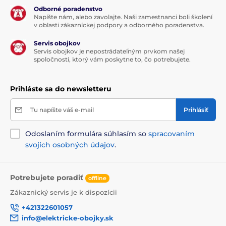
Odborné poradenstvo
Napíšte nám, alebo zavolajte. Naši zamestnanci boli školení
v oblasti zákazníckej podpory a odborného poradenstva.
Design, aký si ľahko zamilujete!
Servis obojkov
Servis obojkov je nepostrádateľným prvkom našej
spoločnosti, ktorý vám poskytne to, čo potrebujete.
Keď sa v jedinom produkte stretne kvalita s modernou
úpravou, tak si výsledok jednoducho zamilujete! Svieži,
originálny ale i praktický je preto aj design vodítka
Prihláste sa do newsletteru
Reedog Senza. Dostanete ho nie len v štyroch rôznych
veľkostiach, ale aj farebných variantách.
Tu napíšte váš e-mail
Prihlásiť
Technické špecifikácie sa môžu zmeniť bez
predchádzajúceho upozornenia. Obrázky majú len
Odoslaním formulára súhlasím so
spracovaním
ilustračný charakter.
svojich osobných údajov
.
Produkt je zaradený v kategóriách
Potrebujete poradiť
offline
Chovateľstvo
Potreby na venčenie
Zákaznický servis je k dispozícii
+421322601057
Vodítka pre psov
Samonavíjacie vodítka
info@elektricke-obojky.sk