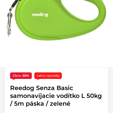
Zľava
-50%
Letný výpredaj
Reedog Senza Basic
samonavíjacie vodítko L 50kg
/ 5m páska / zelené