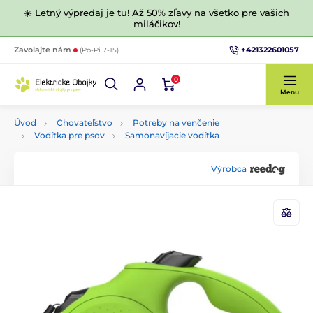
☀️ Letný výpredaj je tu! Až 50% zľavy na všetko pre vašich
miláčikov!
+421322601057
Zavolajte nám
(Po-Pi 7-15)
0
Menu
Úvod
Chovateľstvo
Potreby na venčenie
Vodítka pre psov
Samonavíjacie vodítka
Výrobca