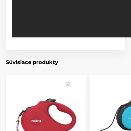
Multi pozičná páska má neobmedzenú
flexibilitu!
Súvisiace produkty
Any angle alebo "akomkoľvek uhle"
označuje
multipozičnú funkciu pásky, vďaka ktorej
sa páska neprekrúti a ani nezasekne.
Váš pes sa
môže vydať akýmkoľvek smerom, ale ani prudký
pohyb Vám nevezme nad páskou kontrolu.
Prechádzajte sa bez starostí a užívajte sa jedinečný
pocit voľnosti. Vodítko s multipozičnou páskou
neprekáža pri chôdzi a vášmu pohybu sa prirodzene
prispôsobí. Dobre cítiť sa tak budete nie len vy, ale aj
váš štvornohý parťák si bez stresu vychutná venčenie.
Páska je vyrobená
z materiálu s vysokou odolnosťou