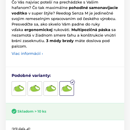
Čo Vás najviac poteší na prechádzke s Vašim
hafanom? Čo tak maximálne
pohodlné samonavíjacie
vodítko
v super štýle? Reedog Senza M je jedinečné
svojim remeselným spracovaním od českého výrobcu.
Presvedčte sa, ako skvelo Vám padne do ruky
vďaka
ergonomickej
rukoväti.
Multipozičná páska
sa
nezamotá v žiadnom smere ťahu a konštrukcie vnútri
bráni zaseknutiu.
3 módy brzdy
máte doslova pod
palcom.
Viac informácií ›
Podobné varianty:
Skladom > 10 ks
27,99 €