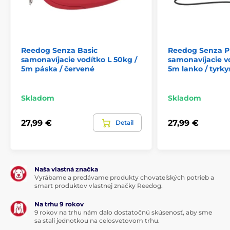
v ťahu.
Tkanina sa využíva vo vojenstve pri výrobe
padákov, preto sa vyznačuje výbornou schopnosťou
vydržať záťaž. Navíjací mechanizmus vodítka bol
skonštruovaný pre plynulé namotávanie extra pevnej
pásky.
Reedog Senza Basic
Reedog Senza 
samonavíjacie vodítko L 50kg /
samonavíjacie v
Nespornou prednosťou vodítka je design, ktorý vám
5m páska / červené
5m lanko / tyrky
dopraje nie len štýl, ale hlavne pohodlie. Funkčné
riešeniw vám ponúkne ergonomické madlo. Pohodlný
a istý úchop vodítka k dlhému venčeniu proste patrí.
Skladom
Skladom
Pri vodítku nájdete
kvalitnú pochrómovanú karabínu
pre pripnutie k obojku
psa.
27,99 €
27,99 €
Detail
Naša vlastná značka
Vyrábame a predávame produkty chovateľských potrieb a
smart produktov vlastnej značky Reedog.
Na trhu 9 rokov
9 rokov na trhu nám dalo dostatočnú skúsenosť, aby sme
sa stali jednotkou na celosvetovom trhu.