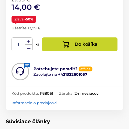
14,00 €
Zľava
-50%
Ušetríte 13,99 €
Do košíka
ks
Potrebujete poradiť?
offline
Zavolajte na
+421322601057
Kód produktu:
P38061
Záruka:
24 mesiacov
Informácie o predajcovi
Súvisiace články