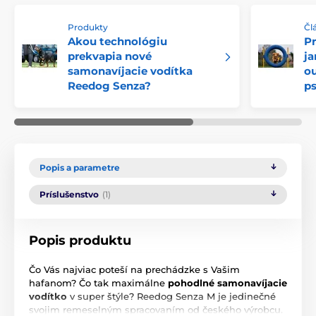
Produkty
Čl
Akou technológiu
Pr
prekvapia nové
ja
samonavíjacie vodítka
ou
Reedog Senza?
p
Popis a parametre
Príslušenstvo
(1)
Popis produktu
Čo Vás najviac poteší na prechádzke s Vašim
hafanom? Čo tak maximálne
pohodlné samonavíjacie
vodítko
v super štýle? Reedog Senza M je jedinečné
svojim remeselným spracovaním od českého výrobcu.