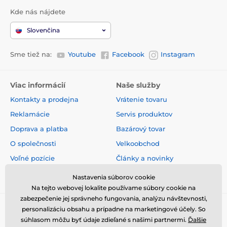
Páskové
Pre stredné psy
Kde nás nájdete
Pre veľké psy
% Chovateľstvo
Slovenčina
% Potreby na venčenie
Sme tiež na:
Youtube
Facebook
Instagram
Viac informácií
Naše služby
Kontakty a prodejna
Vrátenie tovaru
Reklamácie
Servis produktov
Doprava a platba
Bazárový tovar
O společnosti
Velkoobchod
Voľné pozície
Články a novinky
Obchodné podmienky
Hodnotenia a recenzie
Nastavenia súborov cookie
Na tejto webovej lokalite používame súbory cookie na
zabezpečenie jej správneho fungovania, analýzu návštevnosti,
personalizáciu obsahu a prípadne na marketingové účely. So
súhlasom môžu byť údaje zdieľané s našimi partnermi.
Ďalšie