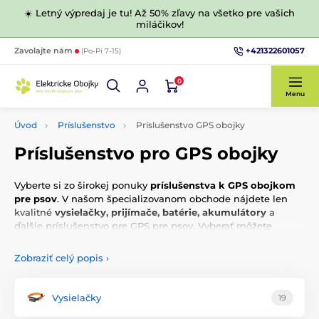
☀️ Letný výpredaj je tu! Až 50% zľavy na všetko pre vašich
miláčikov!
+421322601057
Zavolajte nám
(Po-Pi 7-15)
0
Menu
Úvod
Príslušenstvo
Príslušenstvo GPS obojky
Príslušenstvo pro GPS obojky
Vyberte si zo širokej ponuky
príslušenstva k GPS obojkom
pre psov
. V našom špecializovanom obchode nájdete len
kvalitné
vysielačky, prijímače, batérie, akumulátory
a
ďalšie príslušenstvo pre GPS pre psov. Vyberať môžete
napríklad podľa funkcií, ceny alebo ďalších parametrov.
Zobraziť celý popis
›
Vysielačky
19