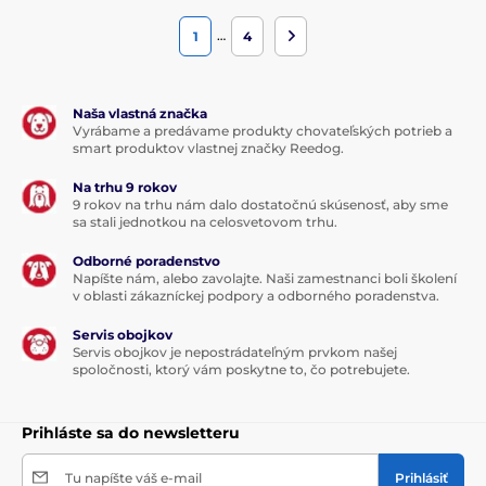
…
1
4
Naša vlastná značka
Vyrábame a predávame produkty chovateľských potrieb a
smart produktov vlastnej značky Reedog.
Na trhu 9 rokov
9 rokov na trhu nám dalo dostatočnú skúsenosť, aby sme
sa stali jednotkou na celosvetovom trhu.
Odborné poradenstvo
Napíšte nám, alebo zavolajte. Naši zamestnanci boli školení
v oblasti zákazníckej podpory a odborného poradenstva.
Servis obojkov
Servis obojkov je nepostrádateľným prvkom našej
spoločnosti, ktorý vám poskytne to, čo potrebujete.
Prihláste sa do newsletteru
Tu napíšte váš e-mail
Prihlásiť