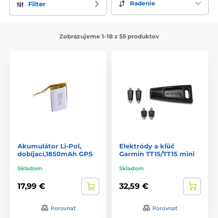
Radenie
Filter
Zobrazujeme 1-18 z 55 produktov
Akumulátor Li-Pol,
Elektródy a kľúč
dobíjací,1850mAh GPS
Garmin TT15/TT15 mini
Skladom
Skladom
17,99 €
32,59 €
Porovnať
Porovnať