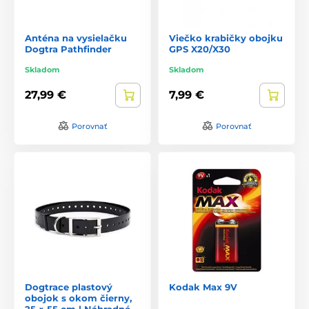
Anténa na vysielačku
Viečko krabičky obojku
Dogtra Pathfinder
GPS X20/X30
Skladom
Skladom
27,99 €
7,99 €
Porovnať
Porovnať
Dogtrace plastový
Kodak Max 9V
obojok s okom čierny,
25 × 55 cm | Náhradné