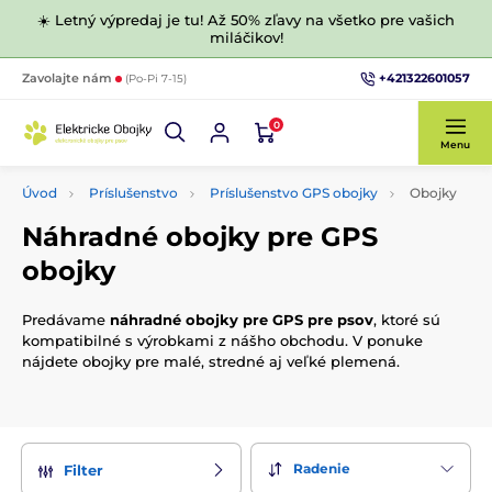
☀️ Letný výpredaj je tu! Až 50% zľavy na všetko pre vašich
miláčikov!
+421322601057
Zavolajte nám
(Po-Pi 7-15)
0
Menu
Úvod
Príslušenstvo
Príslušenstvo GPS obojky
Obojky
Náhradné obojky pre GPS
obojky
Predávame
náhradné obojky pre GPS pre psov
, ktoré sú
kompatibilné s výrobkami z nášho obchodu. V ponuke
nájdete obojky pre malé, stredné aj veľké plemená.
Radenie
Filter