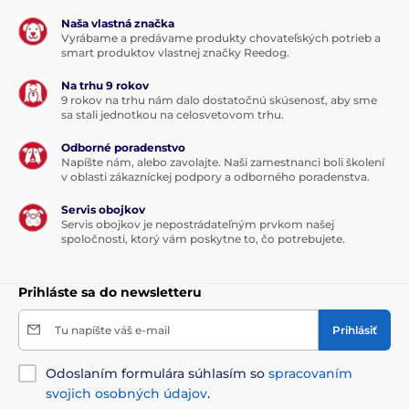
Naša vlastná značka
Vyrábame a predávame produkty chovateľských potrieb a
smart produktov vlastnej značky Reedog.
Na trhu 9 rokov
9 rokov na trhu nám dalo dostatočnú skúsenosť, aby sme
sa stali jednotkou na celosvetovom trhu.
Odborné poradenstvo
Napíšte nám, alebo zavolajte. Naši zamestnanci boli školení
v oblasti zákazníckej podpory a odborného poradenstva.
Servis obojkov
Servis obojkov je nepostrádateľným prvkom našej
spoločnosti, ktorý vám poskytne to, čo potrebujete.
Prihláste sa do newsletteru
Tu napíšte váš e-mail
Prihlásiť
Odoslaním formulára súhlasím so
spracovaním
svojich osobných údajov
.