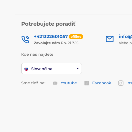
Potrebujete poradiť
+421322601057
info@
offline
Zavolajte nám
Po-Pi 7-15
alebo p
Kde nás nájdete
Slovenčina
Sme tiež na:
Youtube
Facebook
In