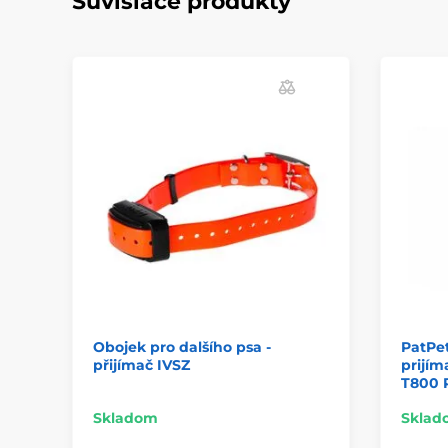
Súvisiace produkty
Obojek pro dalšího psa -
PatPe
přijímač IVSZ
prijím
T800 
Skladom
Sklad