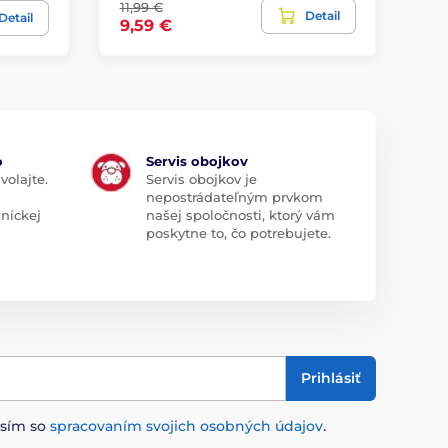
11,99 €
Detail
90
Detail
9,59 €
o
Servis obojkov
volajte.
Servis obojkov je
nepostrádateľným prvkom
zníckej
našej spoločnosti, ktorý vám
poskytne to, čo potrebujete.
Prihlásiť
asím so
spracovaním svojich osobných údajov
.