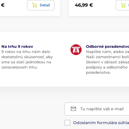
 €
46,99 €
Detail
Na trhu 9 rokov
Odborné poradenstv
9 rokov na trhu nám dalo
Napíšte nám, alebo za
dostatočnú skúsenosť, aby
Naši zamestnanci boli
sme sa stali jednotkou na
školení v oblasti záka
celosvetovom trhu.
podpory a odborného
poradenstva.
Tu napíšte váš e-mail
Odoslaním formulára súhl