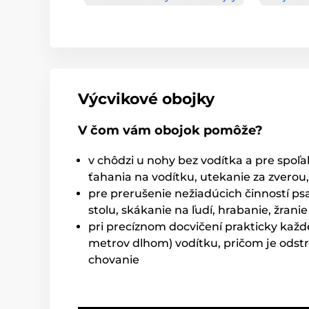
Výcvikové obojky
V čom vám obojok pomôže?
v chôdzi u nohy bez vodítka a pre spoľah
ťahania na vodítku, utekanie za zverou
pre prerušenie nežiadúcich činností psa
stolu, skákanie na ľudí, hrabanie, žran
pri precíznom docvičení prakticky každ
metrov dlhom) vodítku, pričom je odstr
chovanie