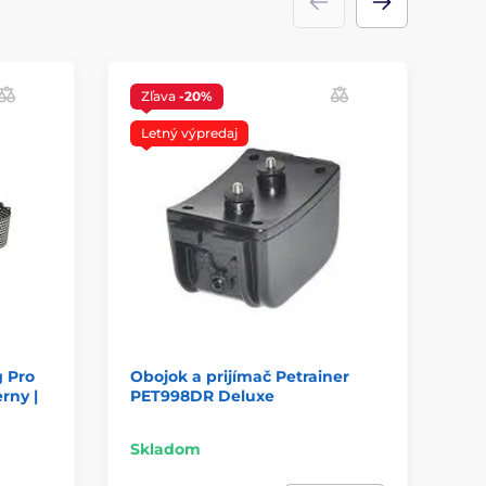
Zľava
-20%
Letný výpredaj
g Pro
Obojok a prijímač Petrainer
Ob
rny |
PET998DR Deluxe
př
Skladom
Sk