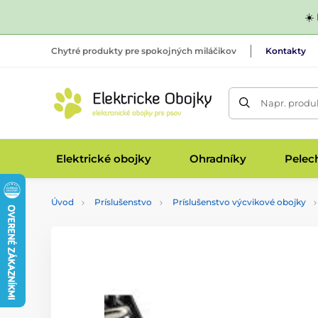
☀️
Chytré produkty pre spokojných miláčikov
Kontakty
Napr. produk
Elektrické obojky
Ohradníky
Pelec
Úvod
Príslušenstvo
Príslušenstvo výcvikové obojky