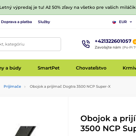
 Letný výpredaj je tu! Až 50% zľavy na všetko pre vašich miláčik
Doprava a platba
Služby
EUR
+421322601057
t, kategóriu
Zavolajte nám
(Po-Pi 7
hy a búdy
SmartPet
Chovateľstvo
Krmi
Prijímače
Obojok a prijímač Dogtra 3500 NCP Super-X
Obojok a pri
3500 NCP Su