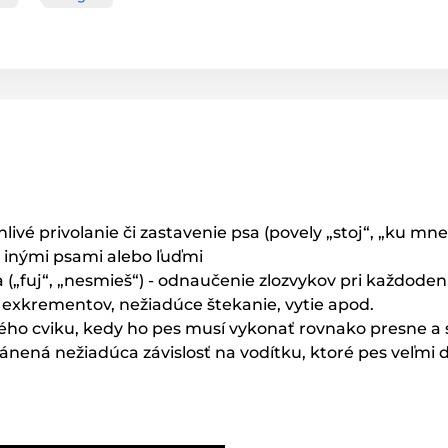
livé privolanie či zastavenie psa (povely „stoj“, „ku mne
, inými psami alebo ľuďmi
 („fuj“, „nesmieš“) - odnaučenie zlozvykov pri každodenn
ie exkrementov, nežiadúce štekanie, vytie apod.
ého cviku, kedy ho pes musí vykonať rovnako presne a sp
ánená nežiadúca závislosť na vodítku, ktoré pes veľmi