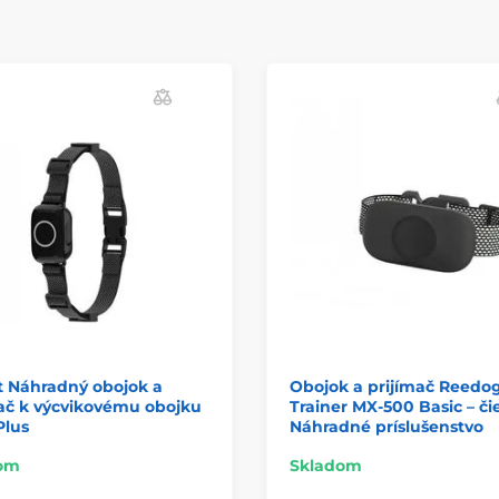
t Náhradný obojok a
Obojok a prijímač Reedo
ač k výcvikovému obojku
Trainer MX-500 Basic – čie
Plus
Náhradné príslušenstvo
om
Skladom