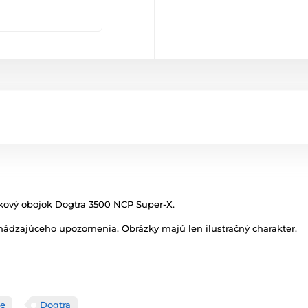
ikový obojok Dogtra 3500 NCP Super-X.
ádzajúceho upozornenia. Obrázky majú len ilustračný charakter.
če
Dogtra