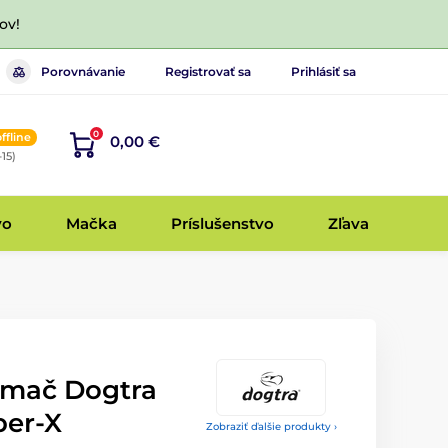
ov!
Porovnávanie
Registrovať sa
Prihlásiť sa
0
offline
0,00 €
-15)
vo
Mačka
Príslušenstvo
Zľava
jímač Dogtra
per-X
Zobraziť ďalšie produkty ›