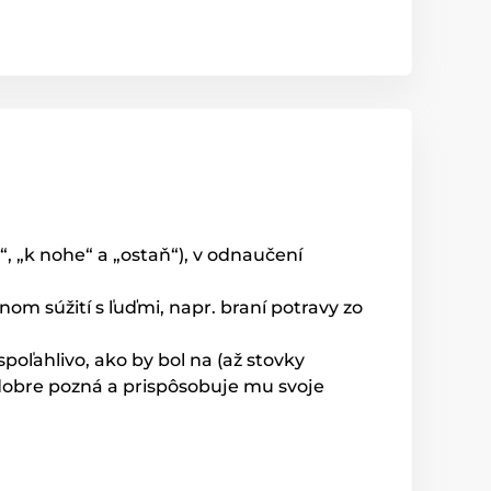
“, „k nohe“ a „ostaň“), v odnaučení
om súžití s ľuďmi, napr. braní potravy zo
oľahlivo, ako by bol na (až stovky
 dobre pozná a prispôsobuje mu svoje