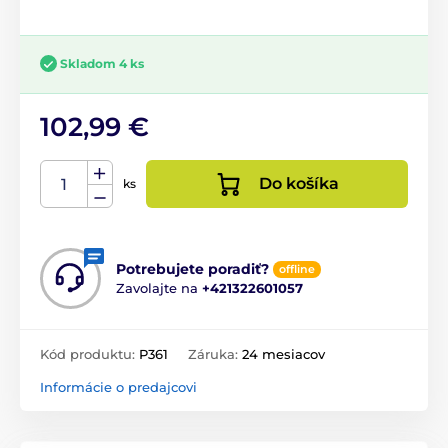
Skladom 4 ks
102,99 €
Do košíka
ks
Potrebujete poradiť?
offline
Zavolajte na
+421322601057
Kód produktu:
P361
Záruka:
24 mesiacov
Informácie o predajcovi