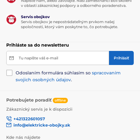
Napíšte nám, alebo zavolajte. Naši zamestnanci boli školení
v oblasti zákazníckej podpory a odborného poradenstva.
Servis obojkov
Servis obojkov je nepostrádateľným prvkom našej
spoločnosti, ktorý vám poskytne to, čo potrebujete.
Prihláste sa do newsletteru
Tu napíšte váš e-mail
Prihlásiť
Odoslaním formulára súhlasím so
spracovaním
svojich osobných údajov
.
Potrebujete poradiť
offline
Zákaznický servis je k dispozícii
+421322601057
info@elektricke-obojky.sk
Kde nás nájdete