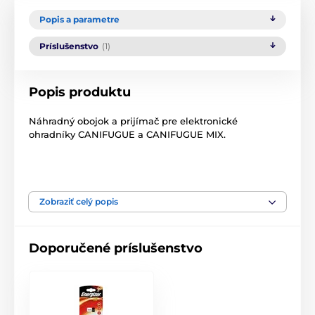
Popis a parametre
Príslušenstvo
(1)
Popis produktu
Náhradný obojok a prijímač pre elektronické
ohradníky CANIFUGUE a CANIFUGUE MIX.
Zobraziť celý popis
Pozor! Naše príslušenstvo je kompatibilné len s
príslušenstvom zakúpeným v EÚ. Ak si u nás
zakúpite príslušenstvo pre tovar už zakúpený mimo
Doporučené príslušenstvo
Európskej únie, výrobky nebudú kompatibilné!
Pracujú na rôznych frekvenciách.
Technické špecifikácie sa môžu zmeniť bez
predchádzajúceho upozornenia. Obrázky majú len
ilustračný charakter.