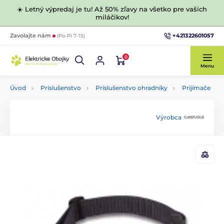
☀️ Letný výpredaj je tu! Až 50% zľavy na všetko pre vašich
miláčikov!
+421322601057
Zavolajte nám
(Po-Pi 7-15)
0
Menu
Úvod
Príslušenstvo
Príslušenstvo ohradníky
Prijímače
Výrobca