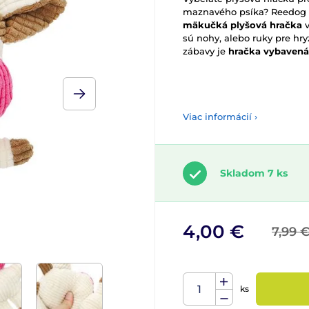
maznavého psíka? Reedog 
mäkučká plyšová hračka
v
sú nohy, alebo ruky pre hry
zábavy je
hračka vybavená
Viac informácií ›
Skladom 7 ks
4,00 €
7,99 
ks