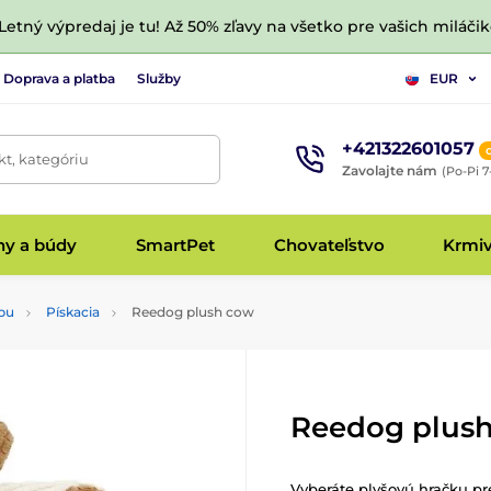
 Letný výpredaj je tu! Až 50% zľavy na všetko pre vašich miláčik
Doprava a platba
Služby
EUR
+421322601057
t, kategóriu
Zavolajte nám
(Po-Pi 7
hy a búdy
SmartPet
Chovateľstvo
Krmi
pu
Pískacia
Reedog plush cow
Reedog plus
Vyberáte plyšovú hračku pr