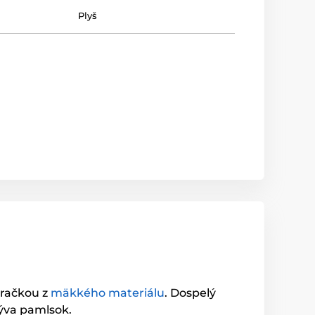
Plyš
 hračkou z
mäkkého materiálu
. Dospelý
rýva pamlsok.