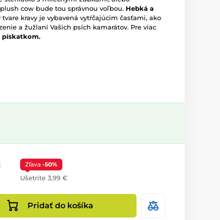
plush cow bude tou správnou voľbou.
Hebká a
 tvare kravy je vybavená vytŕčajúcim časťami, ako
zenie a žužlaní Vašich psích kamarátov. Pre viac
 pískatkom.
€
Zľava
-50%
Ušetríte 3,99 €
Pridať do košíka