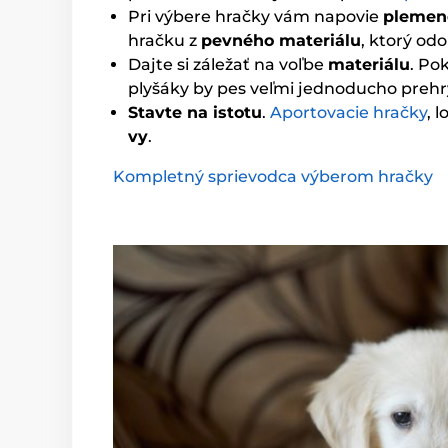
Pri výbere hračky vám napovie
plemen
hračku z
pevného materiálu
, ktorý od
Dajte si záležať na voľbe
materiálu
. Po
plyšáky by pes veľmi jednoducho prehr
Stavte na istotu
.
Aportovacie hračky
, 
vy
.
Kompletný sprievodca výberom hračky