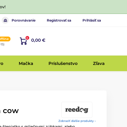
ov!
Porovnávanie
Registrovať sa
Prihlásiť sa
0
offline
0,00 €
-15)
vo
Mačka
Príslušenstvo
Zľava
h cow
Zobraziť ďalšie produkty ›
e šteniatko s mliečnymi zúbkami, alebo