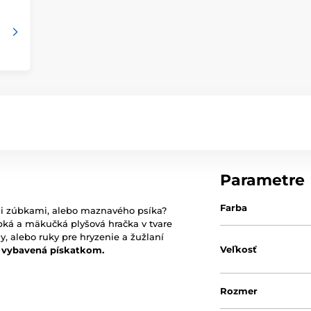
Parametre
Farba
mi zúbkami, alebo maznavého psíka?
ká a mäkučká plyšová hračka v tvare
y, alebo ruky pre hryzenie a žužlaní
Veľkosť
 vybavená pískatkom.
Rozmer