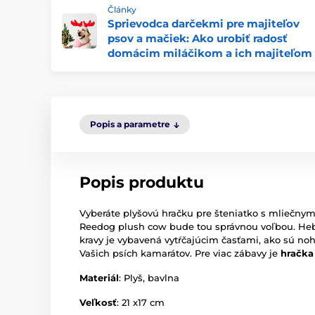
Články
Sprievodca darčekmi pre majiteľov
psov a mačiek: Ako urobiť radosť
domácim miláčikom a ich majiteľom
Popis a parametre
Popis produktu
Vyberáte plyšovú hračku pre šteniatko s mliečny
Reedog plush cow bude tou správnou voľbou. Heb
kravy je vybavená vytŕčajúcim časťami, ako sú noh
Vašich psích kamarátov. Pre viac zábavy je
hračka
Materiál
: Plyš, bavlna
Veľkosť
: 21 x17 cm