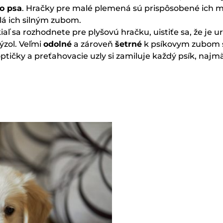
o psa
. Hračky pre malé plemená sú prispôsobené ich ma
olá ich silným zubom.
kiaľ sa rozhodnete pre plyšovú hračku, uistiťe sa, že je 
ýzol. Veľmi
odolné
a zároveň
šetrné
k psíkovym zubom
loptičky a preťahovacie uzly si zamiluje každý psík, naj