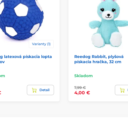
Varianty (1)
 latexová pískacia lopta
Reedog Rabbit, plyšová
ov
pískacia hračka, 32 cm
om
Skladom
7,99 €
Detail
€
4,00 €