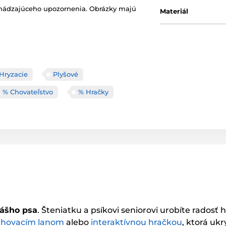
chádzajúceho upozornenia. Obrázky majú
Materiál
Hryzacie
Plyšové
% Chovateľstvo
% Hračky
ášho psa
. Šteniatku a psíkovi seniorovi urobíte radosť
ahovacím lanom
alebo
interaktívnou hračkou
, ktorá uk