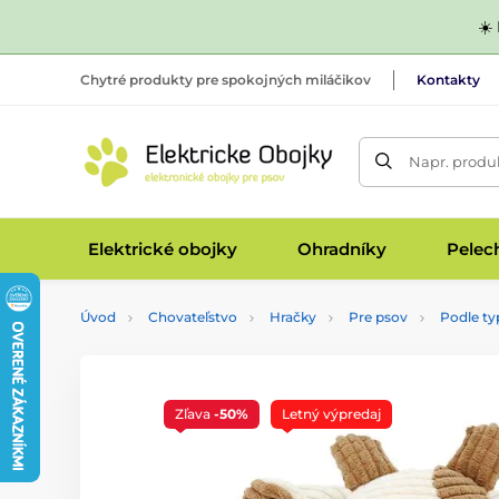
☀️
Chytré produkty pre spokojných miláčikov
Kontakty
Napr. produk
Elektrické obojky
Ohradníky
Pelec
Úvod
Chovateľstvo
Hračky
Pre psov
Podle ty
Zľava
-50%
Letný výpredaj