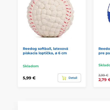
Reedog softball, latexová
Reedog
pískacia loptička, ø 6 cm
pre ps
Sklad
Skladom
3,99 €
5,99 €
Detail
2,79 