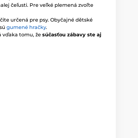
lej čeľusti. Pre veľké plemená zvoľte
určite určená pre psy. Obyčajné dětské
 sú
gumené hračky
.
mä vďaka tomu, že
súčasťou zábavy ste aj