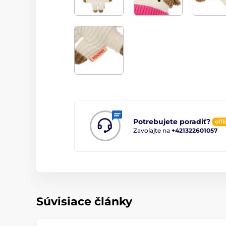
Potrebujete poradiť?
offl
Zavolajte na
+421322601057
Súvisiace články