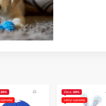
-30%
Zľava
-50%
 výpredaj
Letný výpredaj