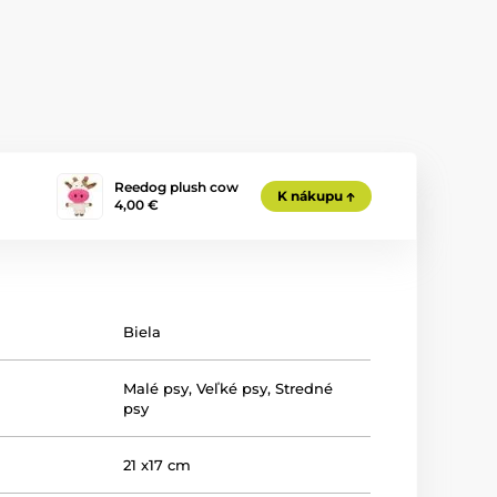
Reedog plush cow
K nákupu
4,00 €
Biela
Malé psy
,
Veľké psy
,
Stredné
psy
21 x17 cm