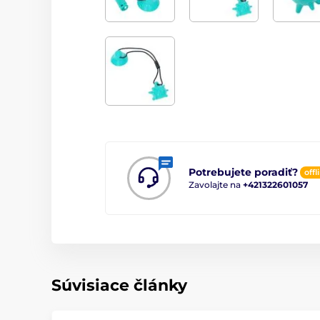
Potrebujete poradiť?
offl
Zavolajte na
+421322601057
Súvisiace články