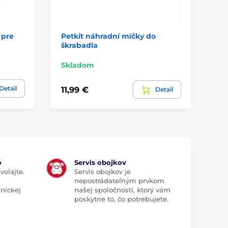
 pre
Petkit náhradní míčky do
Re
škrabadla
pí
Sk
Skladom
3,9
Detail
11,99 €
Detail
3,
o
Servis obojkov
volajte.
Servis obojkov je
nepostrádateľným prvkom
zníckej
našej spoločnosti, ktorý vám
poskytne to, čo potrebujete.