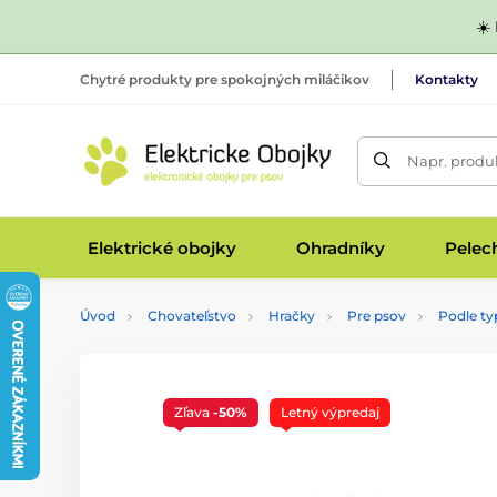
☀️
Chytré produkty pre spokojných miláčikov
Kontakty
Napr. produk
Elektrické obojky
Ohradníky
Pelec
Úvod
Chovateľstvo
Hračky
Pre psov
Podle ty
Zľava
-50%
Letný výpredaj