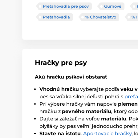
Preťahovadlá pre psov
Gumové
Preťahovadlá
% Chovateľstvo
% 
Hračky pre psy
Akú hračku psíkovi obstarať
Vhodnú hračku
vyberajte podľa
veku v
pes sa vďaka silnej čeľusti pohrá s
preť
Pri výbere hračky vám napovie
plemen
hračku z
pevného materiálu
, ktorý od
Dajte si záležať na voľbe
materiálu
. Po
plyšáky by pes veľmi jednoducho prehr
Stavte na istotu
.
Aportovacie hračky
, 