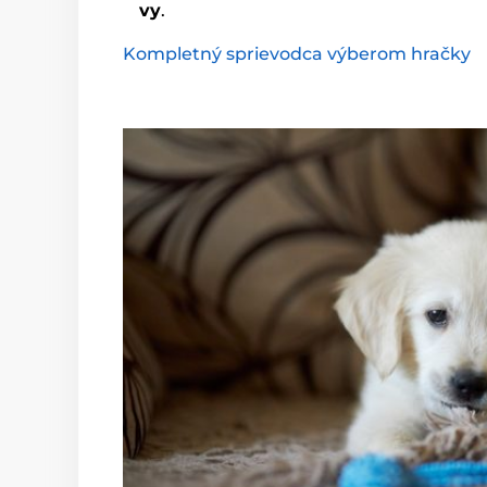
vy
.
Kompletný sprievodca výberom hračky