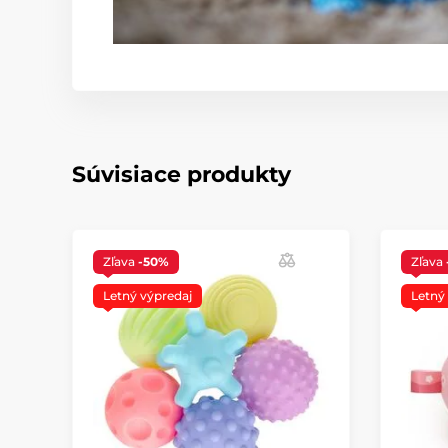
Súvisiace produkty
Zľava
-50%
Zľava
Letný výpredaj
Letný