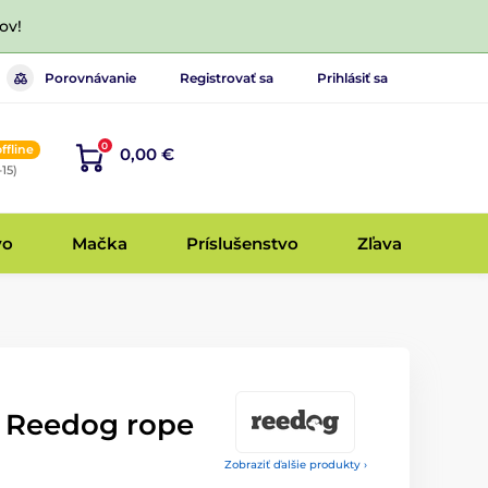
ov!
Porovnávanie
Registrovať sa
Prihlásiť sa
0
offline
0,00 €
-15)
vo
Mačka
Príslušenstvo
Zľava
 Reedog rope
Zobraziť ďalšie produkty ›