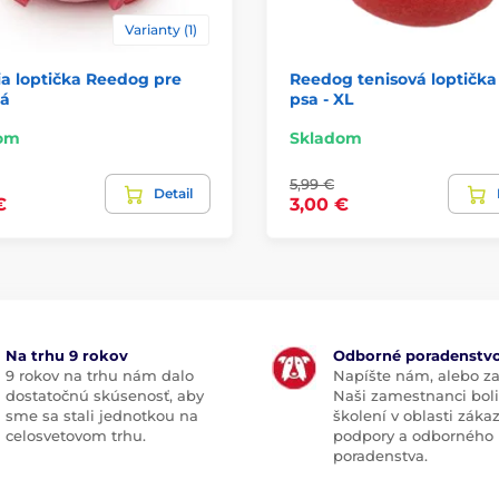
Varianty (1)
a loptička Reedog pre
Reedog tenisová loptička
tá
psa - XL
om
Skladom
5,99 €
Detail
€
3,00 €
Na trhu 9 rokov
Odborné poradenstv
9 rokov na trhu nám dalo
Napíšte nám, alebo za
dostatočnú skúsenosť, aby
Naši zamestnanci boli
sme sa stali jednotkou na
školení v oblasti záka
celosvetovom trhu.
podpory a odborného
poradenstva.