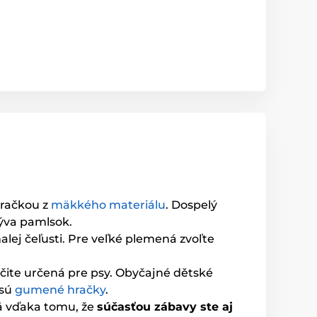
 hračkou z
mäkkého materiálu
. Dospelý
rýva pamlsok.
lej čeľusti. Pre veľké plemená zvoľte
určite určená pre psy. Obyčajné dětské
 sú
gumené hračky
.
mä vďaka tomu, že
súčasťou zábavy ste aj