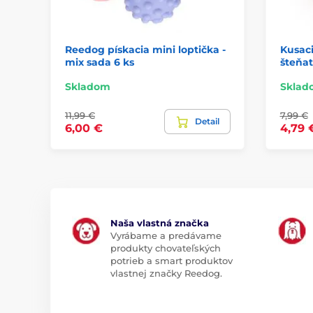
Reedog pískacia mini loptička -
Kusaci
mix sada 6 ks
šteňa
Skladom
Sklad
11,99 €
7,99 €
Detail
6,00 €
4,79 
Naša vlastná značka
Vyrábame a predávame
produkty chovateľských
potrieb a smart produktov
vlastnej značky Reedog.