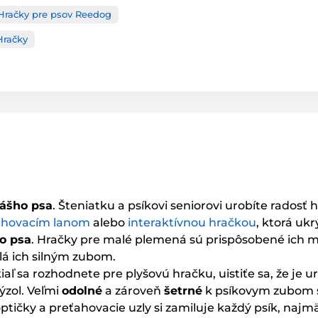
Hračky pre psov Reedog
Hračky
ášho psa
. Šteniatku a psíkovi seniorovi urobíte radosť
ahovacím lanom
alebo
interaktívnou hračkou
, ktorá uk
o psa
. Hračky pre malé plemená sú prispôsobené ich ma
olá ich silným zubom.
kiaľ sa rozhodnete pre plyšovú hračku, uistiťe sa, že je 
ýzol. Veľmi
odolné
a zároveň
šetrné
k psíkovym zubom
loptičky a preťahovacie uzly si zamiluje každý psík, naj