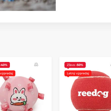
-40%
Zľava
-50%
 výpredaj
Letný výpredaj