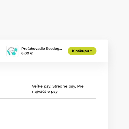
Preťahovadlo Reedog…
K nákupu
6,00 €
Veľké psy
,
Stredné psy
,
Pre
najväčšie psy