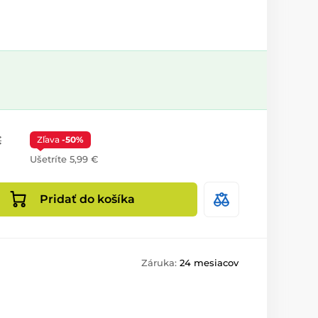
€
Zľava
-50%
Ušetríte 5,99 €
Pridať do košíka
Záruka:
24 mesiacov