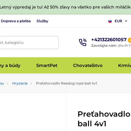
 Letný výpredaj je tu! Až 50% zľavy na všetko pre vašich miláčik
Doprava a platba
Služby
EUR
+421322601057
t, kategóriu
Zavolajte nám
(Po-Pi 7
hy a búdy
SmartPet
Chovateľstvo
Krmi
pu
Hryzacie
Preťahovadlo Reedog rope ball 4v1
Preťahovadlo
ball 4v1