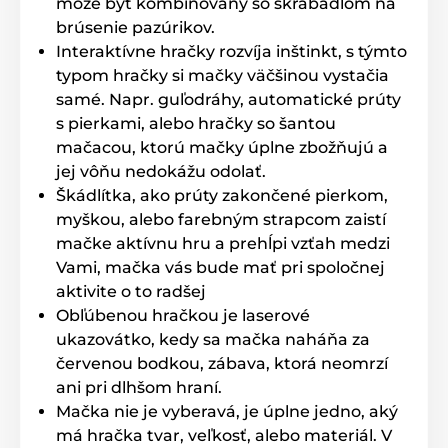
môže byť kombinovaný so škrabadlom na
brúsenie pazúrikov.
Mačka
Interaktívne hračky rozvíja inštinkt, s týmto
typom hračky si mačky väčšinou vystačia
samé. Napr. guľodráhy, automatické prúty
s pierkami, alebo hračky so šantou
mačacou, ktorú mačky úplne zbožňujú a
jej vôňu nedokážu odolať.
Škádlítka, ako prúty zakončené pierkom,
myškou, alebo farebným strapcom zaistí
mačke aktívnu hru a prehĺpi vzťah medzi
Vami, mačka vás bude mať pri spoločnej
aktivite o to radšej
Obľúbenou hračkou je laserové
ukazovátko, kedy sa mačka naháňa za
červenou bodkou, zábava, ktorá neomrzí
ani pri dlhšom hraní.
Mačka nie je vyberavá, je úplne jedno, aký
má hračka tvar, veľkosť, alebo materiál. V