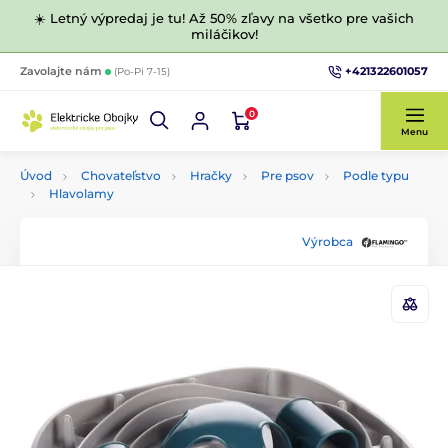
☀️ Letný výpredaj je tu! Až 50% zľavy na všetko pre vašich
miláčikov!
+421322601057
Zavolajte nám
(Po-Pi 7-15)
0
Menu
Úvod
Chovateľstvo
Hračky
Pre psov
Podle typu
Hlavolamy
Výrobca