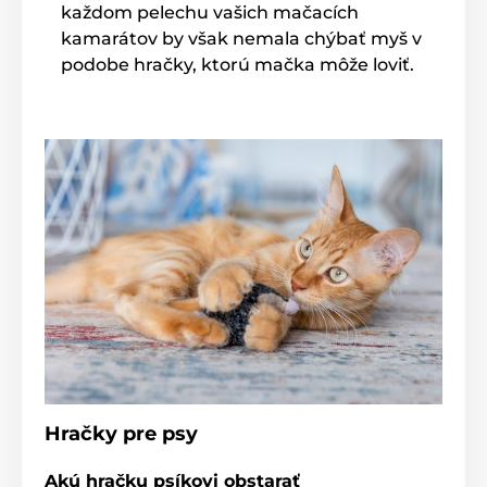
každom pelechu vašich mačacích
kamarátov by však nemala chýbať myš v
podobe hračky, ktorú mačka môže loviť.
Hračky pre psy
Akú hračku psíkovi obstarať