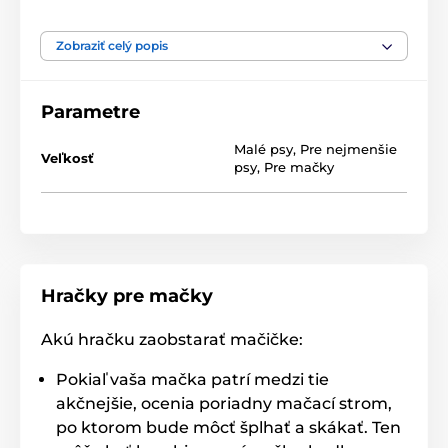
môžete schovať odmenu a obľúbené maškrty, týmto
spôsobom maznáčik hračku fyzicky aj mentálne
využije. Pomáha tiež zábavnou formou zahnať nudu a
Zobraziť celý popis
je možné ju použiť ako pomalé krmítko, ktoré
zabraňuje hltanie.
Parametre
Rozměr: 28.5cm x 28.5cm x 7cm - ∅ 28.5CM
Malé psy
,
Pre nejmenšie
Technické špecifikácie sa môžu zmeniť bez
Veľkosť
psy
,
Pre mačky
predchádzajúceho upozornenia. Obrázky majú len
ilustračný charakter.
Produkt je zaradený v kategóriách
Hračky pre mačky
Chovateľstvo
Hračky
Na maškrty
Interaktivní
Chytré
Hlavolamy
Akú hračku zaobstarať mačičke:
Hračky pre psov Flamingo
Pokiaľ vaša mačka patrí medzi tie
akčnejšie, ocenia poriadny mačací strom,
Interaktívne hračky pre mačky
po ktorom bude môcť šplhať a skákať. Ten
Hlavolamy
Hračky pre mačky Flamingo