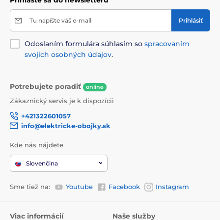
Prihláste sa do newsletteru
Tu napíšte váš e-mail
Prihlásiť
Odoslaním formulára súhlasím so
spracovaním
svojich osobných údajov
.
Potrebujete poradiť
online
Zákaznický servis je k dispozícii
+421322601057
info@elektricke-obojky.sk
Kde nás nájdete
Slovenčina
Sme tiež na:
Youtube
Facebook
Instagram
Viac informácií
Naše služby