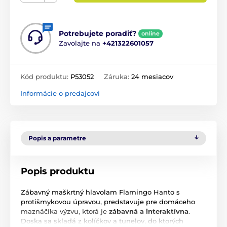
Potrebujete poradiť?
online
Zavolajte na
+421322601057
Kód produktu:
P53052
Záruka:
24 mesiacov
Informácie o predajcovi
Popis a parametre
Popis produktu
Zábavný maškrtný hlavolam Flamingo Hanto s
protišmykovou úpravou, predstavuje pre domáceho
maznáčika výzvu, ktorá je
zábavná a interaktívna
.
Doska sa skladá z kolíčkov a tunelov, do ktorých