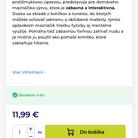
protišmykovou úpravou, predstavuje pre domáceho
maznáčika výzvu, ktorá je
zábavná a interaktívna.
Doska sa skladá z kolíčkov a tunelov, do ktorých
môžete schovať odmenu a obľúbené maškrty, týmto
spôsobom maznáčik hračku fyzicky aj mentálne
využije. Pomáha tiež zábavnou formou zahnať nudu a
je možné ju použiť ako pomalé krmítko, ktoré
zabraňuje hltanie.
Viac informácií ›
Skladom 4 ks
11,99 €
Do košíka
ks