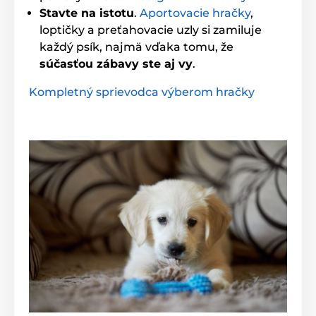
Stavte na istotu
.
Aportovacie hračky
,
loptičky a preťahovacie uzly si zamiluje
každý psík, najmä vďaka tomu, že
súčasťou zábavy ste aj vy
.
Kompletný sprievodca výberom hračky