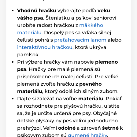
Vhodnú hračku
vyberajte podľa
veku
vášho psa
. Šteniatku a psíkovi seniorovi
urobíte radosť hračkou z
mäkkého
materiálu
. Dospelý pes sa vďaka silnej
čeľusti pohrá s
preťahovacím lanom
alebo
interaktívnou hračkou
, ktorá ukrýva
pamlsok.
Pri výbere hračky vám napovie
plemeno
psa
. Hračky pre malé plemená sú
prispôsobené ich malej čeľusti. Pre veľké
plemená zvoľte hračku z
pevného
materiálu
, ktorý odolá ich silným zubom.
Dajte si záležať na voľbe
materiálu
. Pokiaľ
sa rozhodnete pre plyšovú hračku, uistiťe
sa, že je určite určená pre psy. Obyčajné
dětské plyšáky by pes veľmi jednoducho
prehrýzol. Veľmi
odolné
a zároveň
šetrné
k
psíkovym zubom sú
gumené hračky
.