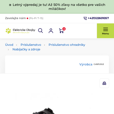
☀️ Letný výpredaj je tu! Až 50% zľavy na všetko pre vašich
miláčikov!
+421322601057
Zavolajte nám
(Po-Pi 7-15)
0
Menu
Úvod
Príslušenstvo
Príslušenstvo ohradníky
Nabíjačky a zdroje
Výrobca