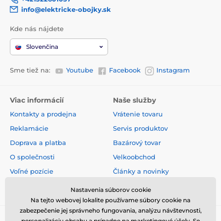
info@elektricke-obojky.sk
Kde nás nájdete
Slovenčina
Sme tiež na:
Youtube
Facebook
Instagram
Viac informácií
Naše služby
Kontakty a prodejna
Vrátenie tovaru
Reklamácie
Servis produktov
Doprava a platba
Bazárový tovar
O společnosti
Velkoobchod
Voľné pozície
Články a novinky
Obchodné podmienky
Hodnotenia a recenzie
Nastavenia súborov cookie
Na tejto webovej lokalite používame súbory cookie na
zabezpečenie jej správneho fungovania, analýzu návštevnosti,
personalizáciu obsahu a prípadne na marketingové účely. So