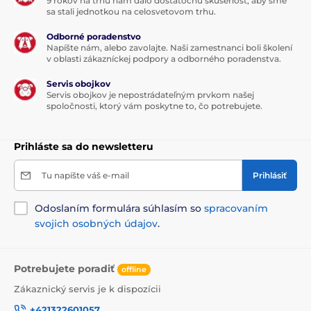
9 rokov na trhu nám dalo dostatočnú skúsenosť, aby sme
sa stali jednotkou na celosvetovom trhu.
Odborné poradenstvo
Napíšte nám, alebo zavolajte. Naši zamestnanci boli školení
v oblasti zákazníckej podpory a odborného poradenstva.
Servis obojkov
Servis obojkov je nepostrádateľným prvkom našej
spoločnosti, ktorý vám poskytne to, čo potrebujete.
Prihláste sa do newsletteru
Tu napíšte váš e-mail
Prihlásiť
Odoslaním formulára súhlasím so
spracovaním
svojich osobných údajov
.
Potrebujete poradiť
offline
Zákaznický servis je k dispozícii
+421322601057