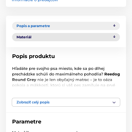
Popis a parametre
Materiál
Popis produktu
Hľadáte pre svojho psa miesto, kde sa po dlhej
prechádzke schúli do maximálneho pohodlia?
Reedog
Round
Grey
nie je len obyčajný matrac – je to oáza
pokoja a mäkkosti, ktorú si váš pes zamiluje na prvé
ľahnutie.
Odolnosť na prvom mieste:
Kvalitná látka hravo
Zobraziť celý popis
odolá aj občasnému hrabaniu alebo škrabaniu
pazúrmi.
Parametre
Hygiena bez námahy:
Keď sa pelech zašpiní,
jednoducho ho hodíte do práčky a je ako nový.