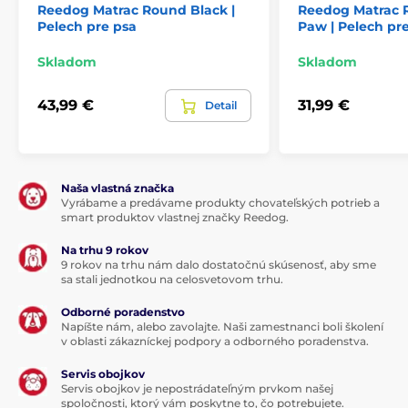
Vybrať správnu veľkosť vám pomôže nasledujúca
Reedog Matrac Round Black |
Reedog Matrac
tabuľka. (*Naše matrace Reedog sú ručne šité, a tak sa
Pelech pre psa
Paw | Pelech pr
môže stať, že veľkosť sa bude mierne líšiť, maximálne
však o 2 - 4 cm.)
Skladom
Skladom
43,99 €
31,99 €
Detail
Naša vlastná značka
Vyrábame a predávame produkty chovateľských potrieb a
Technické špecifikácie sa môžu zmeniť bez
smart produktov vlastnej značky Reedog.
výslovného upozornenia. Obrázky majú iba ilustratívny
charakter.
Na trhu 9 rokov
9 rokov na trhu nám dalo dostatočnú skúsenosť, aby sme
sa stali jednotkou na celosvetovom trhu.
Produkt je zaradený v kategóriách
Odborné poradenstvo
Napíšte nám, alebo zavolajte. Naši zamestnanci boli školení
Pelechy a búdy
Matrace
v oblasti zákazníckej podpory a odborného poradenstva.
Pre malé psy
Pre stredné psy
Servis obojkov
Servis obojkov je nepostrádateľným prvkom našej
Pre velké psy
spoločnosti, ktorý vám poskytne to, čo potrebujete.