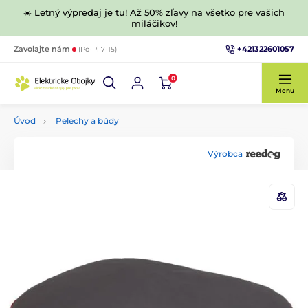
☀️ Letný výpredaj je tu! Až 50% zľavy na všetko pre vašich
miláčikov!
+421322601057
Zavolajte nám
(Po-Pi 7-15)
0
Menu
Úvod
Pelechy a búdy
Výrobca