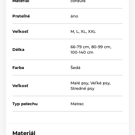
Materiál
cordura
Prvotriedne spracovanie:
Precízne šitie zaručuje, že
matrac nestratí svoj tvar ani po dlhšom používaní.
Prateľné
áno
Veľkosť
M
,
L
,
XL
,
XXL
66-79 cm
,
80-99 cm
,
Délka
100-140 cm
Farba
Šedá
Malé psy
,
Veľké psy
,
Veľkosť
Stredné psy
Typ pelechu
Matrac
Materiál