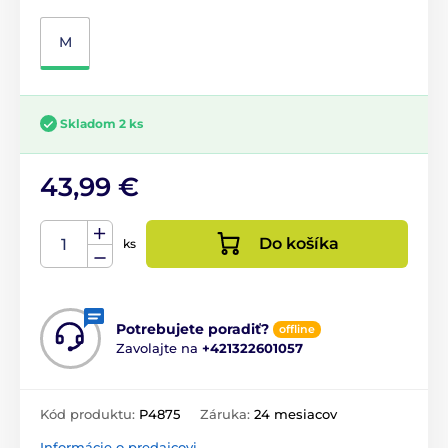
M
Skladom 2 ks
43,99 €
Do košíka
ks
Potrebujete poradiť?
offline
Zavolajte na
+421322601057
Kód produktu:
P4875
Záruka:
24 mesiacov
Informácie o predajcovi