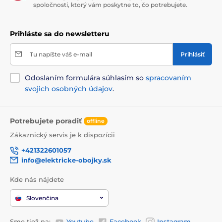
spoločnosti, ktorý vám poskytne to, čo potrebujete.
Prihláste sa do newsletteru
Tu napíšte váš e-mail
Prihlásiť
Odoslaním formulára súhlasím so
spracovaním
svojich osobných údajov
.
Potrebujete poradiť
offline
Zákaznický servis je k dispozícii
+421322601057
info@elektricke-obojky.sk
Kde nás nájdete
Slovenčina
Sme tiež na:
Youtube
Facebook
Instagram