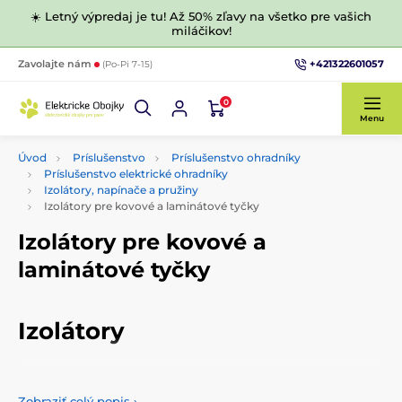
☀️ Letný výpredaj je tu! Až 50% zľavy na všetko pre vašich
miláčikov!
+421322601057
Zavolajte nám
(Po-Pi 7-15)
0
Menu
Úvod
Príslušenstvo
Príslušenstvo ohradníky
Príslušenstvo elektrické ohradníky
Izolátory, napínače a pružiny
Izolátory pre kovové a laminátové tyčky
Izolátory pre kovové a
laminátové tyčky
Izolátory
Izolátory k elektrickému ohradníku pre
laminátové tyčky a
kovové tyčky.
Zobraziť celý popis
›