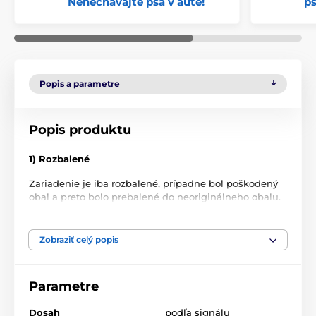
Nenechávajte psa v aute!
p
Popis a parametre
Popis produktu
1) Rozbalené
Zariadenie je iba rozbalené, prípadne bol poškodený
obal a preto bolo prebalené do neoriginálneho obalu.
Tovar nebol nikdy použitý.
2) Zánovné
Zobraziť celý popis
Tovar bol používaný ako predvádzací, na predajni,
alebo bol zákazníkovi vymenený počas niekoľkých dní.
Parametre
Nemusí mať originálny obal, maximálne niekoľko
ľahkých odrenín.
Dosah
podľa signálu