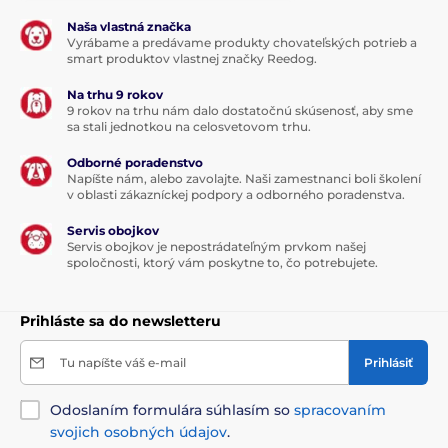
Naša vlastná značka
Vyrábame a predávame produkty chovateľských potrieb a
A aké sú hlavné funkcie IOPP Trackeru
smart produktov vlastnej značky Reedog.
Eyenimal?
Na trhu 9 rokov
9 rokov na trhu nám dalo dostatočnú skúsenosť, aby sme
Real-time sledovanie
- sledovanie v reálnom čase,
sa stali jednotkou na celosvetovom trhu.
takže máte vždy aktuálny prehľad o pohybe vášho
zvieraťa.
História sledovania
- všetky trasy môžete
Odborné poradenstvo
kedykoľvek vidieť v histórii sledovania
Napíšte nám, alebo zavolajte. Naši zamestnanci boli školení
v oblasti zákazníckej podpory a odborného poradenstva.
Pravidelné monitorovanie pohybovej aktivity
- IOPP
tracker sám pravidelne monitoruje aktivitu, ktorú vaše
Servis obojkov
zvieratko počas dňa vykoná, a tak vám neunikne
Servis obojkov je nepostrádateľným prvkom našej
žiadna jeho aktivita
spoločnosti, ktorý vám poskytne to, čo potrebujete.
Zdravotné záznamy:
vďaka tomuto zariadeniu môžete
viesť záznamy o zdraví vášho zvieraťa prostredníctvom
platformy IOPP (Internet Of Pet Products)
Prihláste sa do newsletteru
Zdieľanie:
podeľte sa o svoje zážitky s priateľmi a
zdieľajte jednoducho a rýchlo všetky fotografie a dáta
Tu napíšte váš e-mail
Prihlásiť
na sociálnych sieťach prostredníctvom IOPP aplikácie
Odoslaním formulára súhlasím so
spracovaním
svojich osobných údajov
.