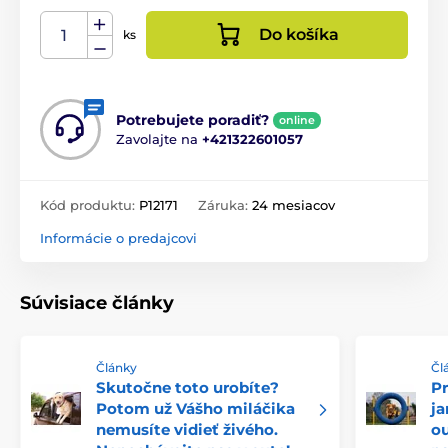
Do košíka
ks
Potrebujete poradiť?
online
Zavolajte na
+421322601057
Kód produktu:
P12171
Záruka:
24 mesiacov
Informácie o predajcovi
Súvisiace články
Články
Čl
Skutočne toto urobíte?
Pr
Potom už Vášho miláčika
ja
nemusíte vidieť živého.
ou