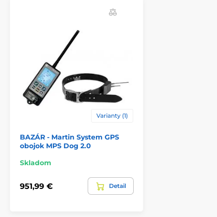
spravovať zdravotné záznamy vášho zvieraťa,
zaznamenávať, kedy má ísť váš psík alebo mačička k
veterinárovi, a navyše všetky vaše fotografie s
miláčikom a údaje môžete zdieľať na sociálnych
sieťach s priateľmi.
Majte prehľad o zdraví vášho chlpatého priateľa
a
sledujte jeho pohyb, nech je kdekoľvek!
Varianty (1)
BAZÁR - Martin System GPS
obojok MPS Dog 2.0
Skladom
951,99 €
Detail