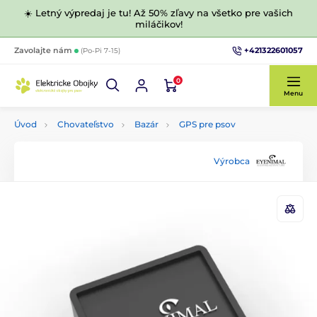
☀️ Letný výpredaj je tu! Až 50% zľavy na všetko pre vašich
miláčikov!
+421322601057
Zavolajte nám
(Po-Pi 7-15)
0
Menu
Úvod
Chovateľstvo
Bazár
GPS pre psov
Výrobca