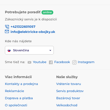
Potrebujete poradiť
online
Zákaznický servis je k dispozícii
+421322601057
GPS obojok a monitor aktivity Eyenimal vás dokonca
info@elektricke-obojky.sk
upozorní
, ak sa váš miláčik bude snažiť dostať zo
zóny, ktorú ste si sami vyznačili. Vďaka tomuto
Kde nás nájdete
zariadeniu máte svoj
ohradník pre psy v mobile.
Slovenčina
Sme tiež na:
Youtube
Facebook
Instagram
Viac informácií
Naše služby
Kontakty a prodejna
Vrátenie tovaru
Reklamácie
Servis produktov
Doprava a platba
Bazárový tovar
O společnosti
Velkoobchod