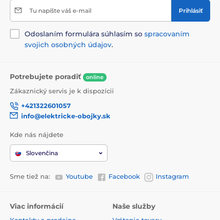
Tu napíšte váš e-mail
Prihlásiť
Odoslaním formulára súhlasím so
spracovaním
svojich osobných údajov
.
Potrebujete poradiť
online
Zákaznický servis je k dispozícii
+421322601057
info@elektricke-obojky.sk
Kde nás nájdete
Slovenčina
Sme tiež na:
Youtube
Facebook
Instagram
Viac informácií
Naše služby
Kontakty a prodejna
Vrátenie tovaru