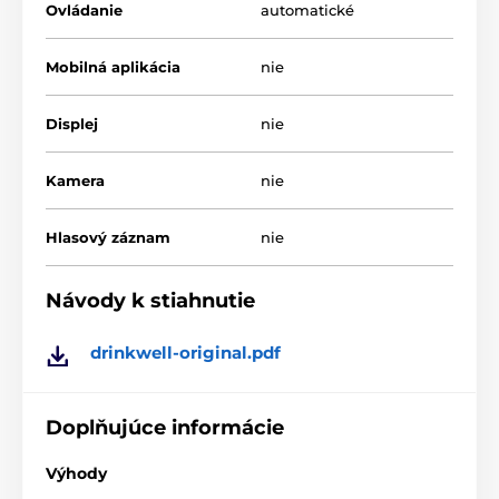
Ovládanie
automatické
Mobilná aplikácia
nie
Displej
nie
Kamera
nie
Hlasový záznam
nie
Návody k stiahnutie
drinkwell-original.pdf
Prečo je čerstvá, tečúca voda taká dôležitá?
Výskum ukázal, že jedným z najlepších spôsobov, ako
Doplňujúce informácie
zlepšiť zdravie zvieratka je pitím väčšieho množstva
čistej vody čo fontánky Drinkwell® umožňujú.
Výhody
Pomocou patentovaného systému voľne padajúcej
vody fontánky neustále vodu okysličujú. Filter z