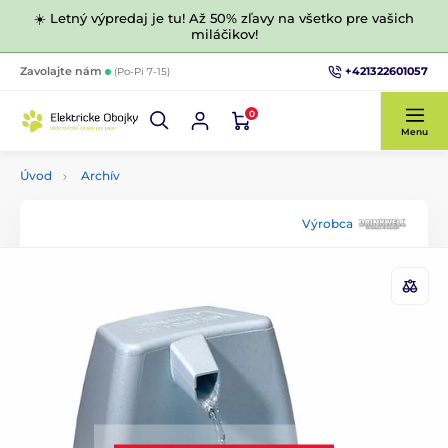
☀️ Letný výpredaj je tu! Až 50% zľavy na všetko pre vašich
miláčikov!
+421322601057
Zavolajte nám
(Po-Pi 7-15)
0
Menu
Úvod
Archív
Výrobca