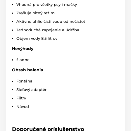
Vhodná pro všetky psy i mačky
dreveného uhlia odstraňuje z vody akýkoľvek zápach a
zlú chuť a tak podnecuje zvieratko na pitie väčších
Zvyšuje pitný režim
množstiev čistej a sviežej vody.
Aktivne uhlie čistí vodu od nečistot
Jednoduché zapojenie a údržba
Základné informácie a charakteristika:
Objem vody 8,5 litrov
Vodopád ako z kohútika
Nevýhody
Plynule nastaviteľný tok vody
žiadne
S uhlíkovým filtrom pre čerstvú čistú vodu
Obsah balenia
Rampa redukuje špliechanie vody
Takmer bezhlučná vďaka kvalitnej pumpe
Fontána
Zabudovaná nádržka na vodu, množstvo cca
Sieťový adaptér
8,5 litrov
Filtry
Protišmykový podstavec
Návod
Slaboprúdový systém 12V
Doporučené príslušenstvo