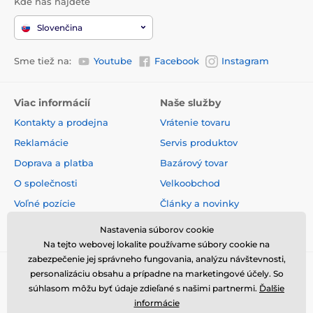
Kde nás nájdete
Slovenčina
Sme tiež na:
Youtube
Facebook
Instagram
Viac informácií
Naše služby
Kontakty a prodejna
Vrátenie tovaru
Reklamácie
Servis produktov
Doprava a platba
Bazárový tovar
O společnosti
Velkoobchod
Voľné pozície
Články a novinky
Obchodné podmienky
Hodnotenia a recenzie
Nastavenia súborov cookie
Na tejto webovej lokalite používame súbory cookie na
zabezpečenie jej správneho fungovania, analýzu návštevnosti,
personalizáciu obsahu a prípadne na marketingové účely. So
súhlasom môžu byť údaje zdieľané s našimi partnermi.
Ďalšie
informácie