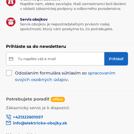
Napíšte nám, alebo zavolajte. Naši zamestnanci boli školení
v oblasti zákazníckej podpory a odborného poradenstva.
Servis obojkov
Servis obojkov je nepostrádateľným prvkom našej
spoločnosti, ktorý vám poskytne to, čo potrebujete.
Prihláste sa do newsletteru
Tu napíšte váš e-mail
Prihlásiť
Odoslaním formulára súhlasím so
spracovaním
svojich osobných údajov
.
Potrebujete poradiť
offline
Zákaznický servis je k dispozícii
+421322601057
info@elektricke-obojky.sk