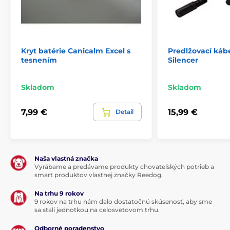
Kryt batérie Canicalm Excel s
Predlžovací káb
tesnením
Silencer
Skladom
Skladom
7,99 €
15,99 €
Detail
Naša vlastná značka
Vyrábame a predávame produkty chovateľských potrieb a
smart produktov vlastnej značky Reedog.
Na trhu 9 rokov
9 rokov na trhu nám dalo dostatočnú skúsenosť, aby sme
sa stali jednotkou na celosvetovom trhu.
Odborné poradenstvo