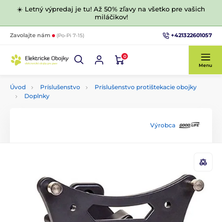
☀️ Letný výpredaj je tu! Až 50% zľavy na všetko pre vašich
miláčikov!
+421322601057
Zavolajte nám
(Po-Pi 7-15)
0
Menu
Úvod
Príslušenstvo
Príslušenstvo protištekacie obojky
Doplnky
Výrobca