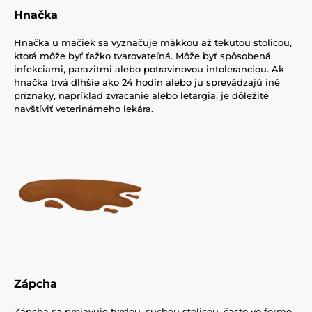
Hnačka
Hnačka u mačiek sa vyznačuje mäkkou až tekutou stolicou,
ktorá môže byť ťažko tvarovateľná. Môže byť spôsobená
infekciami, parazitmi alebo potravinovou intoleranciou. Ak
hnačka trvá dlhšie ako 24 hodín alebo ju sprevádzajú iné
príznaky, napríklad zvracanie alebo letargia, je dôležité
navštíviť veterinárneho lekára.
Zápcha
Zápcha sa prejavuje tvrdou, suchou stolicou, často vo forme