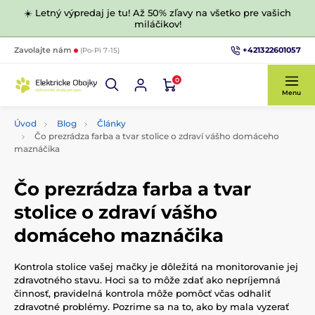
☀️ Letný výpredaj je tu! Až 50% zľavy na všetko pre vašich
miláčikov!
+421322601057
Zavolajte nám
(Po-Pi 7-15)
0
Menu
Úvod
Blog
Články
Čo prezrádza farba a tvar stolice o zdraví vášho domáceho
maznáčika
Čo prezrádza farba a tvar
stolice o zdraví vášho
domáceho maznáčika
Kontrola stolice vašej mačky je dôležitá na monitorovanie jej
zdravotného stavu. Hoci sa to môže zdať ako nepríjemná
činnosť, pravidelná kontrola môže pomôcť včas odhaliť
zdravotné problémy. Pozrime sa na to, ako by mala vyzerať