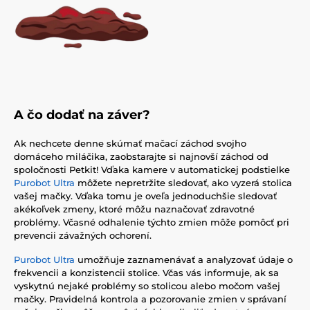
A čo dodať na záver?
Ak nechcete denne skúmať mačací záchod svojho
domáceho miláčika, zaobstarajte si najnovší záchod od
spoločnosti Petkit! Vďaka kamere v automatickej podstielke
Purobot Ultra
môžete nepretržite sledovať, ako vyzerá stolica
vašej mačky. Vďaka tomu je oveľa jednoduchšie sledovať
akékoľvek zmeny, ktoré môžu naznačovať zdravotné
problémy. Včasné odhalenie týchto zmien môže pomôcť pri
prevencii závažných ochorení.
Purobot Ultra
umožňuje zaznamenávať a analyzovať údaje o
frekvencii a konzistencii stolice. Včas vás informuje, ak sa
vyskytnú nejaké problémy so stolicou alebo močom vašej
mačky. Pravidelná kontrola a pozorovanie zmien v správaní