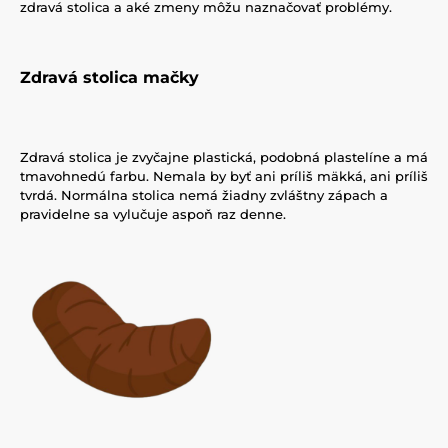
zdravá stolica a aké zmeny môžu naznačovať problémy.
Zdravá stolica mačky
Zdravá stolica je zvyčajne plastická, podobná plastelíne a má
tmavohnedú farbu. Nemala by byť ani príliš mäkká, ani príliš
tvrdá. Normálna stolica nemá žiadny zvláštny zápach a
pravidelne sa vylučuje aspoň raz denne.