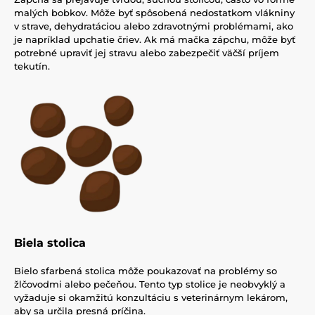
malých bobkov. Môže byť spôsobená nedostatkom vlákniny
v strave, dehydratáciou alebo zdravotnými problémami, ako
je napríklad upchatie čriev. Ak má mačka zápchu, môže byť
potrebné upraviť jej stravu alebo zabezpečiť väčší príjem
tekutín.
Biela stolica
Bielo sfarbená stolica môže poukazovať na problémy so
žlčovodmi alebo pečeňou. Tento typ stolice je neobvyklý a
vyžaduje si okamžitú konzultáciu s veterinárnym lekárom,
aby sa určila presná príčina.